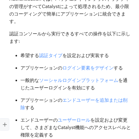
の管理がすべてCatalystによって処理されるため、最小限
のコーディングで簡単にアプリケーションに統合できま
す。
認証コンソールから実行できるすべての操作を以下に示し
ます:
希望する
認証タイプ
を設定および実装する
アプリケーションの
ログイン要素をデザイン
する
一般的な
ソーシャルログインプラットフォーム
を通
じたユーザーログインを有効にする
アプリケーションの
エンドユーザーを追加または削
除
する
エンドユーザーの
ユーザーロール
を設定および変更
して、さまざまなCatalyst機能へのアクセスレベルと
権限を定義する