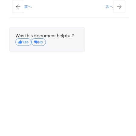
前へ
次へ
Was this document helpful?
Yes
No