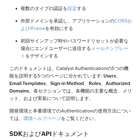
複数のタイプの認証を
設定
する
外部ドメインを承認し、アプリケーションの
CORSお
よびiFrame
を有効にする
初回サインアップ時やパスワードリセットが必要な
場合にエンドユーザーに送信する
メールテンプレー
ト
をデザインする
このドキュメントは、Catalyst Authenticationの5つの機
能を説明する5つのページに分かれています:
Users
、
Email Templates
、
Sign-in Method
、
Roles
、
Authorized
Domains
。各セクションでは、各機能の主要な概念、メリ
ット、および実装について説明します。
開発環境と本番環境でのAuthenticationの使用方法につい
ては、
環境ヘルプページ
をご覧ください。
SDKおよびAPIドキュメント