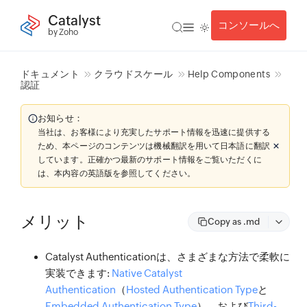
Catalyst
コンソールへ
by Zoho
ドキュメント
クラウドスケール
Help Components
認証
お知らせ：
当社は、お客様により充実したサポート情報を迅速に提供する
ため、本ページのコンテンツは機械翻訳を用いて日本語に翻訳
しています。正確かつ最新のサポート情報をご覧いただくに
は、本内容の英語版を参照してください。
メリット
Copy as .md
Catalyst Authenticationは、さまざまな方法で柔軟に
実装できます:
Native Catalyst
Authentication
（
Hosted Authentication Type
と
Embedded Authentication Type
）、および
Third-