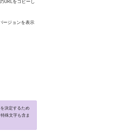
のURLをコピーし
バージョンを表示
限を決定するため
」特殊文字も含ま