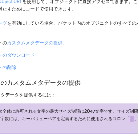
Object URL
を使用して、オブジェクトに直接アクセスできます。こ
満たすためにコードで使用できます。
ング
を有効にしている場合、バケット内のオブジェクトのすべての
トの
カスタムメタデータの提供
。
トのダウンロード
トの削除
トのカスタムメタデータの提供
メタデータを提供するには：
タ全体に許可される文字の最大サイズ制限は
2047
文字です。サイズ制
文字数には、キーバリューペアを定義するために使用されるコロン「
: