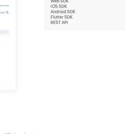
Web SDK
iOS SDK
Android SDK
Flutter SDK
REST API