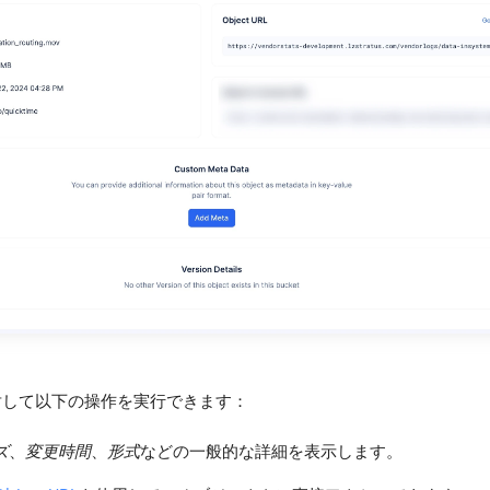
対して以下の操作を実行できます：
ズ
、
変更時間
、
形式
などの一般的な詳細を表示します。