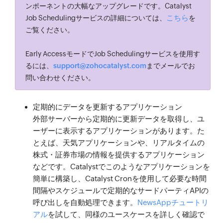
ンポーネントの大幅なアップグレードです。Catalyst
こちら
Job Schedulingサービスの詳細については、
を
ご覧ください。
Early AccessモードでJob Schedulingサービスを使用す
るには、
support@zohocatalyst.com
までメールでお
問い合わせください。
定期的にデータを更新するアプリケーション
外部サーバーから定期的に更新データを取得し、ユ
ーザーに表示するアプリケーションがあります。た
とえば、天気アプリケーションや、リアルタイムの
株式・証券市場の情報を提供するアプリケーション
などです。Catalystでこのようなアプリケーションを
簡単に構築し、Catalyst Cronを使用して必要な時間
間隔やスケジュールで定期的なサードパーティAPIの
呼び出しを自動処理できます。
NewsAppチュートリ
アル
を試して、同様のユースケースを詳しく確認で