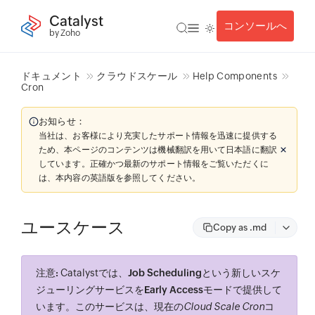
Catalyst
コンソールへ
by Zoho
ドキュメント
クラウドスケール
Help Components
Cron
お知らせ：
当社は、お客様により充実したサポート情報を迅速に提供する
ため、本ページのコンテンツは機械翻訳を用いて日本語に翻訳
しています。正確かつ最新のサポート情報をご覧いただくに
は、本内容の英語版を参照してください。
ユースケース
Copy as .md
注意:
Catalystでは、
Job Scheduling
という新しいスケ
ジューリングサービスを
Early Access
モードで提供して
います。このサービスは、現在の
Cloud Scale Cron
コ