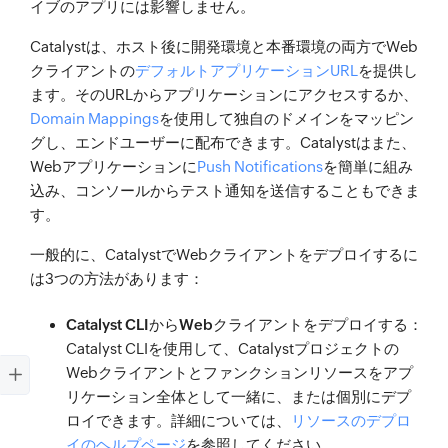
イブのアプリには影響しません。
Catalystは、ホスト後に開発環境と本番環境の両方でWeb
クライアントの
デフォルトアプリケーションURL
を提供し
ます。そのURLからアプリケーションにアクセスするか、
Domain Mappings
を使用して独自のドメインをマッピン
グし、エンドユーザーに配布できます。Catalystはまた、
Webアプリケーションに
Push Notifications
を簡単に組み
込み、コンソールからテスト通知を送信することもできま
す。
一般的に、CatalystでWebクライアントをデプロイするに
は3つの方法があります：
Catalyst CLIからWebクライアントをデプロイする：
Catalyst CLIを使用して、Catalystプロジェクトの
Webクライアントとファンクションリソースをアプ
リケーション全体として一緒に、または個別にデプ
ロイできます。詳細については、
リソースのデプロ
イのヘルプページ
を参照してください。