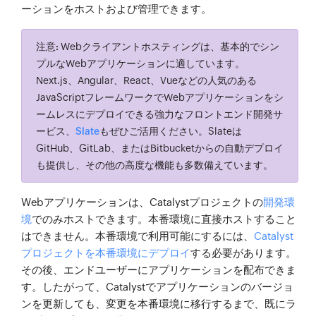
ーション
をホストおよび管理できます。
注意:
Webクライアントホスティングは、基本的でシン
プルなWebアプリケーションに適しています。
Next.js、Angular、React、Vueなどの人気のある
JavaScriptフレームワークでWebアプリケーションをシ
ームレスにデプロイできる強力なフロントエンド開発サ
ービス、
Slate
もぜひご活用ください。Slateは
GitHub、GitLab、またはBitbucketからの自動デプロイ
も提供し、その他の高度な機能も多数備えています。
Webアプリケーションは、Catalystプロジェクトの
開発環
境
でのみホストできます。本番環境に直接ホストすること
はできません。本番環境で利用可能にするには、
Catalyst
プロジェクトを本番環境にデプロイ
する必要があります。
その後、エンドユーザーにアプリケーションを配布できま
す。したがって、Catalystでアプリケーションのバージョ
ンを更新しても、変更を本番環境に移行するまで、既にラ