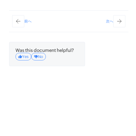
前へ
次へ
Was this document helpful?
Yes
No