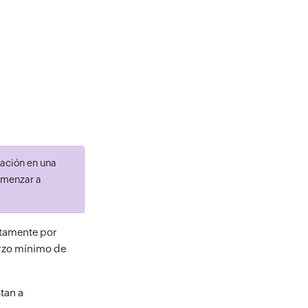
ación en una
omenzar a
etamente por
uerzo mínimo de
tan a