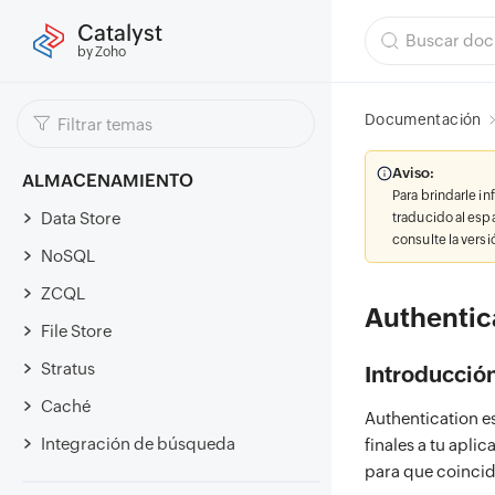
Catalyst
by Zoho
Documentación
Aviso:
ALMACENAMIENTO
Para brindarle i
Data Store
traducido al esp
consulte la vers
NoSQL
ZCQL
Authentic
File Store
Stratus
Introducció
Caché
Authentication e
Integración de búsqueda
finales a tu apli
para que coincida