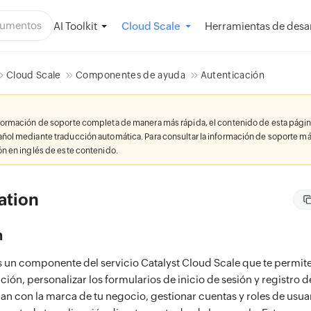
AI Toolkit
Herramientas de desar
Cloud Scale
Cloud Scale
Componentes de ayuda
Autenticación
nformación de soporte completa de manera más rápida, el contenido de esta págin
añol mediante traducción automática. Para consultar la información de soporte má
ión en inglés de este contenido.
ation
n
s un componente del servicio Catalyst Cloud Scale que te permit
cación, personalizar los formularios de inicio de sesión y registro d
n con la marca de tu negocio, gestionar cuentas y roles de usuar