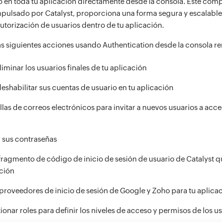
 en toda tu aplicación directamente desde la consola. Este com
mpulsado por Catalyst, proporciona una forma segura y escalable
utorización de usuarios dentro de tu aplicación.
las siguientes acciones usando Authentication desde la consola r
iminar los usuarios finales de tu aplicación
deshabilitar sus cuentas de usuario en tu aplicación
llas de correos electrónicos para invitar a nuevos usuarios a acce
 sus contraseñas
fragmento de código de inicio de sesión de usuario de Catalyst q
ación
proveedores de inicio de sesión de Google y Zoho para tu aplica
ionar roles para definir los niveles de acceso y permisos de los u