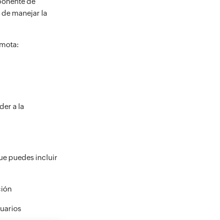
ponente de
 de manejar la
emota:
der a la
ue puedes incluir
ción
suarios