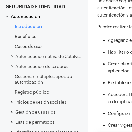
un acceso seguro
SEGURIDAD E IDENTIDAD
autenticación, i
autenticación y a
Autenticación
Introducción
Puedes realizar 
Beneficios
Agregar o el
Casos de uso
Habilitar o 
Autenticación nativa de Catalyst
Crear planti
Autenticación de terceros
aplicación
Gestionar múltiples tipos de
autenticación
Restablecer
Registro público
Acceder al 
en tu aplic
Inicios de sesión sociales
Gestión de usuarios
Configurar 
Lista de permitidos
Crear y gest