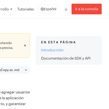
Ir a la consola
rollo
Tutoriales
Español
EN ESTA PÁGINA
a ha sido
s precisa,
Introducción
Documentación de SDK y API
Copy as .md
e agregar usuarios
e la aplicación
io, y garantizar