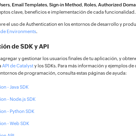
sers
,
Email Templates
,
Sign-in Method
,
Roles
,
Authorized Doma
eptos clave, beneficios e implementación de cada funcionalidad.
e el uso de Authentication en los entornos de desarrollo y produc
 de Environments
.
ión de SDK y API
regar y gestionar los usuarios finales de tu aplicación, y obtene
a
API de Catalyst
y los SDKs. Para más información y ejemplos de 
 entornos de programación, consulta estas páginas de ayuda:
ion - Java SDK
ion - Node.js SDK
ion - Python SDK
ion - Web SDK
ion API