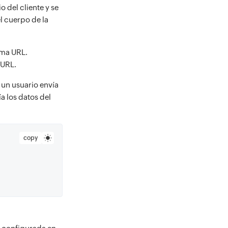
io del cliente y se
el cuerpo de la
sma URL.
 URL.
 un usuario envía
a los datos del
copy