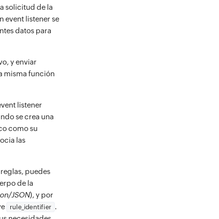
 solicitud de la
n event listener se
entes datos para
o, y enviar
 la misma función
vent listener
ando se crea una
ico como su
socia las
 reglas, puedes
uerpo de la
ion/JSON
), y por
ve
.
rule_identifier
tus necesidades.