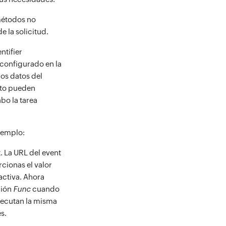
métodos no
 la solicitud.
ntifier
 configurado en la
los datos del
ento pueden
abo la tarea
jemplo:
. La URL del event
rcionas el valor
ctiva. Ahora
ción
Func
cuando
jecutan la misma
s.