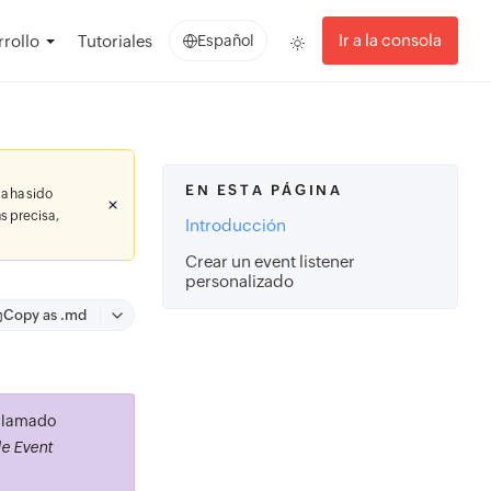
Ir a la consola
rollo
Tutoriales
Español
EN ESTA PÁGINA
a ha sido
s precisa,
Introducción
Crear un event listener
personalizado
Copy as .md
 llamado
e Event