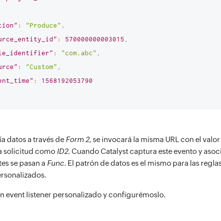
tion"
:
"Produce"
,
urce_entity_id"
:
570000000003015
,
le_identifier"
:
"com.abc"
,
urce"
:
"Custom"
,
ent_time"
:
1568192053790
ía datos a través de
Form 2
, se invocará la misma URL con el valo
la solicitud como
ID2
. Cuando Catalyst captura este evento y asoc
tes se pasan a
Func
. El patrón de datos es el mismo para las regla
ersonalizados.
 event listener personalizado y configurémoslo.