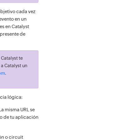
objetivo cada vez
 evento en un
es en Catalyst
 presente de
 Catalyst te
 a Catalyst un
com
.
ia lógica:
 La misma URL se
go de tu aplicación
n o circuit