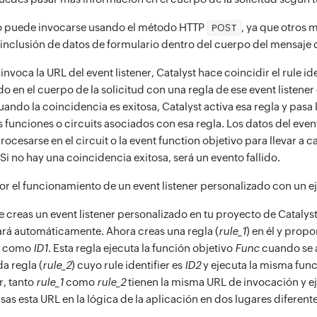
o puede invocarse usando el método HTTP
, ya que otros 
POST
inclusión de datos de formulario dentro del cuerpo del mensaje de
nvoca la URL del event listener, Catalyst hace coincidir el rule ide
o en el cuerpo de la solicitud con una regla de ese event listener
ando la coincidencia es exitosa, Catalyst activa esa regla y pasa 
s funciones o circuits asociados con esa regla. Los datos del ev
ocesarse en el circuit o la event function objetivo para llevar a c
Si no hay una coincidencia exitosa, será un evento fallido.
 el funcionamiento de un event listener personalizado con un e
reas un event listener personalizado en tu proyecto de Catalyst
rará automáticamente. Ahora creas una regla (
rule_1
) en él y propo
er como
ID1
. Esta regla ejecuta la función objetivo
Func
cuando se a
a regla (
rule_2
) cuyo rule identifier es
ID2
y ejecuta la misma fun
r, tanto
rule_1
como
rule_2
tienen la misma URL de invocación y e
sas esta URL en la lógica de la aplicación en dos lugares diferente