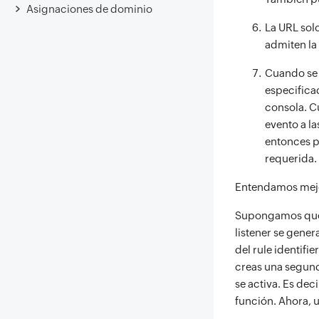
Asignaciones de dominio
La URL sol
admiten la 
Cuando se i
especificad
consola. Cu
evento a la
entonces pr
requerida. 
Entendamos mejor
Supongamos que c
listener se gene
del rule identifi
creas una segund
se activa. Es deci
función. Ahora, u