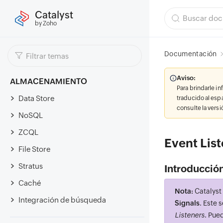
Catalyst
by Zoho
Documentación
Aviso:
ALMACENAMIENTO
Para brindarle i
Data Store
traducido al esp
consulte la vers
NoSQL
ZCQL
Event Lis
File Store
Stratus
Introducció
Caché
Nota:
Catalyst
Integración de búsqueda
Signals
. Este 
Listeners
. Pue