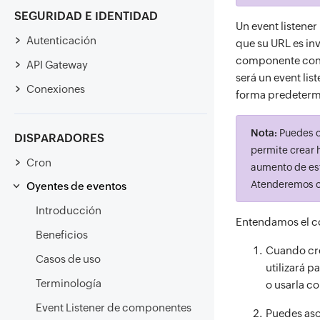
SEGURIDAD E IDENTIDAD
Un event listener
Autenticación
que su URL es in
componente con u
API Gateway
será un event lis
Conexiones
forma predeterm
Nota:
Puedes cr
DISPARADORES
permite crear h
Cron
aumento de est
Atenderemos ca
Oyentes de eventos
Introducción
Entendamos el co
Beneficios
Cuando cre
Casos de uso
utilizará p
Terminología
o usarla c
Event Listener de componentes
Puedes aso