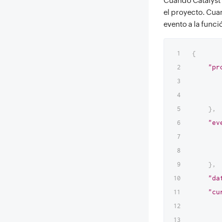
Cuando Catalyst c
el proyecto. Cuan
evento a la funci
{
"pr
}
,
"ev
}
,
"da
"cu