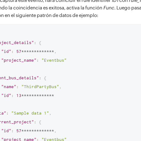
aptura este evento, hará coincidir el rule identifier
ID1
con
rule_1
do la coincidencia es exitosa, activa la función
Func
. Luego pasa
ón en el siguiente patrón de datos de ejemplo:
oject_details"
:
{
"id"
:
57
*************
,
"project_name"
:
"Eventbus"
ent_bus_details"
:
{
"name"
:
"ThirdPartyBus"
,
"id"
:
13
*************

ta"
:
"Sample data 1"
,
rrent_project"
:
{
"id"
:
57
*************
,
"project_name"
:
"Eventbus"