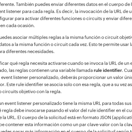
ferente. También puedes enviar diferentes datos en el cuerpo de la
nt listener para cada regla. Es decir, la invocación de la URL de u
gurar para activar diferentes funciones o circuits y enviar difer
 en cada ocasión.
des asociar múltiples reglas a la misma función o circuit objetiv
datos a la misma función o circuit cada vez. Esto te permite usar
ara diferentes necesidades.
ficar qué regla necesita activarse cuando se invoca la URL de un e
ado, las reglas contienen una variable llamada
rule identifier
. Cu
n event listener personalizado, deberás proporcionar un valor ún
or. Este rule identifier se asocia solo con esa regla, que a su vez a
 circuits objetivo con la regla.
n event listener personalizado tiene la misma URL para todas sus
 regla debe invocarse pasando el valor del rule identifier en el c
e la URL. El cuerpo de la solicitud está en formato JSON (
applicat
ebe contener esta información como un par clave-valor con la cla
edes pasar más información en el cuerpo de la solicitud según 