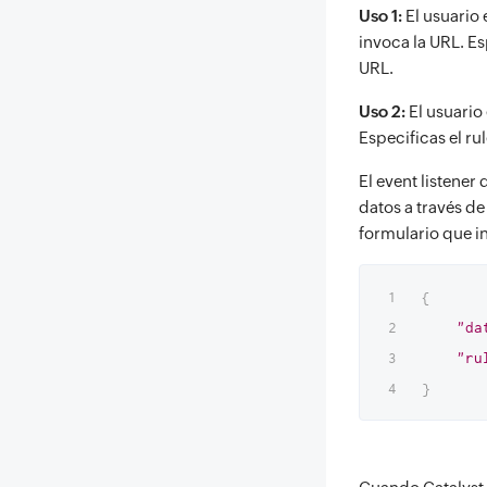
Uso 1:
El usuario 
invoca la URL. Es
URL.
Uso 2:
El usuario 
Especificas el ru
El event listene
datos a través d
formulario que in
{
"da
"ru
}