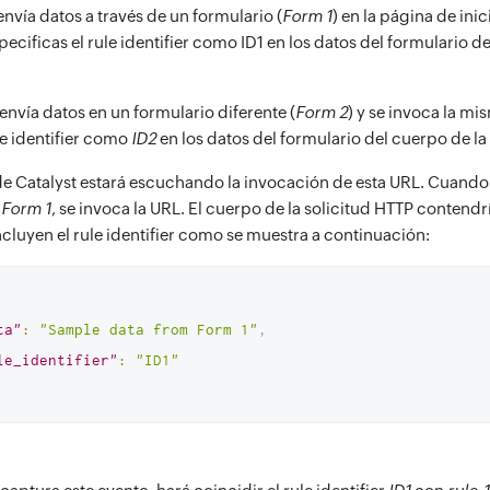
envía datos a través de un formulario (
Form 1
) en la página de inic
pecificas el rule identifier como ID1 en los datos del formulario d
envía datos en un formulario diferente (
Form 2
) y se invoca la mi
le identifier como
ID2
en los datos del formulario del cuerpo de la
r de Catalyst estará escuchando la invocación de esta URL. Cuando
e
Form 1
, se invoca la URL. El cuerpo de la solicitud HTTP contendrí
cluyen el rule identifier como se muestra a continuación:
ta"
:
"Sample data from Form 1"
,
le_identifier"
:
"ID1"