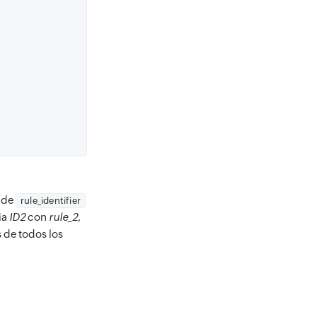
r de
rule_identifier
ia
ID2
con
rule_2
,
s de todos los