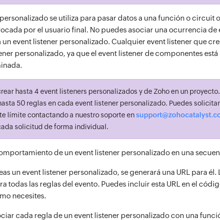
 personalizado se utiliza para pasar datos a una función o circuit 
vocada por el usuario final. No puedes asociar una ocurrencia de
n event listener personalizado. Cualquier event listener que cre
tener personalizado, ya que el event listener de componentes está
inada.
ear hasta 4 event listeners personalizados y de Zoho en un proyecto.
asta 50 reglas en cada event listener personalizado. Puedes solicitar
e límite contactando a nuestro soporte en
support@zohocatalyst.
da solicitud de forma individual.
mportamiento de un event listener personalizado en una secuenc
as un event listener personalizado, se generará una URL para él.
ara todas las reglas del evento. Puedes incluir esta URL en el códi
omo necesites.
ciar cada regla de un event listener personalizado con una funció