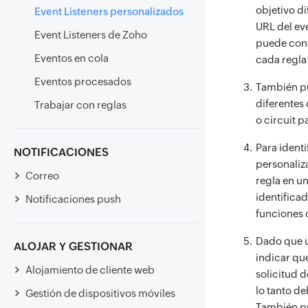
objetivo di
Event Listeners personalizados
URL del eve
Event Listeners de Zoho
puede confi
Eventos en cola
cada regla
Eventos procesados
También pue
diferentes 
Trabajar con reglas
o circuit p
Para identi
NOTIFICACIONES
personaliz
Correo
regla en u
identificad
Notificaciones push
funciones o
Dado que u
ALOJAR Y GESTIONAR
indicar qué
Alojamiento de cliente web
solicitud d
lo tanto d
Gestión de dispositivos móviles
También pu