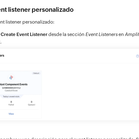
nt listener personalizado
nt listener personalizado:
n
Create Event Listener
desde la sección
Event Listeners
en
Ampli
.