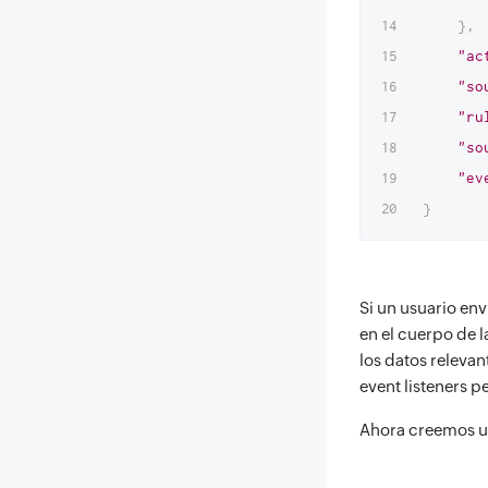
}
,
"ac
"so
"ru
"so
"ev
}
Si un usuario env
en el cuerpo de 
los datos relevan
event listeners p
Ahora creemos un