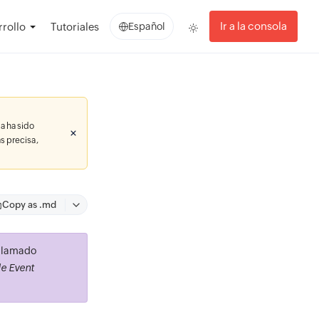
Ir a la consola
rollo
Tutoriales
Español
a ha sido
s precisa,
Copy as .md
 llamado
e Event