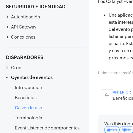
Los Catalyst Even
SEGURIDAD E IDENTIDAD
Una aplicac
Autenticación
está intere
API Gateway
del evento p
listener per
Conexiones
usuario. Es
y envía un 
DISPARADORES
próximos eve
Cron
Última actualizaci
Oyentes de eventos
Introducción
ANTERIOR
Beneficios
Beneficio
Casos de uso
Terminología
Was this docu
Event Listener de componentes
Yes
No