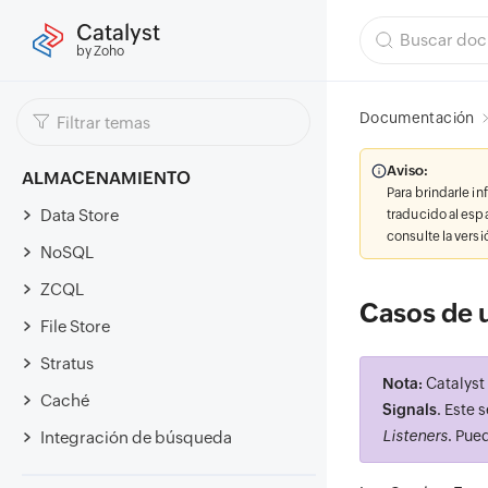
Catalyst
by Zoho
Documentación
Aviso:
ALMACENAMIENTO
Para brindarle i
Data Store
traducido al esp
consulte la vers
NoSQL
ZCQL
Casos de 
File Store
Stratus
Nota:
Catalyst
Caché
Signals
. Este 
Listeners
. Pue
Integración de búsqueda