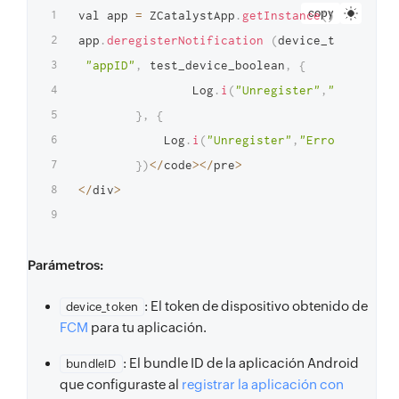
copy
val app 
=
 ZCatalystApp
.
getInstance
(
)
app
.
deregisterNotification
(
device_token
,
"bun
"appID"
,
 test_device_boolean
,
{
                Log
.
i
(
"Unregister"
,
"Aplicació
}
,
{
            Log
.
i
(
"Unregister"
,
"Error al dar 
}
)
<
/
code
>
<
/
pre
>
<
/
div
>
Parámetros:
: El token de dispositivo obtenido de
device_token
FCM
para tu aplicación.
: El bundle ID de la aplicación Android
bundleID
que configuraste al
registrar la aplicación con