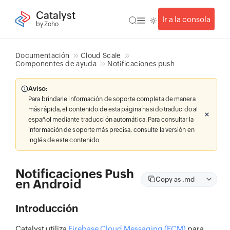
Catalyst
Ir a la consola
by Zoho
Documentación
Cloud Scale
Componentes de ayuda
Notificaciones push
Aviso:
Para brindarle información de soporte completa de manera
más rápida, el contenido de esta página ha sido traducido al
español mediante traducción automática. Para consultar la
información de soporte más precisa, consulte la versión en
inglés de este contenido.
Notificaciones Push
Copy as .md
en Android
Introducción
Catalyst utiliza
Firebase Cloud Messaging (FCM)
para