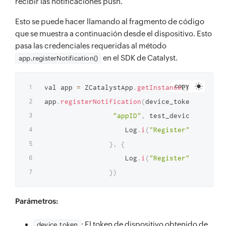
recibir las notificaciones push.
Esto se puede hacer llamando al fragmento de código
que se muestra a continuación desde el dispositivo. Esto
pasa las credenciales requeridas al método
en el SDK de Catalyst.
app.registerNotification()
copy
val app 
=
 ZCatalystApp
.
getInstance
(
)
app
.
registerNotification
(
device_token
,
"bundle
"appID"
,
 test_device_boolean
                    Log
.
i
(
"Register"
,
"Aplicac
}
,
{
                    Log
.
i
(
"Register"
,
"Registr
}
)
Parámetros:
: El token de dispositivo obtenido de
device_token