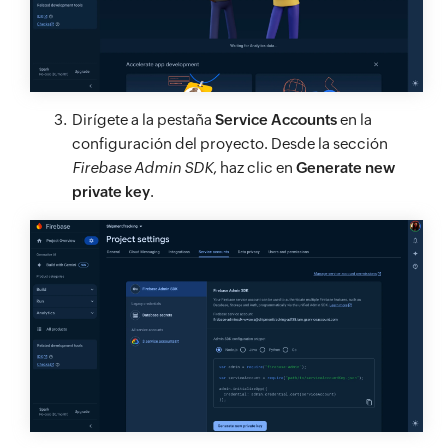
Dirígete a la pestaña
Service Accounts
en la
configuración del proyecto. Desde la sección
Firebase Admin SDK
, haz clic en
Generate new
private key
.