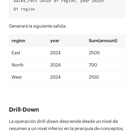
sales_fact GROUP BY region, year ORDER 
BY region
Generará la siguiente salida:
region
year
Sum(amount)
East
2024
2500
North
2024
700
West
2024
2100
Drill-Down
La operación drill-down desciende desde un nivel de
resumen a un nivel inferior en la jerarquía de conceptos,