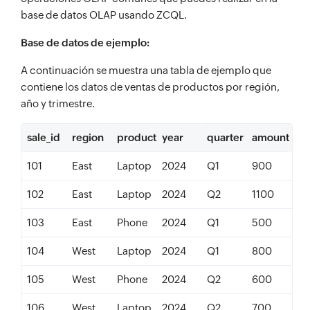
base de datos OLAP usando ZCQL.
Base de datos de ejemplo:
A continuación se muestra una tabla de ejemplo que
contiene los datos de ventas de productos por región,
año y trimestre.
sale_id
region
product
year
quarter
amount
101
East
Laptop
2024
Q1
900
102
East
Laptop
2024
Q2
1100
103
East
Phone
2024
Q1
500
104
West
Laptop
2024
Q1
800
105
West
Phone
2024
Q2
600
106
West
Laptop
2024
Q2
700