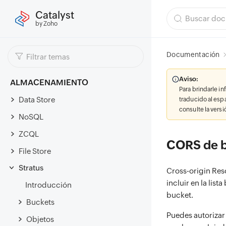
Catalyst
by Zoho
Documentación
Aviso:
ALMACENAMIENTO
Para brindarle i
Data Store
traducido al esp
consulte la vers
NoSQL
ZCQL
CORS de 
File Store
Stratus
Cross-origin Res
incluir en la lis
Introducción
bucket.
Buckets
Puedes autorizar
Objetos