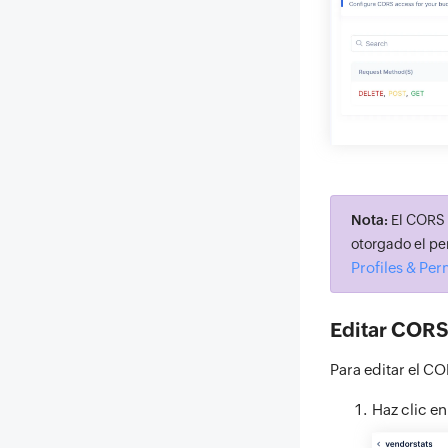
Nota:
El CORS d
otorgado el p
Profiles & Per
Editar CORS
Para editar el C
Haz clic en