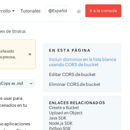
Ir a la consola
rollo
Tutoriales
Español
es de Stratus
EN ESTA PÁGINA
a ha sido
s precisa,
Incluir dominios en la lista blanca
usando CORS de bucket
Editar CORS de bucket
Copy as .md
Eliminar CORS de bucket
s usar para
ENLACES RELACIONADOS
acenados en tu
Create a Bucket
Upload an Object
Java SDK
Node.js SDK
uso aplicaciones
Python SDK