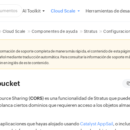
AI Toolkit
Herramientas de desar
Cloud Scale
Cloud Scale
Componentes de ayuda
Stratus
Configuracion
nformación de soporte completa de manera más rápida, el contenido de esta págin
añol mediante traducción automática. Para consultar la información de soporte má
ión en inglés de este contenido.
bucket
ource Sharing (
CORS
) es una funcionalidad de Stratus que puede
ta blanca ciertos dominios que requieren acceso a los objetos alm
 aplicaciones que hayas alojado usando
Catalyst AppSail
, o incl