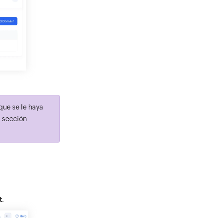
que se le haya
a sección
t
.