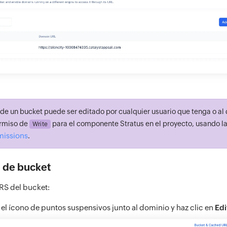
e un bucket puede ser editado por cualquier usuario que tenga o al 
ermiso de
para el componente Stratus en el proyecto, usando l
Write
missions
.
 de bucket
ORS del bucket:
 el ícono de puntos suspensivos junto al dominio y haz clic en
Edi