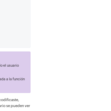
o el usuario
ada a la función
codificaste,
ario se pueden ver