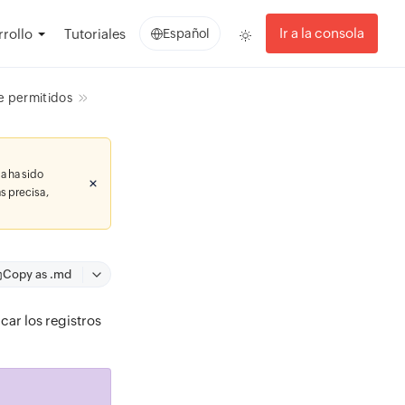
Ir a la consola
rollo
Tutoriales
Español
de permitidos
a ha sido
s precisa,
Copy as .md
car los registros