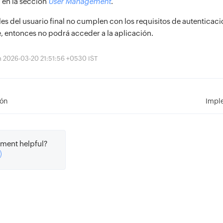
r en la sección
User Management
.
lles del usuario final no cumplen con los requisitos de autenticac
e, entonces no podrá acceder a la aplicación.
ón 2026-03-20 21:51:56 +0530 IST
ión
Impl
ment helpful?