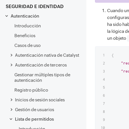
SEGURIDAD E IDENTIDAD
Cuando un u
Autenticación
configurast
ha sido hab
Introducción
la lógica d
Beneficios
un objeto
Casos de uso
Autenticación nativa de Catalyst
{
"re
Autenticación de terceros
"re
Gestionar múltiples tipos de
autenticación
Registro público
Inicios de sesión sociales
Gestión de usuarios
Lista de permitidos
Introducción