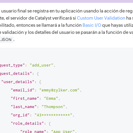
suario final se registra en tu aplicación usando la acción de reg
e, el servidor de Catalyst verificará si
Custom User Validation
ha 
ilitado, entonces se llamará a la función
Basic I/O
que hayas utili
e validación y los detalles del usuario se pasarán a la función de
.
.JSON
quest_type"
:
"add_user"
,
quest_details"
:
{
"user_details"
:
{
"email_id"
:
"emmy@zylker.com"
,
"first_name"
:
"Emma"
,
"last_name"
:
"Thompson"
,
"org_id"
:
"43************"
,
"role_details"
:
{
"role_name"
:
"App User"
,