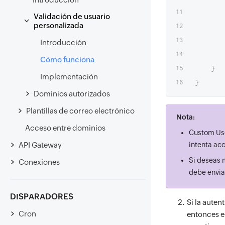
Validación de usuario
personalizada
Introducción
Cómo funciona
}
Implementación
}
Dominios autorizados
Plantillas de correo electrónico
Nota:
Acceso entre dominios
Custom User
API Gateway
intenta acc
Si deseas m
Conexiones
debe envia
DISPARADORES
Si la auten
Cron
entonces el