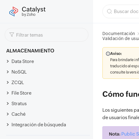
Catalyst
by Zoho
Documentación
Validación de usu
ALMACENAMIENTO
Aviso:
Para brindarle i
Data Store
traducido al esp
NoSQL
consulte la vers
ZCQL
Cómo func
File Store
Stratus
Los siguientes p
Caché
de usuarios final
Integración de búsqueda
Public 
Nota: