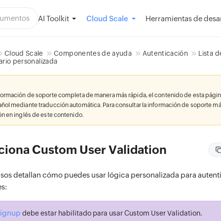
AI Toolkit
Herramientas de desar
Cloud Scale
Cloud Scale
Componentes de ayuda
Autenticación
Lista 
ario personalizada
nformación de soporte completa de manera más rápida, el contenido de esta págin
añol mediante traducción automática. Para consultar la información de soporte má
ión en inglés de este contenido.
iona Custom User Validation
asos detallan cómo puedes usar lógica personalizada para autenti
es:
Signup
debe estar habilitado para usar Custom User Validation.