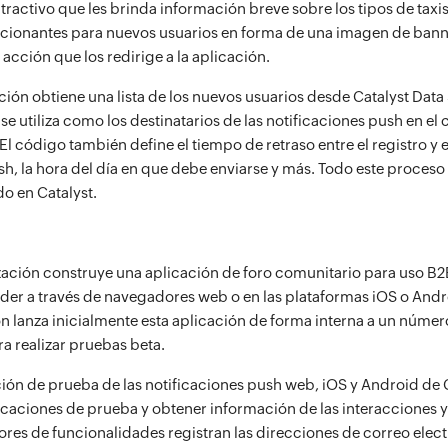
tractivo que les brinda información breve sobre los tipos de taxi
cionantes para nuevos usuarios en forma de una imagen de bann
 acción que los redirige a la aplicación.
ión obtiene una lista de los nuevos usuarios desde Catalyst Data S
se utiliza como los destinatarios de las notificaciones push en el 
El código también define el tiempo de retraso entre el registro y el
h, la hora del día en que debe enviarse y más. Todo este proceso
o en Catalyst.
ación construye una aplicación de foro comunitario para uso B2B
er a través de navegadores web o en las plataformas iOS o Andr
n lanza inicialmente esta aplicación de forma interna a un númer
ra realizar pruebas beta.
ción de prueba de las notificaciones push web, iOS y Android de 
ficaciones de prueba y obtener información de las interacciones y
ores de funcionalidades registran las direcciones de correo elec