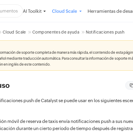
AI Toolkit
Herramientas de desar
Cloud Scale
Cloud Scale
Componentes de ayuda
Notificaciones push
nformación de soporte completa de manera más rápida, el contenido de esta págin
añol mediante traducción automática. Para consultar la información de soporte má
ión en inglés de este contenido.
uso
tificaciones push de Catalyst se puede usar en los siguientes esce
ón móvil de reserva de taxis envía notificaciones push a sus nuev
licación durante un cierto período de tiempo después de registra