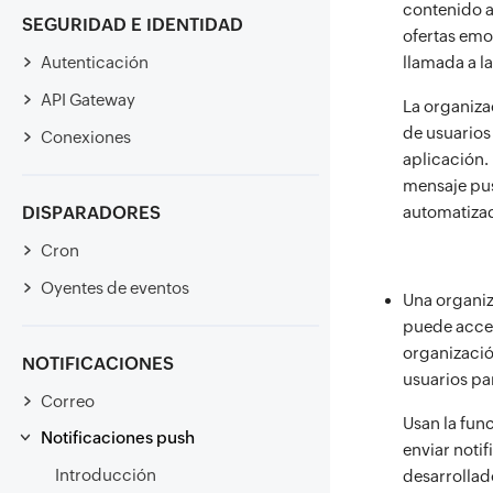
contenido a
SEGURIDAD E IDENTIDAD
ofertas emo
Autenticación
llamada a la
API Gateway
La organizac
de usuarios 
Conexiones
aplicación. 
mensaje pus
DISPARADORES
automatizad
Cron
Oyentes de eventos
Una organiz
puede acced
organizació
NOTIFICACIONES
usuarios pa
Correo
Usan la fun
Notificaciones push
enviar noti
Introducción
desarrollad