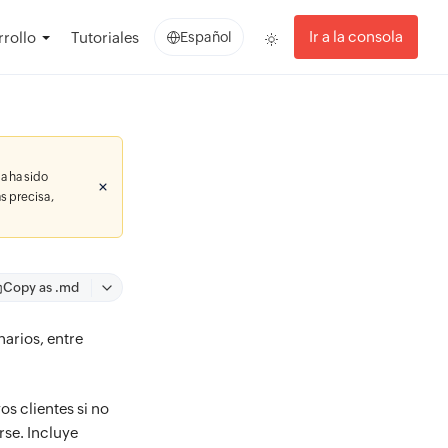
Ir a la consola
rollo
Tutoriales
Español
a ha sido
s precisa,
Copy as .md
narios, entre
os clientes si no
rse. Incluye