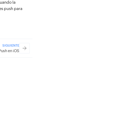
Cuando la
nes push para
SIGUIENTE
Push en iOS