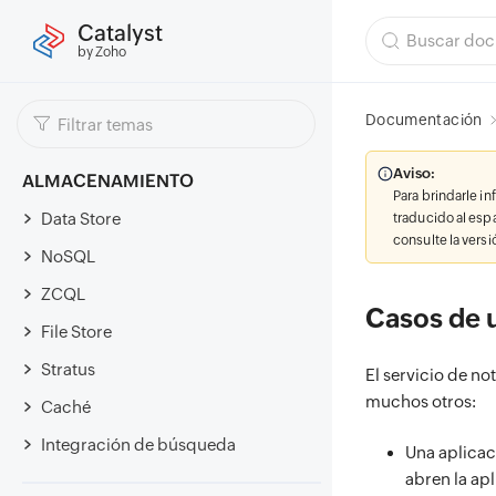
Catalyst
by Zoho
Documentación
Aviso:
ALMACENAMIENTO
Para brindarle i
Data Store
traducido al esp
consulte la vers
NoSQL
ZCQL
Casos de 
File Store
Stratus
El servicio de no
muchos otros:
Caché
Integración de búsqueda
Una aplicaci
abren la ap