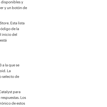
s disponibles y
er y un botón de
tore. Esta lista
código de la
 inicio del
 está
 a la que se
oid. La
o selecto de
Catalyst para
 respuestas. Los
trónico de estos