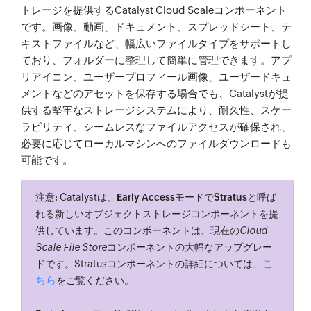
トレージを提供するCatalyst Cloud Scaleコンポーネント
です。画像、動画、ドキュメント、スプレッドシート、テ
キストファイルなど、幅広いファイルタイプをサポートし
ており、フォルダーに整理して簡単に管理できます。アプ
リアイコン、ユーザープロフィール画像、ユーザードキュ
メントなどのアセットを保存する場合でも、Catalystが提
供する堅牢なストレージシステムにより、耐久性、スケー
ラビリティ、シームレスなファイルアクセスが確保され、
必要に応じてローカルマシンへのファイルダウンロードも
可能です。
注意:
Catalystは、
Early Access
モードで
Stratus
と呼ば
れる新しいオブジェクトストレージコンポーネントを提
供しています。このコンポーネントは、現在の
Cloud
Scale File Store
コンポーネントの大幅なアップグレー
こ
ドです。Stratusコンポーネントの詳細については、
ちら
をご覧ください。