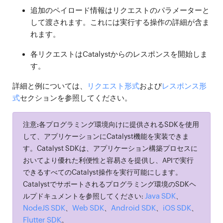
追加のペイロード情報はリクエストのパラメーターと
して渡されます。これには実行する操作の詳細が含ま
れます。
各リクエストはCatalystからのレスポンスを開始しま
す。
詳細と例については、
リクエスト形式
および
レスポンス形
式
セクションを参照してください。
注意:
各プログラミング環境向けに提供されるSDKを使用
して、アプリケーションにCatalyst機能を実装できま
す。Catalyst SDKは、アプリケーション構築プロセスに
おいてより優れた利便性と容易さを提供し、APIで実行
できるすべてのCatalyst操作を実行可能にします。
Catalystでサポートされるプログラミング環境のSDKヘ
Java SDK
ルプドキュメントを参照してください:
、
NodeJS SDK
Web SDK
Android SDK
iOS SDK
、
、
、
、
Flutter SDK
。