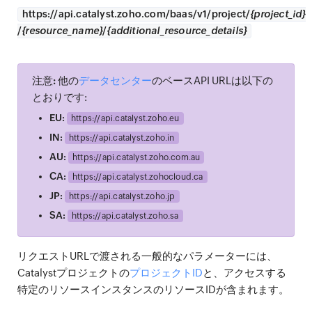
https://
api.catalyst.zoho.com/baas/v1/project/
{project_id}
/
{resource_name}
/
{additional_resource_details}
注意:
他の
データセンター
のベースAPI URLは以下の
とおりです:
EU:
https://
api.catalyst.zoho.eu
IN:
https://
api.catalyst.zoho.in
AU:
https://
api.catalyst.zoho.com.au
CA:
https://
api.catalyst.zohocloud.ca
JP:
https://
api.catalyst.zoho.jp
SA:
https://
api.catalyst.zoho.sa
リクエストURLで渡される一般的なパラメーターには、
Catalystプロジェクトの
プロジェクトID
と、アクセスする
特定のリソースインスタンスのリソースIDが含まれます。