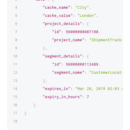
"cache_name"
:
"City"
,
"cache_value"
:
"London"
,
"project_details"
:
{
"id"
:
56000000087108
,
"project_name"
:
"ShipmentTracking
}
,
"segment_details"
:
{
"id"
:
56000000112489
,
"segment_name"
:
"CustomerLocation
}
,
"expires_in"
:
"Mar 28, 2019 02:03 AM"
"expiry_in_hours"
:
7
}
}