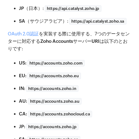
JP
（日本）:
https://
api.catalyst.zoho.jp
SA
（サウジアラビア）:
https://
api.catalyst.zoho.sa
OAuth 2.0認証
を実装する際に使用する、7つのデータセン
ターに対応する
Zoho AccountsサーバーURI
は以下のとお
りです:
US:
https://
accounts.zoho.com
EU:
https://
accounts.zoho.eu
IN:
https://
accounts.zoho.in
AU:
https://
accounts.zoho.au
CA:
https://
accounts.zohocloud.ca
JP:
https://
accounts.zoho.jp