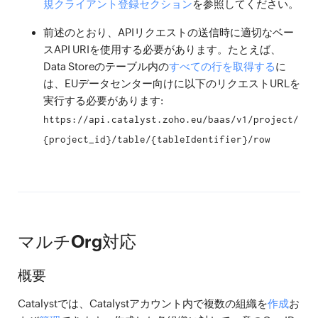
規クライアント登録セクション
を参照してください。
前述のとおり、APIリクエストの送信時に適切なベー
スAPI URIを使用する必要があります。たとえば、
Data Storeのテーブル内の
すべての行を取得する
に
は、EUデータセンター向けに以下のリクエストURLを
実行する必要があります:
https://api.catalyst.zoho.eu/baas/v1/project/
{project_id}/table/{tableIdentifier}/row
マルチOrg対応
概要
Catalystでは、Catalystアカウント内で複数の組織を
作成
お