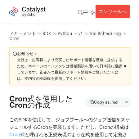
Catalyst
コンソールへ
by Zoho
ドキュメント
SDK
Python
v1
Job Scheduling
Cron
お知らせ：
当社は、お客様により充実したサポート情報を迅速に提供する
ため、本ページのコンテンツは機械翻訳を用いて日本語に翻訳
しています。正確かつ最新のサポート情報をご覧いただくに
は、本内容の英語版を参照してください。
Cron式を使用した
Copy as .md
Cronの作成
このSDKを使用して、ジョブプールへのジョブ送信をスケ
ジュールするCronを実装します。ただし、Cronの構成は
Cron式
と呼ばれる正規表現のような式を使用して定義さ