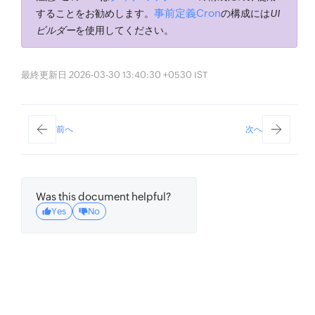
トライ間隔を設定する
事前定義Cron
することをお勧めします。
の構成には
UI
}
,
# ジョブ設定 - リトライ => 15分で
ビルダー
を使用してください。
2回リトライ（オプション）
'params'
:
{
最終更新日 2026-03-30 13:40:30 +0530 IST
'arg1'
:
'test'
,
'arg2'
:
'job'
}
# ターゲット関数に渡すパラメータを
前へ
次へ
設定する（オプション）
}
# 式Cronを作成する
Was this document helpful?
expression_cron 
=
Yes
No
job_scheduling
.
CRON
.
create
(
{
'cron_name'
:
'expression_cron'
,
# 
Cronの名前を設定する（一意）
'description'
:
'expression_cron'
,
# 
Cronの説明を設定する（オプション）