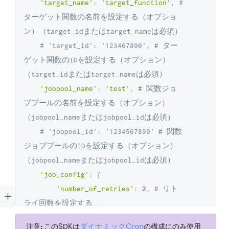
'target_name'
:
'target_function'
,
# 
ターゲット関数の名前を設定する（オプショ
ン）（target_idまたはtarget_nameは必須）
# 'target_id': '123467890', # ター
ゲット関数のIDを設定する（オプション）
（target_idまたはtarget_nameは必須）
'jobpool_name'
:
'test'
,
# 関数ジョ
ブプールの名前を設定する（オプション）
（jobpool_nameまたはjobpool_idは必須）
# 'jobpool_id': '1234567890' # 関数
ジョブプールのIDを設定する（オプション）
（jobpool_nameまたはjobpool_idは必須）
'job_config'
:
{
'number_of_retries'
:
2
,
# リト
ライ回数を設定する
'retry_interval'
:
15
*
60
# リ
ダイナミックCron
注意:
このSDKは
の構成にのみ使用