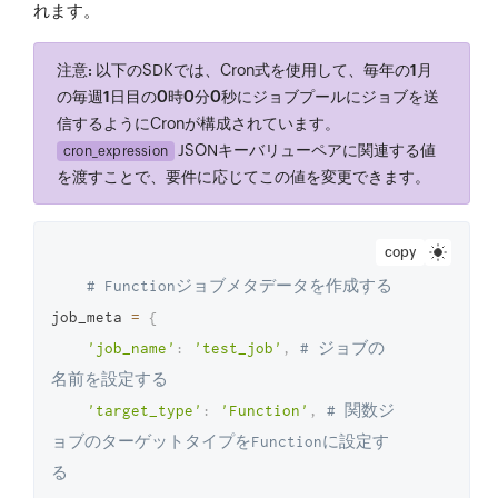
れます。
注意:
以下のSDKでは、Cron式を使用して、
毎年
の
1月
の
毎週1日目
の
0時0分0秒
にジョブプールにジョブを送
信するようにCronが構成されています。
JSONキーバリューペアに関連する値
cron_expression
を渡すことで、要件に応じてこの値を変更できます。
copy
# Functionジョブメタデータを作成する
job_meta 
=
{
'job_name'
:
'test_job'
,
# ジョブの
名前を設定する
'target_type'
:
'Function'
,
# 関数ジ
ョブのターゲットタイプをFunctionに設定す
る