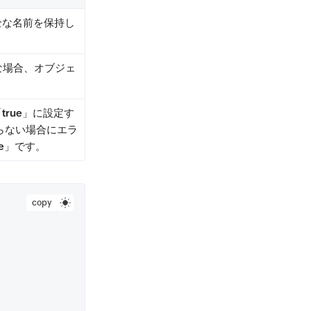
全な名前を保持し
な場合、オブジェ
。
「
true
」に設定す
からない場合にエラ
e
」です。
copy