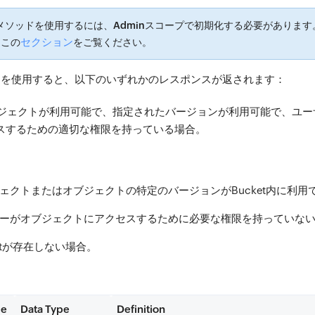
Kメソッドを使用するには、
Admin
スコープで初期化する必要があります
セクション
、この
をご覧ください。
ドを使用すると、以下のいずれかのレスポンスが返されます：
オブジェクトが利用可能で、指定されたバージョンが利用可能で、ユ
スするための適切な権限を持っている場合。
ェクトまたはオブジェクトの特定のバージョンがBucket内に利用
ーがオブジェクトにアクセスするために必要な権限を持っていな
ketが存在しない場合。
me
Data Type
Definition