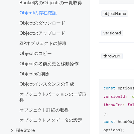
Bucket内のObjectsの一覧取得
Objectの存在確認
objectName
Objectのダウンロード
Objectのアップロード
versionId
ZIPオブジェクトの解凍
Objectのコピー
throwErr
Objectの名前変更と移動操作
Objectsの削除
Objectインスタンスの作成
const
 option
オブジェクトバージョンの一覧取
versionId
:
'
得
throwErr
:
fa
オブジェクト詳細の取得
}
;
オブジェクトメタデータの設定
const
 headOb
options
)
;
File Store