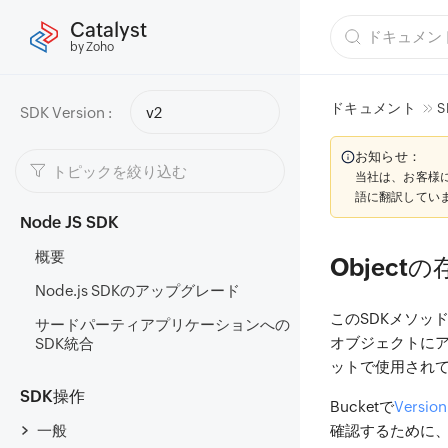
Catalyst
by Zoho
ドキュメント
S
SDK Version :
v2
お知らせ：
当社は、お客様
語に翻訳してい
Node JS SDK
概要
Object
Node.js SDKのアップグレード
このSDKメソッ
サードパーティアプリケーションへの
オブジェクトに
SDK統合
ットで使用されてい
SDK操作
Bucketで
Version
一般
確認するために