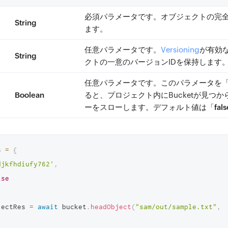
必須
パラメータです。オブジェクトの完
String
ます。
任意
パラメータです。
Versioning
が有効
String
クトの一意のバージョンIDを保持します
任意
パラメータです。このパラメータを
Boolean
ると、プロジェクト内にBucketが見つ
ーをスローします。デフォルト値は「
fals
s 
=
{
djkfhdiufy762'
,
lse
jectRes 
=
await
 bucket
.
headObject
(
"sam/out/sample.txt"
,