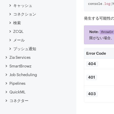
console
.
log
(
キャッシュ
コネクション
発生する可能性
検索
ZCQL
Note:
throwErr
限がない場合
メール
プッシュ通知
Error Code
Zia Services
404
SmartBrowz
Job Scheduling
401
Pipelines
QuickML
403
コネクター