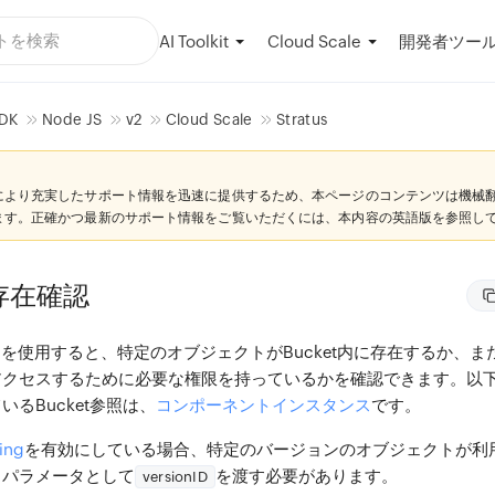
AI Toolkit
開発者ツー
Cloud Scale
DK
Node JS
v2
Cloud Scale
Stratus
により充実したサポート情報を迅速に提供するため、本ページのコンテンツは機械
ます。正確かつ最新のサポート情報をご覧いただくには、本内容の英語版を参照し
の存在確認
ドを使用すると、特定のオブジェクトがBucket内に存在するか、
アクセスするために必要な権限を持っているかを確認できます。以
るBucket参照は、
コンポーネントインスタンス
です。
ing
を有効にしている場合、特定のバージョンのオブジェクトが利
、パラメータとして
を渡す必要があります。
versionID