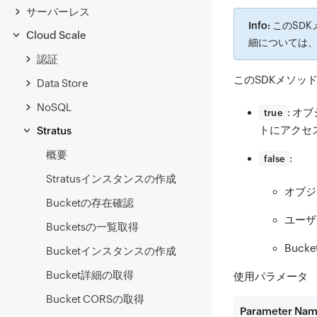
サーバーレス
Info:
このSD
Cloud Scale
細については
認証
このSDKメソッ
Data Store
NoSQL
: 
true
トにアクセ
Stratus
概要
:
false
Stratusインスタンスの作成
オブジ
Bucketの存在確認
ユーザ
Bucketsの一覧取得
Buc
Bucketインスタンスの作成
Bucket詳細の取得
使用パラメータ
Bucket CORSの取得
Parameter Na