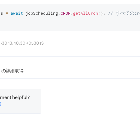
ns 
=
await
 jobScheduling
.
CRON
.
getAllCron
(
)
;
// すべてのcr
0 13:40:30 +0530 IST
onの詳細取得
ment helpful?