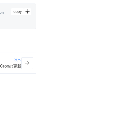
copy
on
次へ
Cronの更新