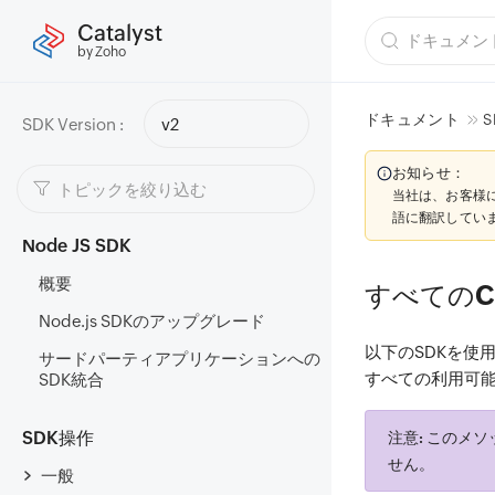
Catalyst
by Zoho
ドキュメント
S
SDK Version :
v2
お知らせ：
当社は、お客様
語に翻訳してい
Node JS SDK
概要
すべてのC
Node.js SDKのアップグレード
以下のSDKを使
サードパーティアプリケーションへの
すべての利用可
SDK統合
SDK操作
注意:
このメソッド
せん。
一般