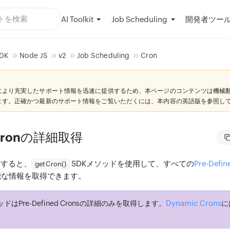
AI Toolkit
開発者ツー
Job Scheduling
DK
Node JS
v2
Job Scheduling
Cron
により充実したサポート情報を迅速に提供するため、本ページのコンテンツは機械
ます。正確かつ最新のサポート情報をご覧いただくには、本内容の英語版を参照し
ronの詳細取得
用すると、
SDKメソッドを使用して、すべての
Pre-Defin
getCron()
能な情報を取得できます。
Dynamic Crons
はPre-Defined Cronsの詳細のみを取得します。
に