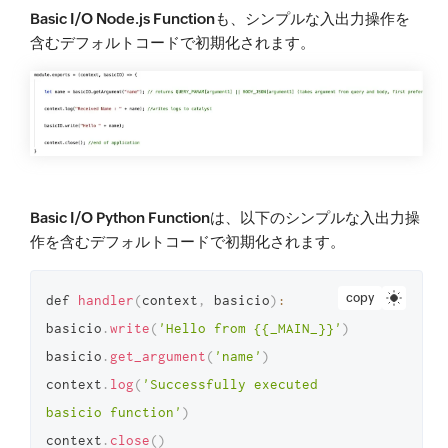
Basic I/O Node.js Function
も、シンプルな入出力操作を
含むデフォルトコードで初期化されます。
Basic I/O Python Function
は、以下のシンプルな入出力操
作を含むデフォルトコードで初期化されます。
copy
def 
handler
(
context
,
 basicio
)
:
basicio
.
write
(
'Hello from {{_MAIN_}}'
)
basicio
.
get_argument
(
'name'
)
context
.
log
(
'Successfully executed 
basicio function'
)
context
.
close
(
)