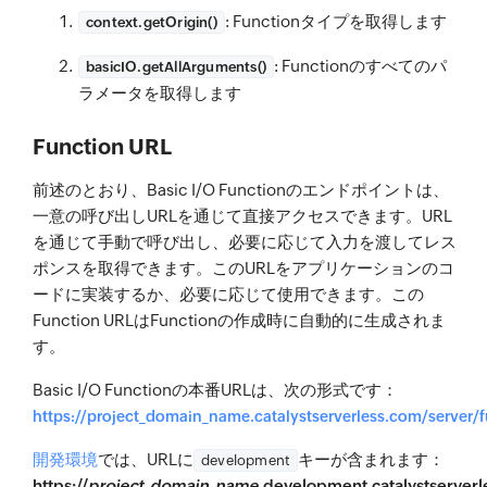
: Functionタイプを取得します
context.getOrigin()
: Functionのすべてのパ
basicIO.getAllArguments()
ラメータを取得します
Function URL
前述のとおり、Basic I/O Functionのエンドポイントは、
一意の呼び出しURLを通じて直接アクセスできます。URL
を通じて手動で呼び出し、必要に応じて入力を渡してレス
ポンスを取得できます。このURLをアプリケーションのコ
ードに実装するか、必要に応じて使用できます。この
Function URLはFunctionの作成時に自動的に生成されま
す。
Basic I/O Functionの本番URLは、次の形式です：
https://project_domain_name.catalystserverless.com/server
開発環境
では、URLに
キーが含まれます：
development
https://
project_domain_name
.development.catalystserverl