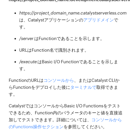
https://project_domain_name.catalystserverless.com
は、Catalystアプリケーションの
アプリドメイン
で
す。
/server
はFunctionであることを示します。
URLはFunction名で識別されます。
/execute
はBasic I/O Functionであることを示しま
す。
FunctionのURLは
コンソールから
、またはCatalyst CLIか
らFunctionをデプロイした後に
ターミナルで
取得できま
す。
CatalystではコンソールからBasic I/O Functionsをテスト
できるため、Function内のパラメータのキーと値を直接追
加してテストできます。詳細については、
コンソールから
のFunctions操作セクション
を参照してください。