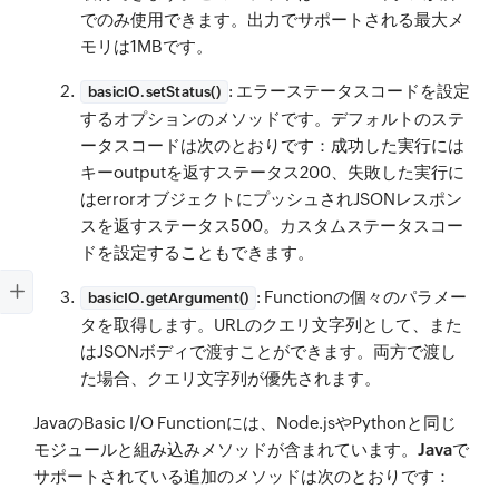
でのみ使用できます。出力でサポートされる最大メ
モリは1MBです。
: エラーステータスコードを設定
basicIO.setStatus()
するオプションのメソッドです。デフォルトのステ
ータスコードは次のとおりです：成功した実行には
キーoutputを返すステータス200、失敗した実行に
はerrorオブジェクトにプッシュされJSONレスポン
スを返すステータス500。カスタムステータスコー
ドを設定することもできます。
: Functionの個々のパラメー
basicIO.getArgument()
タを取得します。URLのクエリ文字列として、また
はJSONボディで渡すことができます。両方で渡し
た場合、クエリ文字列が優先されます。
JavaのBasic I/O Functionには、Node.jsやPythonと同じ
モジュールと組み込みメソッドが含まれています。
Java
で
サポートされている追加のメソッドは次のとおりです：