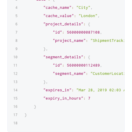
"cache_name"
:
"City"
,
"cache_value"
:
"London"
,
"project_details"
:
{
"id"
:
56000000087108
,
"project_name"
:
"ShipmentTracking
}
,
"segment_details"
:
{
"id"
:
56000000112489
,
"segment_name"
:
"CustomerLocation
}
,
"expires_in"
:
"Mar 28, 2019 02:03 AM"
"expiry_in_hours"
:
7
}
}