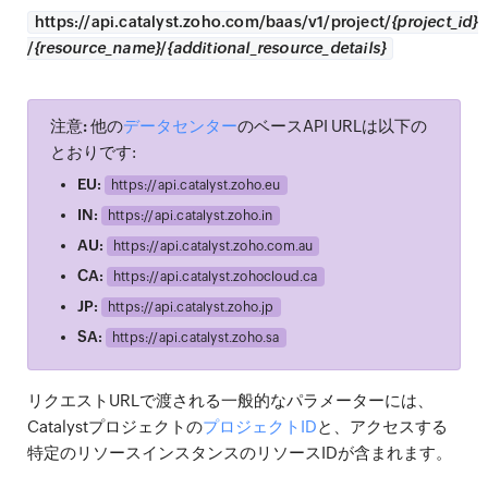
https://
api.catalyst.zoho.com/baas/v1/project/
{project_id}
/
{resource_name}
/
{additional_resource_details}
注意:
他の
データセンター
のベースAPI URLは以下の
とおりです:
EU:
https://
api.catalyst.zoho.eu
IN:
https://
api.catalyst.zoho.in
AU:
https://
api.catalyst.zoho.com.au
CA:
https://
api.catalyst.zohocloud.ca
JP:
https://
api.catalyst.zoho.jp
SA:
https://
api.catalyst.zoho.sa
リクエストURLで渡される一般的なパラメーターには、
Catalystプロジェクトの
プロジェクトID
と、アクセスする
特定のリソースインスタンスのリソースIDが含まれます。