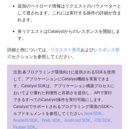
追加のペイロード情報はリクエストのパラメーターと
して渡されます。これには実行する操作の詳細が含ま
れます。
各リクエストはCatalystからのレスポンスを開始しま
す。
詳細と例については、
リクエスト形式
および
レスポンス形
式
セクションを参照してください。
注意:
各プログラミング環境向けに提供されるSDKを使用
して、アプリケーションにCatalyst機能を実装できま
す。Catalyst SDKは、アプリケーション構築プロセスに
おいてより優れた利便性と容易さを提供し、APIで実行
できるすべてのCatalyst操作を実行可能にします。
Catalystでサポートされるプログラミング環境のSDKヘ
Java SDK
ルプドキュメントを参照してください:
、
NodeJS SDK
Web SDK
Android SDK
iOS SDK
、
、
、
、
Flutter SDK
。