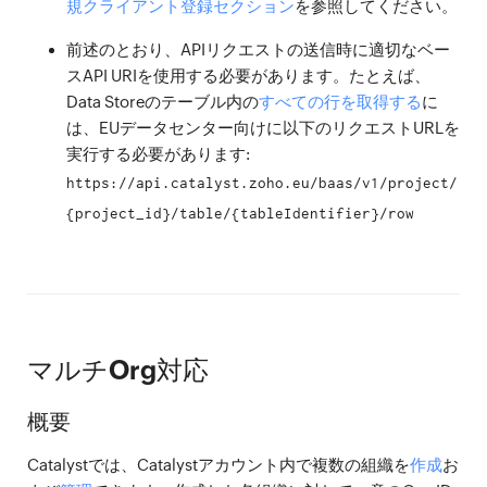
規クライアント登録セクション
を参照してください。
前述のとおり、APIリクエストの送信時に適切なベー
スAPI URIを使用する必要があります。たとえば、
Data Storeのテーブル内の
すべての行を取得する
に
は、EUデータセンター向けに以下のリクエストURLを
実行する必要があります:
https://api.catalyst.zoho.eu/baas/v1/project/
{project_id}/table/{tableIdentifier}/row
マルチOrg対応
概要
Catalystでは、Catalystアカウント内で複数の組織を
作成
お