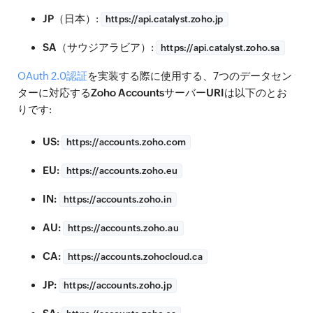
JP
（日本）:
https://
api.catalyst.zoho.jp
SA
（サウジアラビア）:
https://
api.catalyst.zoho.sa
OAuth 2.0認証
を実装する際に使用する、7つのデータセン
ターに対応する
Zoho AccountsサーバーURI
は以下のとお
りです:
US:
https://
accounts.zoho.com
EU:
https://
accounts.zoho.eu
IN:
https://
accounts.zoho.in
AU:
https://
accounts.zoho.au
CA:
https://
accounts.zohocloud.ca
JP:
https://
accounts.zoho.jp