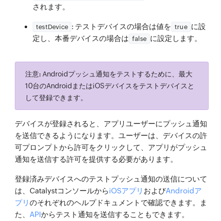
されます。
: テストデバイスの場合は値を
に設
testDevice
true
定し、本番デバイスの場合は
に設定します。
false
注意:
Androidプッシュ通知をテストするために、最大
10台のAndroidまたはiOSデバイスをテストデバイスと
して登録できます。
デバイスが登録されると、アプリユーザーにプッシュ通知
を送信できるようになります。ユーザーは、デバイスの許
可プロンプトから
許可
をクリックして、アプリがプッシュ
通知を送信する許可を提供する必要があります。
登録済みデバイスへのテストプッシュ通知の送信について
は、Catalystコンソールから
iOSアプリ
および
Androidア
プリ
のそれぞれのヘルプドキュメントで確認できます。ま
た、
API
からテスト通知を送信することもできます。