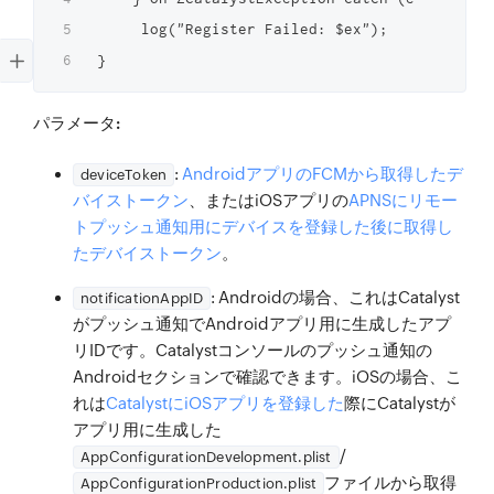
     log("Register Failed: $ex");

}
パラメータ:
:
AndroidアプリのFCMから取得したデ
deviceToken
バイストークン
、またはiOSアプリの
APNSにリモー
トプッシュ通知用にデバイスを登録した後に取得し
たデバイストークン
。
: Androidの場合、これはCatalyst
notificationAppID
がプッシュ通知でAndroidアプリ用に生成したアプ
リIDです。Catalystコンソールのプッシュ通知の
Androidセクションで確認できます。iOSの場合、こ
れは
CatalystにiOSアプリを登録した
際にCatalystが
アプリ用に生成した
/
AppConfigurationDevelopment.plist
ファイルから取得
AppConfigurationProduction.plist