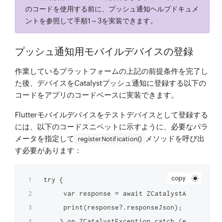
のコードを使用する前に、プッシュ通知ヘルプドキュメ
ントを参照して手順1～3を実装できます。
プッシュ通知用モバイルデバイスの登録
作業しているプラットフォームの上記の前提条件を完了し
た後、デバイスをCatalystプッシュ通知に登録する以下の
コードをアプリのコードベースに実装できます。
Flutterモバイルデバイスをテストデバイスとして登録する
には、以下のコードスニペットに示すように、必要なパラ
メータを指定して
メソッドを呼び出
registerNotification()
す必要があります：
copy
try {

     var response = await ZCatalystApp.getIns
     print(response?.responseJson);

    } on ZCatalystException catch (ex) {
