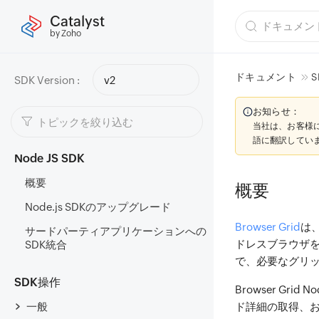
Catalyst
by Zoho
ドキュメント
S
SDK Version :
v2
お知らせ：
当社は、お客様
語に翻訳してい
Node JS SDK
概要
概要
Node.js SDKのアップグレード
Browser Grid
は
サードパーティアプリケーションへの
ドレスブラウザ
SDK統合
で、必要なグリ
SDK操作
Browser G
一般
ド詳細の取得、