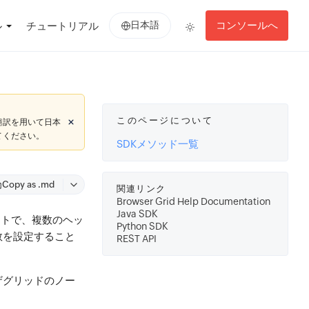
日本語
コンソールへ
ル
チュートリアル
このページについて
翻訳を用いて日本
てください。
SDKメソッド一覧
Copy as .md
関連リンク
Browser Grid Help Documentation
Java SDK
ントで、複数のヘッ
Python SDK
数を設定すること
REST API
ラウザグリッドのノー