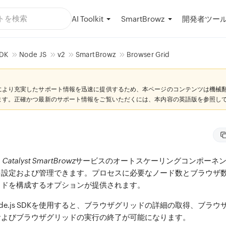
AI Toolkit
開発者ツー
SmartBrowz
DK
Node JS
v2
SmartBrowz
Browser Grid
により充実したサポート情報を迅速に提供するため、本ページのコンテンツは機械
ます。正確かつ最新のサポート情報をご覧いただくには、本内容の英語版を参照し
、
Catalyst SmartBrowz
サービスのオートスケーリングコンポーネ
を設定および管理できます。プロセスに必要なノード数とブラウザ
ッドを構成するオプションが提供されます。
rid Node.js SDKを使用すると、ブラウザグリッドの詳細の取得、ブ
およびブラウザグリッドの実行の終了が可能になります。