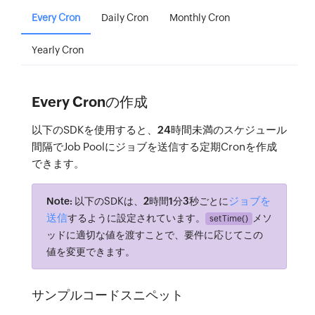
Every Cron
Daily Cron
Monthly Cron
Yearly Cron
Every Cronの作成
以下のSDKを使用すると、
24時間
未満のスケジュール
間隔でJob Poolにジョブを送信する定期Cronを作成
できます。
ジョブを
Note:
以下のSDKは、
2時間1分3秒
ごとに
送信
するように設定されています。
メソ
setTime()
ッドに適切な値を渡すことで、要件に応じてこの
値を変更できます。
サンプルコードスニペット