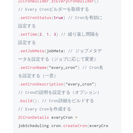
ZCCronBuilder
.
zcEveryCronBuilder
(
)
// Every Cronビルダーを取得する
.
setCronStatus
(
true
)
// Cronを有効に
設定する
.
setTime
(
2
,
1
,
3
)
// 繰り返し間隔を
設定する
.
setJobMeta
(
jobMeta
)
// ジョブメタデ
ータを設定する（ジョブに応じて変更）
.
setCronName
(
“every_cron”
)
// Cron名
を設定する（一意）
.
setCronDescription
(
“every_cron”
)
// Cronの説明を設定する（オプション）
.
build
(
)
;
// Cron詳細をビルドする
// Every Cronを作成する
ZCCronDetails
 everyCron 
=
jobScheduling
.
cron
.
createCron
(
everyCronDetails
)
;