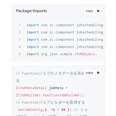
Package Imports
copy
import
com
.
zc
.
component
.
jobscheduling
.
beans
import
com
.
zc
.
component
.
jobscheduling
.
beans
import
com
.
zc
.
component
.
jobscheduling
.
beans
import
com
.
zc
.
component
.
jobscheduling
.
beans
import
org
.
json
.
simple
.
JSONObject
;
copy
// Functionジョブのメタデータを生成す
る
ZCJobMetaDetail
 jobMeta 
=
ZCJobBuilder
.
functionJobBuilder
(
)
// Functionジョブビルダーを取得する
.
setJobConfig
(
2
,
15
*
60
 l
)
// ジョ