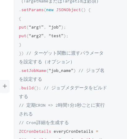
（TargetNameまたはTargetIdは必須）
.
setParams
(
new
JSONObject
(
)
{
{
put
(
“arg1”
,
 “job”
)
;
put
(
“arg2”
,
 “test”
)
;
}
}
)
// ターゲット関数に渡すパラメータ
を設定する（オプション）
.
setJobName
(
“job_name”
)
// ジョブ名
を設定する
.
build
(
)
;
// ジョブメタデータをビルド
する
// 定期CRON => 2時間1分3秒ごとに実行
される
// Cron詳細を生成する
ZCCronDetails
 everyCronDetails 
=