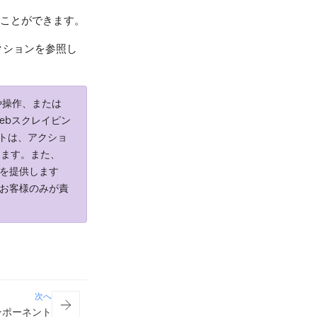
れることができます。
クションを参照し
ンや操作、または
ebスクレイピン
ントは、アクショ
します。また、
ャを提供します
、お客様のみが責
次へ
ンポーネント