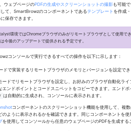
では、ウェブページの
PDFの生成やスクリーンショットの撮影
も可能で
て、SmartBrowzのコンポーネントである
テンプレート
を作成・
めに保存できます。
talyst環境ではChromeブラウザのみがリモートブラウザとして使用
トは今後のアップデートで提供される予定です。
SmartBrowzコンソールで実行できるすべての操作を以下に示します：
ードで実装するリモートブラウザのメモリとバージョンを設定でき
モードでリモートブラウザを設定し、お好みのブラウザ自動化ライ
なエンドポイントとコードスニペットをコピーできます。エンドポ
は自動的に生成され、コンソールに表示されます。
Y
enshot
コンポーネントのスクリーンショット機能を使用して、複数
どのように表示されるかを確認できます。同じコンポーネントを使
プ
を使用してコンソールから任意のウェブページのPDFを生成する