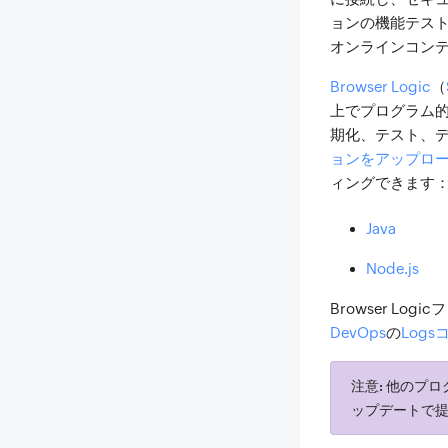
ョンの機能テス
オンラインコン
Browser Logic
（
上でプログラム
期化、テスト、デ
ョンをアップロ
ィングできます
Java
Node.js
Browser L
DevOps
の
Log
注意:
他のプログ
ップデートで