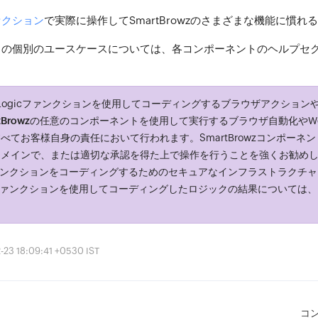
セクション
で実際に操作してSmartBrowzのさまざまな機能に慣
トの個別のユースケースについては、各コンポーネントのヘルプセ
er Logicファンクションを使用してコーディングするブラウザアクショ
tBrowz
の任意のコンポーネントを使用して実行するブラウザ自動化やW
べてお客様自身の責任において行われます。SmartBrowzコンポーネ
ドメインで、または適切な承認を得た上で操作を行うことを強くお勧め
tはファンクションをコーディングするためのセキュアなインフラストラクチ
ystファンクションを使用してコーディングしたロジックの結果については
。
 18:09:41 +0530 IST
コ