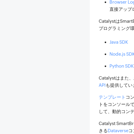
Browser Lo
直接アップ
CatalystはSmar
プログラミング
Java SDK
Node.js SD
Python SDK
Catalyst
API
も提供してい
テンプレート
コ
トをコンソール
して、動的コンテ
Catalyst S
きる
Dataverse
コ