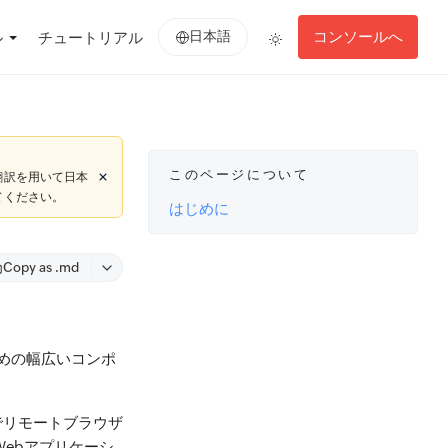
日本語
コンソールへ
ル
チュートリアル
このページについて
翻訳を用いて日本
てください。
はじめに
Copy as .md
るための幅広いコンポ
でリモートブラウザ
Webアプリケーシ