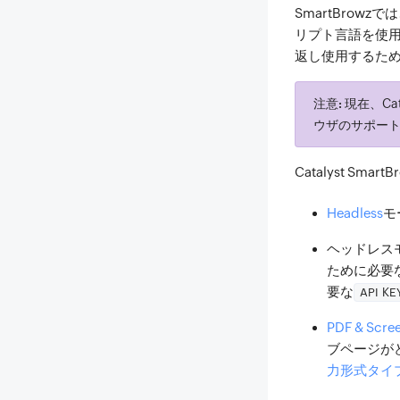
SmartBrowz
リプト言語を使用し
返し使用するた
注意:
現在、Ca
ウザのサポー
Catalyst 
Headless
モ
ヘッドレス
ために必要
要な
API KE
PDF & Scre
ブページが
力形式タイ