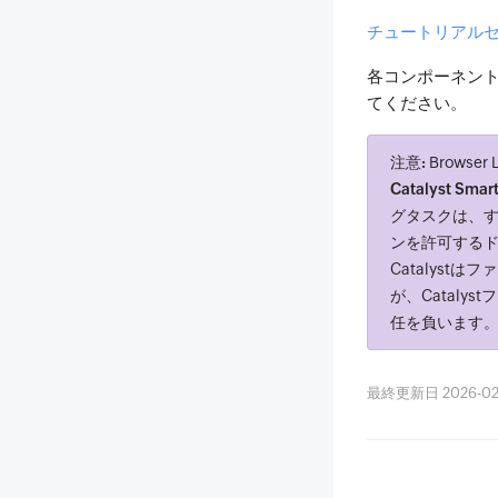
チュートリアル
各コンポーネン
てください。
注意:
Brows
Catalyst Smar
グタスクは、す
ンを許可する
Catalys
が、Catal
任を負います
最終更新日 2026-02-23