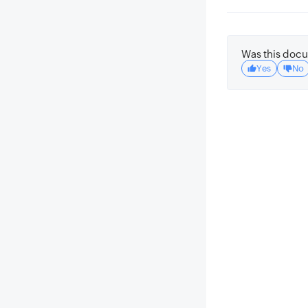
Was this docu
Yes
No