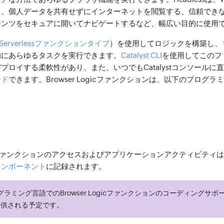
ト、個人データを共有せずにインターネットを閲覧する、信頼でき
テンツをセキュアに開いてナビゲートするなど、幅広い目的に使用
Serverlessファンクションタイプ
）を使用してロジックを構築し、
的にあらゆるタスクを実行できます。
Catalyst CLI
を使用してこのフ
プロイする柔軟性があり、また、いつでもCatalystコンソールに
ード
できます。Browser Logicファンクションは、以下のプログ
：
ogicファンクションのアクセスおよびアプリケーションアクティビティ
sコンポーネント
に記録されます。
ラミング言語でのBrowser Logicファンクションのコーディングサ
提供される予定です。