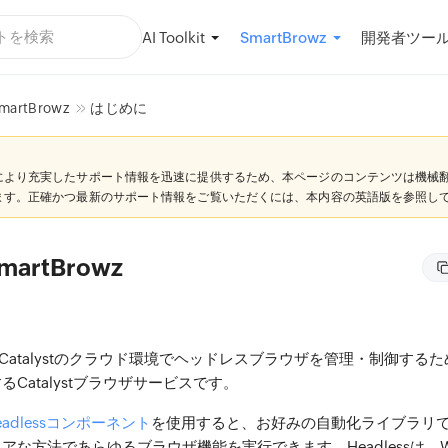
AI Toolkit
開発者ツー
SmartBrowz
martBrowz
はじめに
により充実したサポート情報を迅速に提供するため、本ページのコンテンツは機械
ます。正確かつ最新のサポート情報をご覧いただくには、本内容の英語版を参照し
SmartBrowz
zは、Catalystのクラウド環境でヘッドレスブラウザを管理・制御す
Catalystブラウザサービスです。
eadlessコンポーネント
を使用すると、お好みの自動化ライブラリ
アな方法であらゆるブラウザ機能を実行できます。Headlessは、