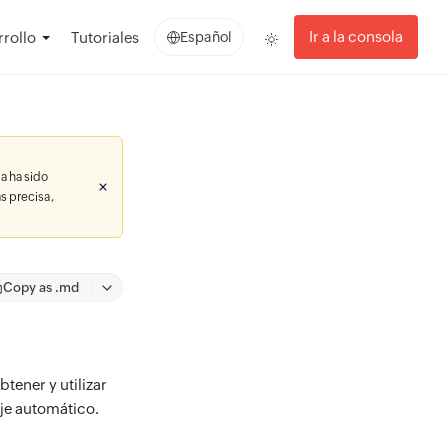
Ir a la consola
rollo
Tutoriales
Español
a ha sido
s precisa,
Copy as .md
tener y utilizar
aje automático.