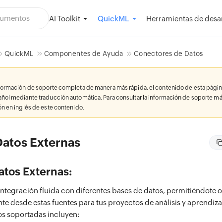
AI Toolkit
Herramientas de desar
QuickML
QuickML
Componentes de Ayuda
Conectores de Datos
nformación de soporte completa de manera más rápida, el contenido de esta págin
añol mediante traducción automática. Para consultar la información de soporte má
ión en inglés de este contenido.
Datos Externas
atos Externas:
tegración fluida con diferentes bases de datos, permitiéndote ob
te desde estas fuentes para tus proyectos de análisis y aprendiz
os soportadas incluyen: