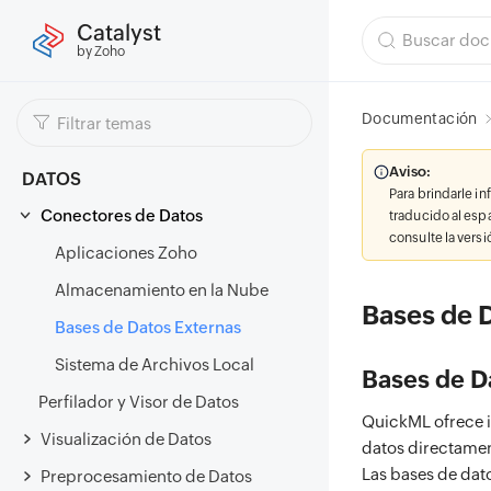
Catalyst
by Zoho
Documentación
Aviso:
DATOS
Para brindarle i
Conectores de Datos
traducido al esp
consulte la vers
Aplicaciones Zoho
Almacenamiento en la Nube
Bases de 
Bases de Datos Externas
Sistema de Archivos Local
Bases de D
Perfilador y Visor de Datos
QuickML ofrece in
Visualización de Datos
datos directamen
Las bases de dat
Preprocesamiento de Datos