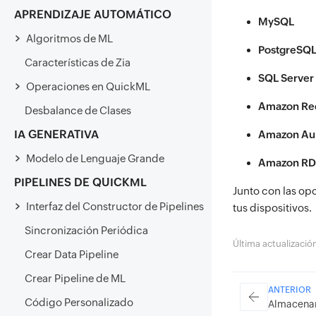
APRENDIZAJE AUTOMÁTICO
MySQL
Algoritmos de ML
PostgreSQ
Características de Zia
SQL Server
Operaciones en QuickML
Amazon Red
Desbalance de Clases
IA GENERATIVA
Amazon Au
Modelo de Lenguaje Grande
Amazon RD
PIPELINES DE QUICKML
Junto con las op
Interfaz del Constructor de Pipelines
tus dispositivos.
Sincronización Periódica
Última actualizaci
Crear Data Pipeline
Crear Pipeline de ML
ANTERIOR
Código Personalizado
Almacenam