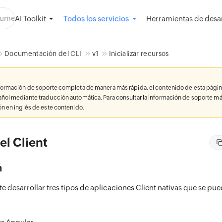
AI Toolkit
Herramientas de desar
Todos los servicios
Documentación del CLI
v1
Inicializar recursos
nformación de soporte completa de manera más rápida, el contenido de esta págin
añol mediante traducción automática. Para consultar la información de soporte má
ión en inglés de este contenido.
 el Client
n
te desarrollar tres tipos de aplicaciones Client nativas que se pu