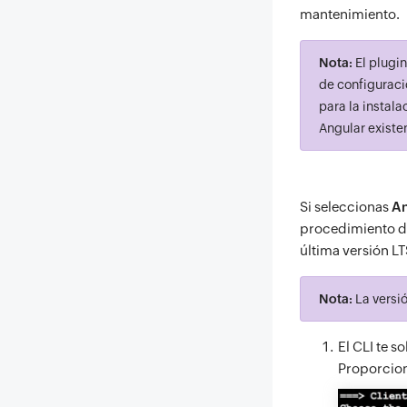
mantenimiento.
Nota:
El plugin
de configurac
para la instala
Angular existe
Si seleccionas
An
procedimiento de
última versión LT
Nota:
La versi
El CLI te 
Proporcion