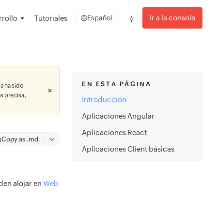
Ir a la consola
rollo
Tutoriales
Español
EN ESTA PÁGINA
a ha sido
s precisa,
Introducción
Aplicaciones Angular
Aplicaciones React
Copy as .md
Aplicaciones Client básicas
eden alojar en
Web