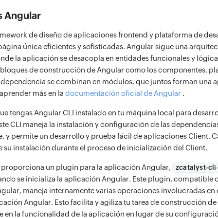
s Angular
amework de diseño de aplicaciones frontend y plataforma de desa
página única eficientes y sofisticadas. Angular sigue una arquite
e la aplicación se desacopla en entidades funcionales y lógicas
os bloques de construcción de Angular como los componentes, plan
e dependencia se combinan en módulos, que juntos forman una a
 aprender más en la
documentación oficial de Angular
.
e tengas Angular CLI instalado en tu máquina local para desarro
Este CLI maneja la instalación y configuración de las dependencia
y permite un desarrollo y prueba fácil de aplicaciones Client. Ca
u instalación durante el proceso de inicialización del Client.
 proporciona un plugin para la aplicación Angular,
zcatalyst-cl
ando se inicializa la aplicación Angular. Este plugin, compatible 
ngular, maneja internamente varias operaciones involucradas en e
cación Angular. Esto facilita y agiliza tu tarea de construcción de
 en la funcionalidad de la aplicación en lugar de su configuraci