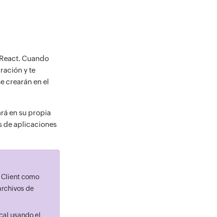
y React. Cuando
ración y te
e crearán en el
ará en su propia
os de aplicaciones
l Client como
archivos de
cal usando el