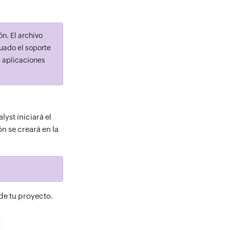
ón. El archivo
nuado el soporte
s aplicaciones
lyst iniciará el
n se creará en la
de tu proyecto.