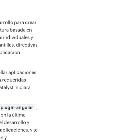
rrollo para crear
ctura basada en
 individuales y
tillas, directivas
plicación
llar aplicaciones
s requeridas
talyst iniciará
,
i-plugin-angular
con la última
l desarrollo y
 aplicaciones, y te
ón y