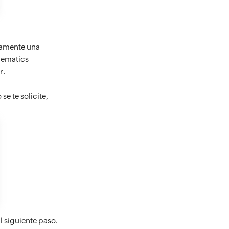
icamente una
hematics
r.
e te solicite,
l siguiente paso.