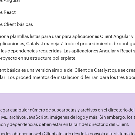
es Angular
s React
s Client básicas
ona plantillas listas para usar para aplicaciones Client Angular 
 aplicaciones, Catalyst manejará todo el procedimiento de configu
ar las dependencias requeridas. Las aplicaciones Angular y React s
proyecto en su estructura boilerplate.
ent básica es una versión simple del Client de Catalyst que se cre
ar. Los procedimientos de instalación diferirán para los tres tip
egar cualquier número de subcarpetas y archivos en el directorio de
TML, archivos JavaScript, imágenes de logo y más. Sin embargo, los 
ón y dependencias deben estar en la raíz del directorio del Client.
edes obtener un web Client alojado desde la consola a tu sistema lo