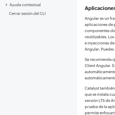
Ayuda contextual
Aplicacione
Cerrar sesión del CLI
Angular es un fr
aplicaciones de 
componentes dond
reutilizables. L
e inyecciones d
Angular. Puedes
Se recomienda qu
Client Angular. 
automáticamente, 
automáticamente s
Catalyst también
que se instala cu
versión LTS de A
prueba de la apli
permite enfocarte