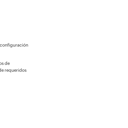
e configuración
vos de
de requeridos