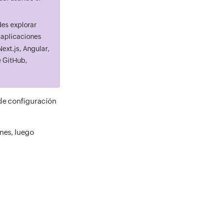
es explorar
 aplicaciones
xt.js, Angular,
e GitHub,
o de configuración
ones, luego