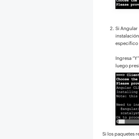
Si Angular 
instalació
específico
Ingresa “Y”
luego pre
Si los paquetes r