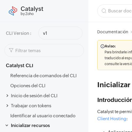
Catalyst
by Zoho
Documentación
CLI Version :
v1
Aviso:
Para brindarle i
traducido al esp
consulte la vers
Catalyst CLI
Referencia de comandos del CLI
Inicializar
Opciones del CLI
Inicio de sesión del CLI
Introducció
Trabajar con tokens
Catalyst te permi
Identificar al usuario conectado
Client Hosting
:
Inicializar recursos