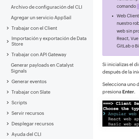
comando
Archivo de configuración del CLI
Web Client
Agregar un servicio AppSail
nuestro rob
Trabajar con el Client
web sin pr
Importación y exportación de Data
React, Vue
Store
GitLab o B
Trabajar con API Gateway
Si inicializas el
Generar payloads en Catalyst
Signals
después de la ini
Generar eventos
Selecciona uno de
presiona
Enter
.
Trabajar con Slate
Scripts
Servir recursos
Desplegar recursos
Ayuda del CLI