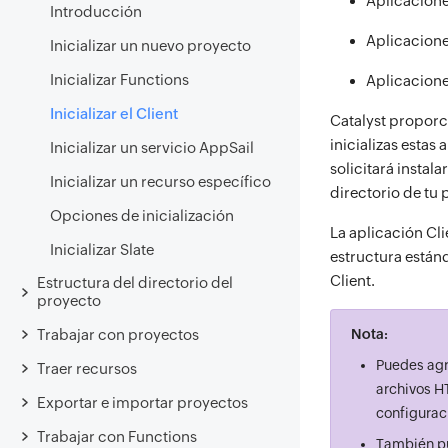
Aplicacion
Introducción
Aplicacione
Inicializar un nuevo proyecto
Inicializar Functions
Aplicacione
Inicializar el Client
Catalyst proporci
inicializas estas
Inicializar un servicio AppSail
solicitará instal
Inicializar un recurso específico
directorio de tu 
Opciones de inicialización
La aplicación Cli
Inicializar Slate
estructura estánd
Client.
Estructura del directorio del
proyecto
Trabajar con proyectos
Nota:
Puedes agr
Traer recursos
archivos H
Exportar e importar proyectos
configuraci
Trabajar con Functions
También pu