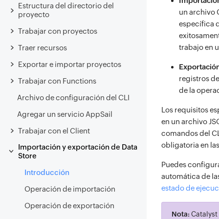
Importación
Estructura del directorio del
un archivo 
proyecto
específica 
Trabajar con proyectos
exitosament
trabajo en 
Traer recursos
Exportar e importar proyectos
Exportación
registros d
Trabajar con Functions
de la operac
Archivo de configuración del CLI
Los requisitos e
Agregar un servicio AppSail
en un archivo JS
Trabajar con el Client
comandos del CLI
obligatoria en l
Importación y exportación de Data
Store
Puedes configura
Introducción
automática de la
estado de ejecuc
Operación de importación
Operación de exportación
Nota:
Catalyst