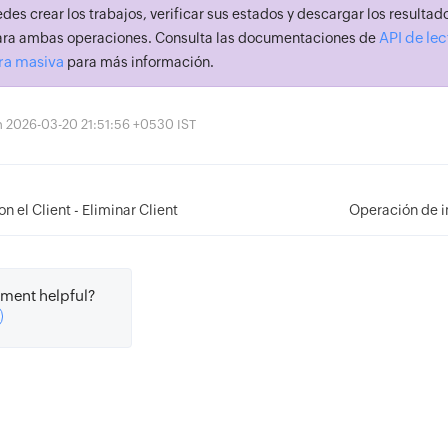
des crear los trabajos, verificar sus estados y descargar los resulta
API de le
para ambas operaciones. Consulta las documentaciones de
ura masiva
para más información.
ón 2026-03-20 21:51:56 +0530 IST
n el Client - Eliminar Client
Operación de 
ment helpful?