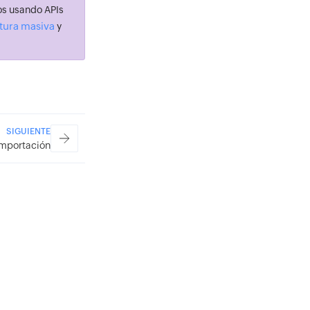
dos usando APIs
ctura masiva
y
SIGUIENTE
importación