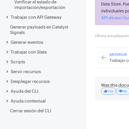
Verificar el estado de
Data Store. Pue
importación/exportación
individuales 
Trabajar con API Gateway
API de escrit
Generar payloads en Catalyst
Signals
Última actualizaci
Generar eventos
Trabajar con Slate
ANTERIOR
Trabajar co
Scripts
Servir recursos
Desplegar recursos
Was this docu
Ayuda del CLI
Yes
No
Ayuda contextual
Cerrar sesión del CLI