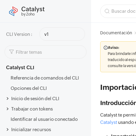
Catalyst
by Zoho
Documentación
CLI Version :
v1
Aviso:
Para brindarle i
traducido al esp
consulte la vers
Catalyst CLI
Referencia de comandos del CLI
Importaci
Opciones del CLI
Inicio de sesión del CLI
Introducció
Trabajar con tokens
Catalyst te permi
Identificar al usuario conectado
Catalyst
usando e
Inicializar recursos