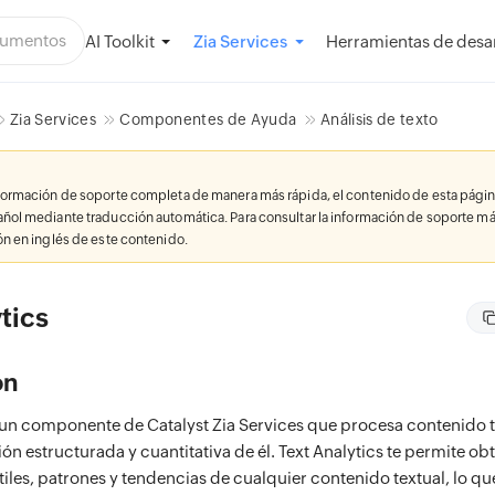
AI Toolkit
Herramientas de desar
Zia Services
Zia Services
Componentes de Ayuda
Análisis de texto
nformación de soporte completa de manera más rápida, el contenido de esta págin
añol mediante traducción automática. Para consultar la información de soporte má
ión en inglés de este contenido.
tics
ón
s un componente de Catalyst Zia Services que procesa contenido t
ón estructurada y cuantitativa de él. Text Analytics te permite ob
les, patrones y tendencias de cualquier contenido textual, lo qu