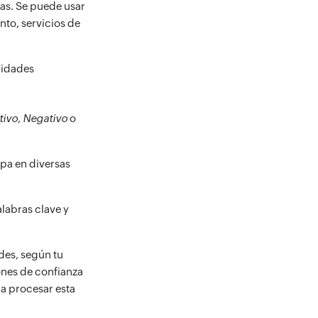
das. Se puede usar
nto, servicios de
lidades
tivo
,
Negativo
o
upa en diversas
labras clave y
ades, según tu
ones de confianza
ra procesar esta