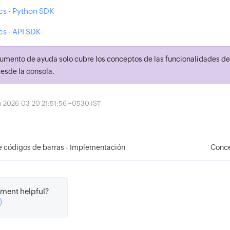
ics - Python SDK
cs - API SDK
umento de ayuda solo cubre los conceptos de las funcionalidades de 
desde la consola.
ón 2026-03-20 21:51:56 +0530 IST
e códigos de barras - Implementación
Conce
ment helpful?