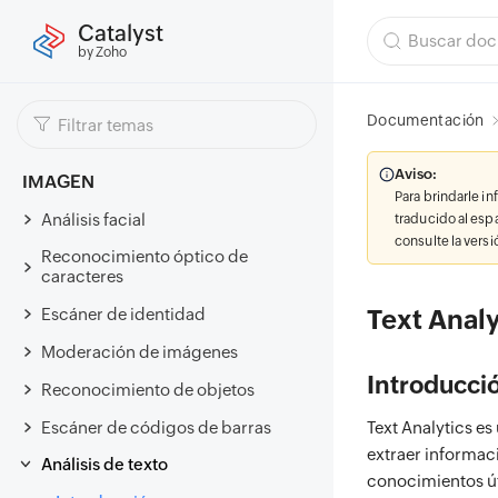
Catalyst
by Zoho
Documentación
Aviso:
IMAGEN
Para brindarle i
Análisis facial
traducido al esp
consulte la vers
Reconocimiento óptico de
caracteres
Escáner de identidad
Text Analy
Moderación de imágenes
Introducci
Reconocimiento de objetos
Escáner de códigos de barras
Text Analytics e
extraer informaci
Análisis de texto
conocimientos úti