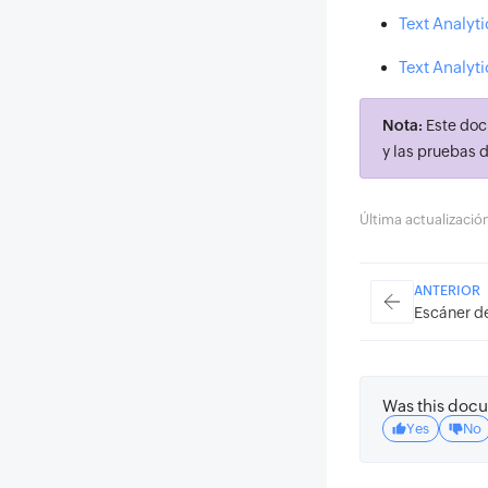
Text Analyt
Text Analyti
Nota:
Este doc
y las pruebas 
Última actualizaci
ANTERIOR
Escáner d
Was this docu
Yes
No