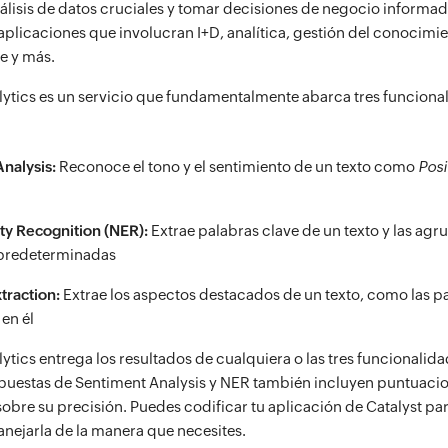
nálisis de datos cruciales y tomar decisiones de negocio informa
plicaciones que involucran I+D, analítica, gestión del conocimie
te y más.
alytics es un servicio que fundamentalmente abarca tres funciona
nalysis:
Reconoce el tono y el sentimiento de un texto como
Posi
y Recognition (NER):
Extrae palabras clave de un texto y las agr
 predeterminadas
traction:
Extrae los aspectos destacados de un texto, como las pa
 en él
lytics entrega los resultados de cualquiera o las tres funcionalid
espuestas de Sentiment Analysis y NER también incluyen puntuaci
obre su precisión. Puedes codificar tu aplicación de Catalyst pa
nejarla de la manera que necesites.