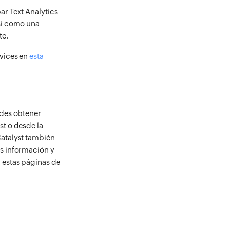
r Text Analytics
sí como una
te.
vices en
esta
edes obtener
st o desde la
Catalyst también
ás información y
 estas páginas de