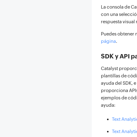
La consola de Ca
con una selecció
respuesta visual
Puedes obtener m
página
.
SDK y API pa
Catalyst proporc
plantillas de cód
ayuda del SDK, e 
proporciona APIs
ejemplos de códi
ayuda:
Text Analyti
Text Analyti