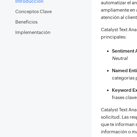
Introducción
automatizar el a
ampliamente en a
Conceptos Clave
atención al clien
Beneficios
Catalyst Text An
Implementación
principales:
Sentiment A
Neutral
Named Entit
categorías
Keyword Ex
frases clave
Catalyst Text Ana
solicitud. Las r
que te informan s
información o ma