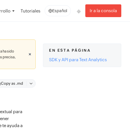
Ir a la consola
rollo
Tutoriales
Español
EN ESTA PÁGINA
a ha sido
s precisa,
SDK y API para Text Analytics
Copy as .md
extual para
tener
e te ayuda a