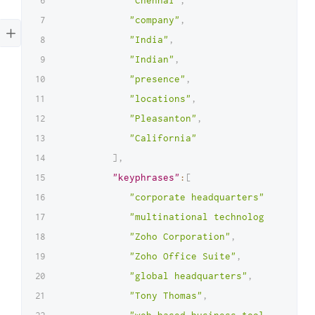
"Chennai"
,
"company"
,
"India"
,
"Indian"
,
"presence"
,
"locations"
,
"Pleasanton"
,
"California"
]
,
"keyphrases"
:
[
"corporate headquarters"
,
"multinational technology company
"Zoho Corporation"
,
"Zoho Office Suite"
,
"global headquarters"
,
"Tony Thomas"
,