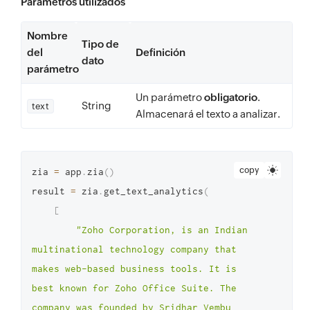
Parámetros utilizados
Nombre
Tipo de
del
Definición
dato
parámetro
Un parámetro
obligatorio
.
String
text
Almacenará el texto a analizar.
copy
zia 
=
 app
.
zia
(
)
result 
=
 zia
.
get_text_analytics
(
[
"Zoho Corporation, is an Indian 
multinational technology company that 
makes web-based business tools. It is 
best known for Zoho Office Suite. The 
company was founded by Sridhar Vembu 