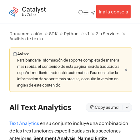
Catalyst
Ir a la consola
by Zoho
Documentación
SDK
Python
v1
Zia Services
Análisis de texto
Aviso:
Para brindarle información de soporte completa de manera
más rápida, el contenido de esta página ha sido traducido al
español mediante traducción automática. Para consultar la
información de soporte más precisa, consulte la versión en
inglés de este contenido.
All Text Analytics
Copy as .md
Text Analytics
en su conjunto incluye una combinación
de las tres funciones especificadas en las secciones
anteriores:
Sentiment Analysis
,
Named Entity