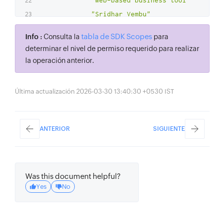
"web-based business tools"
,
"Sridhar Vembu"
]
tabla de SDK Scopes
Info :
Consulta la
para
}
,
determinar el nivel de permiso requerido para realizar
"sentiment_prediction"
:
[
la operación anterior.
{
"document_sentiment"
:
"Neutral"
,
Última actualización 2026-03-30 13:40:30 +0530 IST
"sentence_analytics"
:
[
{
"sentence"
:
"Zoho Corporatio
ANTERIOR
SIGUIENTE
"sentiment"
:
"Neutral"
,
"confidence_scores"
:
{
"negative"
:
0
,
Was this document helpful?
"neutral"
:
1
,
Yes
No
"positive"
:
0
}