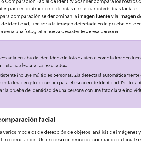
 o Comparación Facial de Identity Scanner compara los rostros 
tes para encontrar coincidencias en sus características faciales
para comparación se denominan la
imagen fuente
y la
imagen de
 de identidad, una sería la imagen detectada en la prueba de ide
tra sería una fotografía nueva o existente de esa persona.
cesar la prueba de identidad o la foto existente como la imagen fuen
. Esto no afectará los resultados.
existente incluye múltiples personas, Zia detectará automáticamente 
 en la imagen y lo procesará para el escaneo de identidad. Por lo tan
r la prueba de identidad de una persona con una foto clara e individu
comparación facial
a varios modelos de detección de objetos, análisis de imágenes
ltima generación. Un proceso genérico de comparación facial se