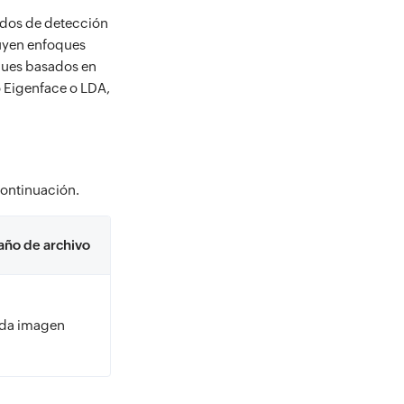
odos de detección
luyen enfoques
ques basados en
 Eigenface o LDA,
continuación.
año de archivo
ada imagen