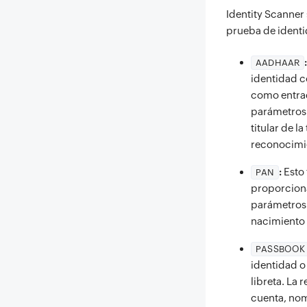
Identity Scanner
prueba de ident
AADHAAR
identidad c
como entrada
parámetros 
titular de l
reconocimi
:
Esto 
PAN
proporciona
parámetros 
nacimiento
PASSBOOK
identidad o
libreta. La
cuenta, nom