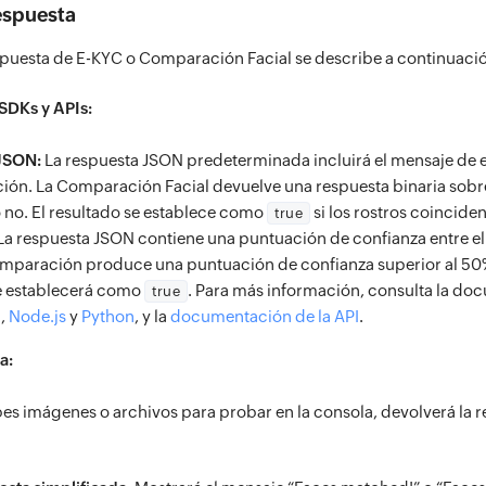
espuesta
spuesta de E-KYC o Comparación Facial se describe a continuaci
SDKs y APIs:
JSON:
La respuesta JSON predeterminada incluirá el mensaje de e
ción. La Comparación Facial devuelve una respuesta binaria sobre 
 no. El resultado se establece como
si los rostros coinciden
true
La respuesta JSON contiene una puntuación de confianza entre el 
comparación produce una puntuación de confianza superior al 50% 
e establecerá como
. Para más información, consulta la do
true
a
,
Node.js
y
Python
, y la
documentación de la API
.
a:
s imágenes o archivos para probar en la consola, devolverá la r