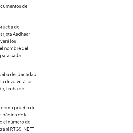
documentos de
prueba de
tarjeta Aadhaar
lverá los
 el nombre del
a para cada
ueba de identidad
ta devolverá los
do, fecha de
as como prueba de
a página de la
mo el número de
tra si RTGS, NEFT