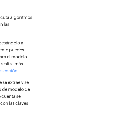
ecuta algoritmos
n las
ocesándolo a
mente puedes
para el modelo
 realiza más
e sección
.
 se extrae y se
po de modelo de
 cuenta se
 con las claves