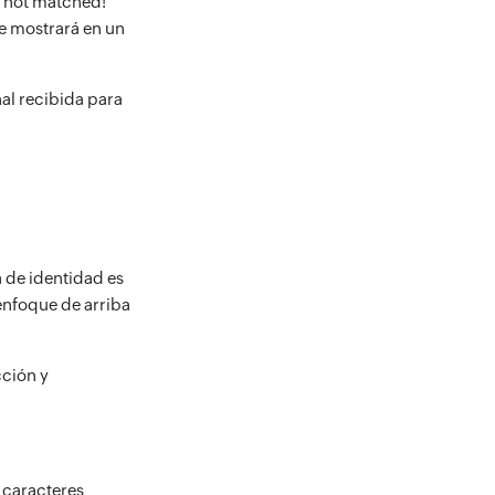
s not matched!”
se mostrará en un
al recibida para
 de identidad es
enfoque de arriba
cción y
 caracteres