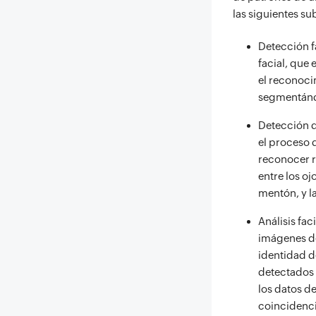
las siguientes su
Detección f
facial, que 
el reconoci
segmentándo
Detección d
el proceso d
reconocer r
entre los oj
mentón, y l
Análisis fa
imágenes de
identidad de
detectados e
los datos de
coincidenci