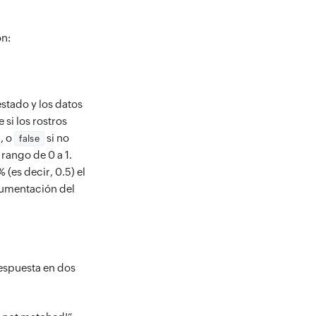
ón:
stado y los datos
si los rostros
, o
si no
false
rango de 0 a 1.
(es decir, 0.5) el
cumentación del
espuesta en dos