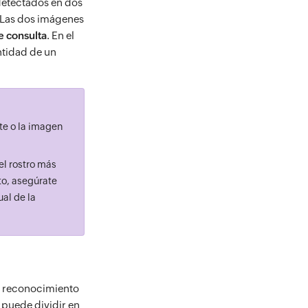
detectados en dos
. Las dos imágenes
 consulta
. En el
ntidad de un
te o la imagen
el rostro más
to, asegúrate
al de la
 y reconocimiento
 puede dividir en