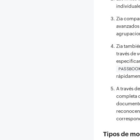
individuale
Zia compar
avanzados 
agrupacion
Zia tambié
través de 
especifica
PASSBOO
rápidament
A través d
completa c
documento.
reconocen y
correspond
Tipos de mo