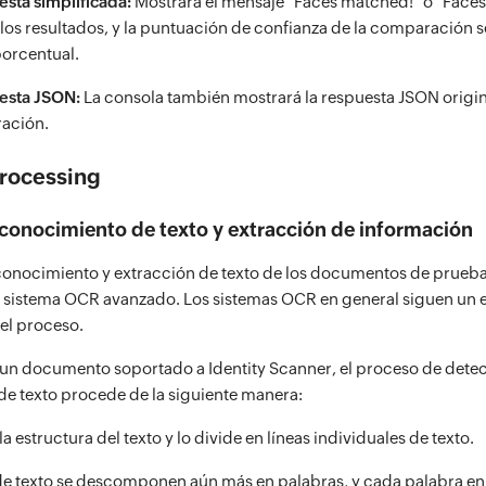
sta simplificada:
Mostrará el mensaje “Faces matched!” o “Face
los resultados, y la puntuación de confianza de la comparación 
porcentual.
esta JSON:
La consola también mostrará la respuesta JSON origin
ración.
rocessing
conocimiento de texto y extracción de información
conocimiento y extracción de texto de los documentos de prueba
sistema OCR avanzado. Los sistemas OCR en general siguen un 
 el proceso.
un documento soportado a Identity Scanner, el proceso de dete
e texto procede de la siguiente manera:
 la estructura del texto y lo divide en líneas individuales de texto.
 de texto se descomponen aún más en palabras, y cada palabra en