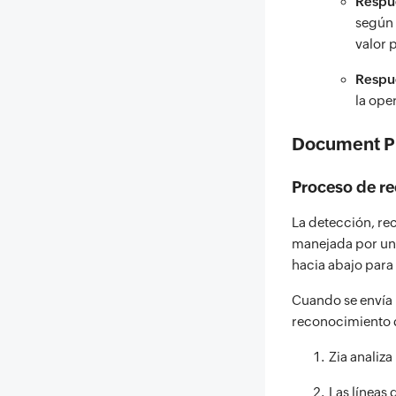
Respue
según 
valor 
Respu
la ope
Document P
Proceso de re
La detección, re
manejada por un 
hacia abajo para
Cuando se envía 
reconocimiento d
Zia analiza
Las líneas