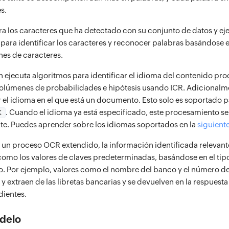
s.
a los caracteres que ha detectado con su conjunto de datos y ej
para identificar los caracteres y reconocer palabras basándose e
es de caracteres.
n ejecuta algoritmos para identificar el idioma del contenido pr
volúmenes de probabilidades e hipótesis usando ICR. Adicional
r el idioma en el que está un documento. Esto solo es soportado 
. Cuando el idioma ya está especificado, este procesamiento se
K
e. Puedes aprender sobre los idiomas soportados en la
siguient
e un proceso OCR extendido, la información identificada relevante
omo los valores de claves predeterminadas, basándose en el ti
 Por ejemplo, valores como el nombre del banco y el número de
 extraen de las libretas bancarias y se devuelven en la respuesta
ientes.
delo