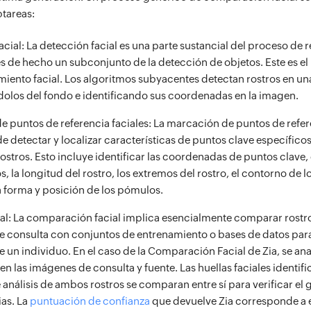
btareas:
acial: La detección facial es una parte sustancial del proceso de
es de hecho un subconjunto de la detección de objetos. Este es el 
miento facial. Los algoritmos subyacentes detectan rostros en u
los del fondo e identificando sus coordenadas en la imagen.
e puntos de referencia faciales: La marcación de puntos de refere
e detectar y localizar características de puntos clave específicos
ostros. Esto incluye identificar las coordenadas de puntos clave,
os, la longitud del rostro, los extremos del rostro, el contorno de lo
a forma y posición de los pómulos.
cial: La comparación facial implica esencialmente comparar rostr
 consulta con conjuntos de entrenamiento o bases de datos para 
 un individuo. En el caso de la Comparación Facial de Zia, se anal
n las imágenes de consulta y fuente. Las huellas faciales identifi
 análisis de ambos rostros se comparan entre sí para verificar el
as. La
puntuación de confianza
que devuelve Zia corresponde a e