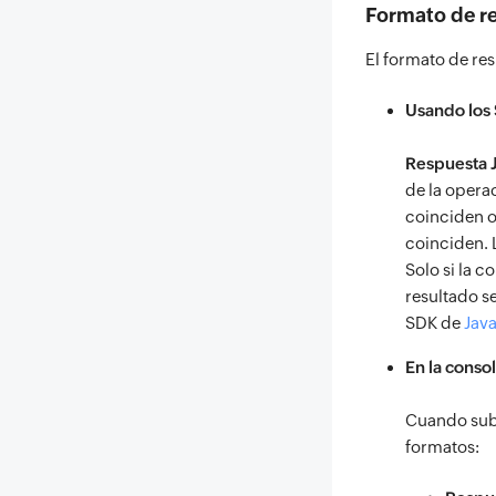
Formato de r
El formato de re
Usando los 
Respuesta 
de la opera
coinciden o
coinciden. 
Solo si la 
resultado s
SDK de
Jav
En la consol
Cuando sube
formatos: