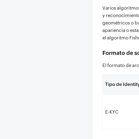
Varios algoritmo
y reconocimiento
geométricos o ba
apariencia o est
el algoritmo Fis
Formato de so
El formato de ar
Tipo de Identit
E-KYC