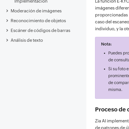
Implementación
La función E-KYC
imágenes diferen
Moderación de imágenes
proporcionadas 
Reconocimiento de objetos
caso del escaneo
individuo, y la o
Escáner de códigos de barras
Análisis de texto
Nota:
Puedes pro
de consulta
Si su foto 
prominente
de compara
misma.
Proceso de 
Zia AI implement
de patrones de ú