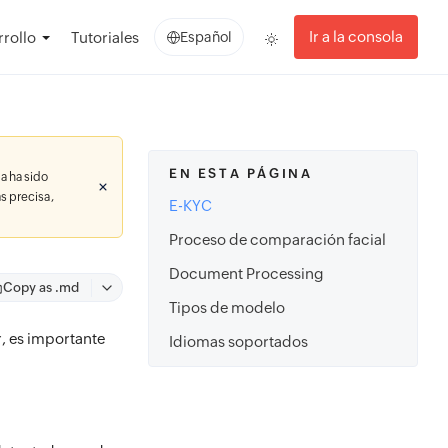
Ir a la consola
rollo
Tutoriales
Español
EN ESTA PÁGINA
a ha sido
s precisa,
E-KYC
Proceso de comparación facial
Document Processing
Copy as .md
Tipos de modelo
, es importante
Idiomas soportados