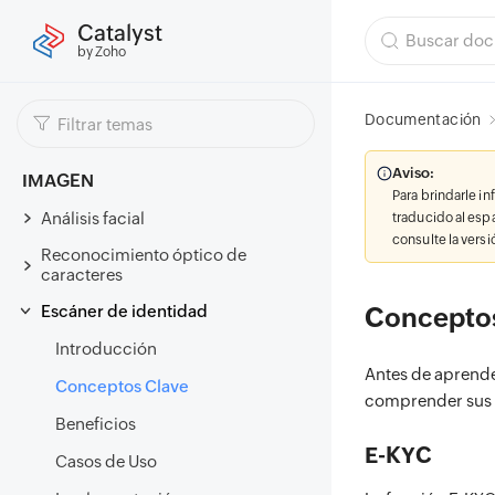
Catalyst
by Zoho
Documentación
Aviso:
IMAGEN
Para brindarle i
Análisis facial
traducido al esp
consulte la vers
Reconocimiento óptico de
caracteres
Escáner de identidad
Concepto
Introducción
Antes de aprende
Conceptos Clave
comprender sus 
Beneficios
E-KYC
Casos de Uso