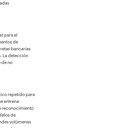
ñadas
t para el
mentos de
bretas bancarias
a. La detección
o de no
tico repetido para
se entrena
de reconocimiento
odelos de
randes volúmenes