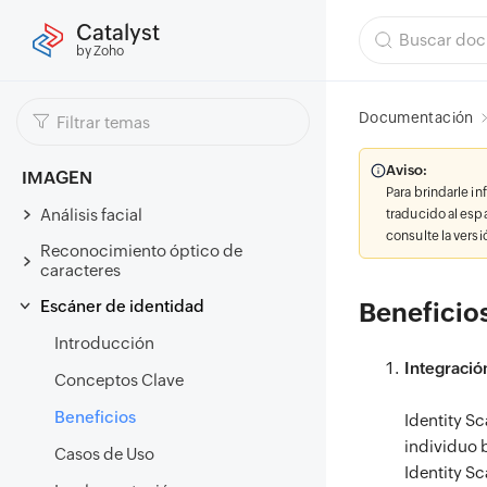
Catalyst
by Zoho
Documentación
Aviso:
IMAGEN
Para brindarle i
Análisis facial
traducido al esp
consulte la vers
Reconocimiento óptico de
caracteres
Escáner de identidad
Beneficio
Introducción
Integración
Conceptos Clave
Beneficios
Identity Sc
individuo 
Casos de Uso
Identity Sc