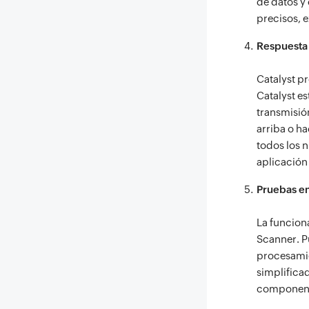
de datos y
precisos, e
Respuesta 
Catalyst p
Catalyst e
transmisión
arriba o ha
todos los 
aplicación
Pruebas en
La funciona
Scanner. P
procesamie
simplificad
componen