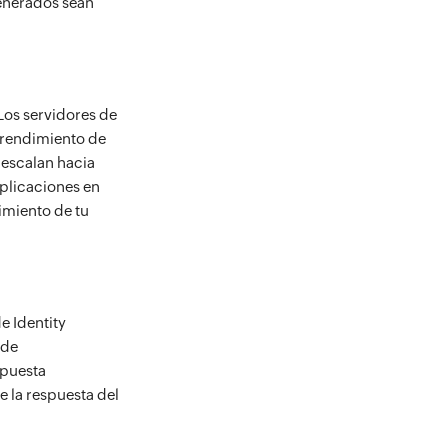
generados sean
Los servidores de
o rendimiento de
 escalan hacia
aplicaciones en
imiento de tu
e Identity
 de
spuesta
e la respuesta del