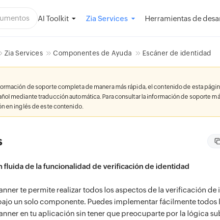
AI Toolkit
Herramientas de desar
Zia Services
Zia Services
Componentes de Ayuda
Escáner de identidad
nformación de soporte completa de manera más rápida, el contenido de esta págin
añol mediante traducción automática. Para consultar la información de soporte má
ión en inglés de este contenido.
s
 fluida de la funcionalidad de verificación de identidad
anner te permite realizar todos los aspectos de la verificación de
bajo un solo componente. Puedes implementar fácilmente todos 
anner en tu aplicación sin tener que preocuparte por la lógica su