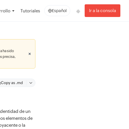
Ir a la consola
rollo
Tutoriales
Español
a ha sido
s precisa,
Copy as .md
 identidad de un
los elementos de
byacente o la