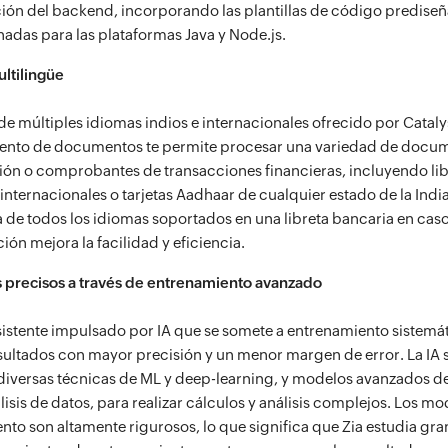
ión del backend, incorporando las plantillas de código predise
adas para las plataformas Java y Node.js.
ltilingüe
de múltiples idiomas indios e internacionales ofrecido por Catalys
ento de documentos te permite procesar una variedad de docu
ción o comprobantes de transacciones financieras, incluyendo li
internacionales o tarjetas Aadhaar de cualquier estado de la Indi
 de todos los idiomas soportados en una libreta bancaria en cas
ión mejora la facilidad y eficiencia.
 precisos a través de entrenamiento avanzado
asistente impulsado por IA que se somete a entrenamiento sistemá
sultados con mayor precisión y un menor margen de error. La IA 
 diversas técnicas de ML y deep-learning, y modelos avanzados 
álisis de datos, para realizar cálculos y análisis complejos. Los m
nto son altamente rigurosos, lo que significa que Zia estudia g