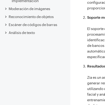
Implementación
configurac
proporcion
Moderación de imágenes
Reconocimiento de objetos
Soporte mu
Escáner de códigos de barras
El soporte 
Análisis de texto
procesami
identifica
de bancos 
automática
especificac
Resultados
Zia es un 
generar re
utilizando
facial y an
entrenamie