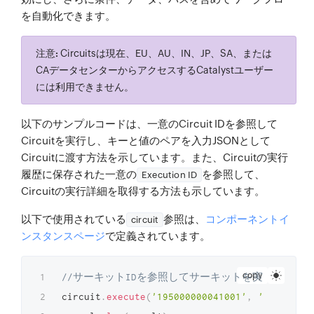
を自動化できます。
注意:
Circuitsは現在、EU、AU、IN、JP、SA、または
CAデータセンターからアクセスするCatalystユーザー
には利用できません。
以下のサンプルコードは、一意のCircuit IDを参照して
Circuitを実行し、キーと値のペアを入力JSONとして
Circuitに渡す方法を示しています。また、Circuitの実行
履歴に保存された一意の
を参照して、
Execution ID
Circuitの実行詳細を取得する方法も示しています。
以下で使用されている
参照は、
コンポーネントイ
circuit
ンスタンスページ
で定義されています。
copy
//サーキットIDを参照してサーキットを実行し、入力J
circuit
.
execute
(
'195000000041001'
,
'sampleNam