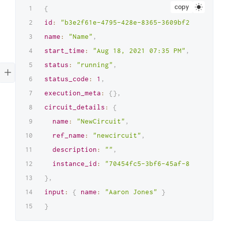
copy
{
id
:
"b3e2f61e-4795-428e-8365-3609bf2b5606"
,
name
:
"Name"
,
start_time
:
"Aug 18, 2021 07:35 PM"
,
status
:
"running"
,
status_code
:
1
,
execution_meta
:
{
}
,
circuit_details
:
{
name
:
"NewCircuit"
,
ref_name
:
"newcircuit"
,
description
:
""
,
instance_id
:
"70454fc5-3bf6-45af-81ca-2742c
}
,
input
:
{
name
:
"Aaron Jones"
}
}