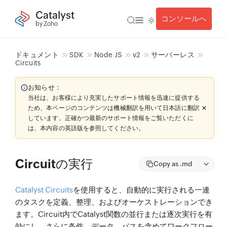
Catalyst
コンソールへ
by Zoho
ドキュメント
SDK
Node JS
v2
サーバーレス
Circuits
お知らせ：
当社は、お客様により充実したサポート情報を迅速に提供する
ため、本ページのコンテンツは機械翻訳を用いて日本語に翻訳
しています。正確かつ最新のサポート情報をご覧いただくに
は、本内容の英語版を参照してください。
Circuitの実行
Copy as .md
Catalyst Circuits
を使用すると、自動的に実行される一連
のタスクを定義、整理、およびオーケストレーションでき
ます。Circuit内でCatalyst関数の並行または逐次実行を有
効にし、さらに条件、データ、パスを含めてワークフロー