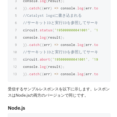
console
.
log
(
result
)
;
}
)
.
catch
(
(
err
)
=>
 console
.
log
(
err
.
toString
(
)
)
//Catalyst logsに書き込まれる
//サーキットIDと実行IDを参照してサーキットの実
circuit
.
status
(
'195000000041001'
,
'1950000000
console
.
log
(
result
)
;
}
)
.
catch
(
(
err
)
=>
 console
.
log
(
err
.
toString
(
)
)
//サーキットIDと実行IDを参照してサーキットの実
circuit
.
abort
(
'195000000041001'
,
'19500000004
console
.
log
(
result
)
;
}
)
.
catch
(
(
err
)
=>
 console
.
log
(
err
.
toString
(
)
)
受信するサンプルレスポンスを以下に示します。レスポン
スはNode.jsの両方のバージョンで同じです。
Node.js