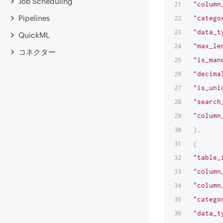
Job Scheduling
"column
Pipelines
"catego
"data_t
QuickML
"max_le
コネクター
"is_man
"decima
"is_uni
"search
"column
}
,
{
"table_
"column
"column
"catego
"data_t