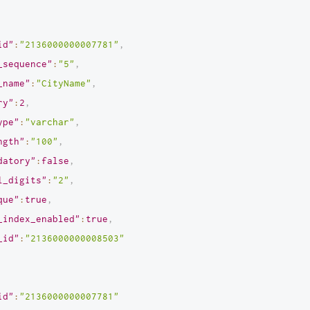
id"
:
"2136000000007781"
,
_sequence"
:
"5"
,
_name"
:
"CityName"
,
ry"
:
2
,
ype"
:
"varchar"
,
ngth"
:
"100"
,
datory"
:
false
,
l_digits"
:
"2"
,
que"
:
true
,
_index_enabled"
:
true
,
_id"
:
"2136000000008503"
id"
:
"2136000000007781"