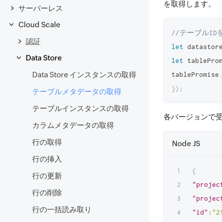
を取得します。
サーバーレス
Cloud Scale
//テーブルI
認証
let
 datastor
Data Store
let
 tablePro
Data Store インスタンスの取得
tablePromise
}
)
;
テーブルメタデータの取得
テーブルインスタンスの取得
各バージョンで受
カラムメタデータの取得
行の取得
Node JS
行の挿入
{
行の更新
"projec
行の削除
"projec
行の一括読み取り
"id"
:
"2