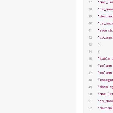
"max_le
"is_man
"decima
"is_uni
"search
"column
}
,
{
"table_
"column
"column
"catego
"data_t
"max_le
"is_man
"decima