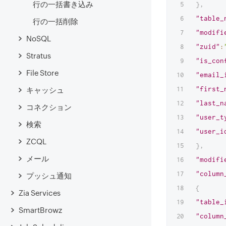
行の一括書き込み
}
,
"table_
行の一括削除
"modifi
NoSQL
"zuid"
:
Stratus
"is_con
File Store
"email_
"first_
キャッシュ
"last_n
コネクション
"user_t
検索
"user_i
ZCQL
}
,
メール
"modifi
"column
プッシュ通知
{
Zia Services
"table_
SmartBrowz
"column