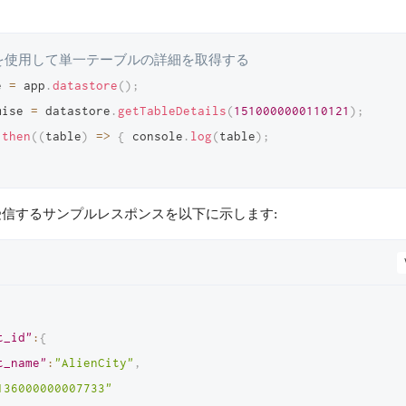
Dを使用して単一テーブルの詳細を取得する 
e 
=
 app
.
datastore
(
)
;
mise 
=
 datastore
.
getTableDetails
(
1510000000110121
)
;
.
then
(
(
table
)
=>
{
 console
.
log
(
table
)
;
信するサンプルレスポンスを以下に示します:
t_id"
:
{
t_name"
:
"AlienCity"
,
136000000007733"