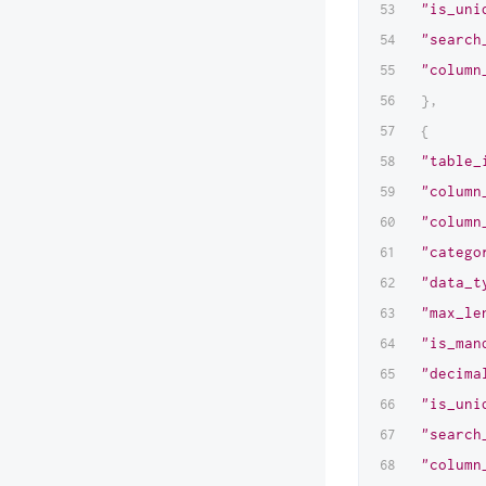
"is_uni
"search
"column
}
,
{
"table_
"column
"column
"catego
"data_t
"max_le
"is_man
"decima
"is_uni
"search
"column