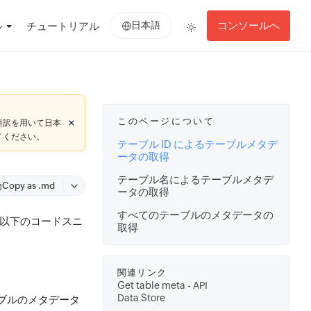
日本語
コンソールへ
ル
チュートリアル
このページについて
翻訳を用いて日本
てください。
テーブル ID によるテーブルメタデ
ータの取得
テーブル名によるテーブルメタデ
Copy as .md
ータの取得
すべてのテーブルのメタデータの
。以下のコードスニ
取得
関連リンク
Get table meta - API
Data Store
ーブルのメタデータ