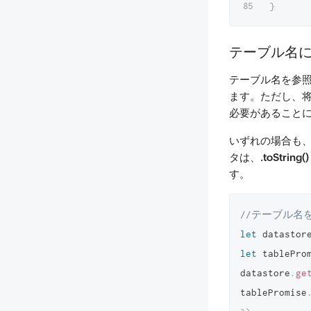
}
テーブル名
テーブル名を参
ます。ただし、
必要があること
いずれの場合も、
タは、
.toString()
す。
//テーブル名
let
 datastor
let
 tablePro
datastore
.
ge
tablePromise