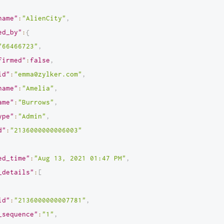
name"
:
"AlienCity"
,
ed_by"
:
{
"66466723"
,
firmed"
:
false
,
id"
:
"emma@zylker.com"
,
name"
:
"Amelia"
,
ame"
:
"Burrows"
,
ype"
:
"Admin"
,
d"
:
"2136000000006003"
ed_time"
:
"Aug 13, 2021 01:47 PM"
,
_details"
:
[
id"
:
"2136000000007781"
,
_sequence"
:
"1"
,