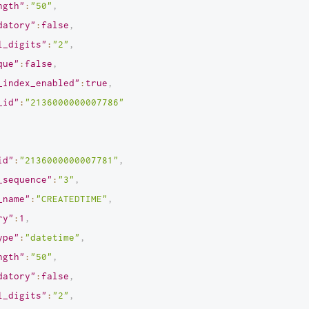
ngth"
:
"50"
,
datory"
:
false
,
l_digits"
:
"2"
,
que"
:
false
,
_index_enabled"
:
true
,
_id"
:
"2136000000007786"
id"
:
"2136000000007781"
,
_sequence"
:
"3"
,
_name"
:
"CREATEDTIME"
,
ry"
:
1
,
ype"
:
"datetime"
,
ngth"
:
"50"
,
datory"
:
false
,
l_digits"
:
"2"
,