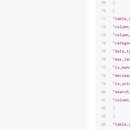
}
,
{
"table_
"column
"column
"catego
"data_t
"max_le
"is_man
"decima
"is_uni
"search
"column
}
]
,
"table_