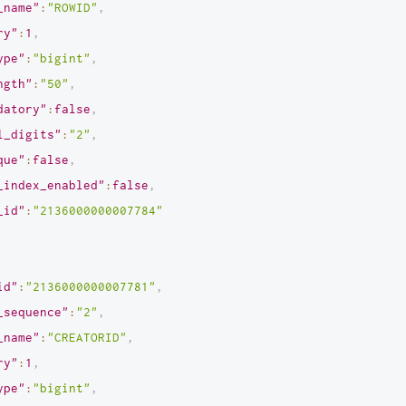
_name"
:
"ROWID"
,
ry"
:
1
,
ype"
:
"bigint"
,
ngth"
:
"50"
,
datory"
:
false
,
l_digits"
:
"2"
,
que"
:
false
,
_index_enabled"
:
false
,
_id"
:
"2136000000007784"
id"
:
"2136000000007781"
,
_sequence"
:
"2"
,
_name"
:
"CREATORID"
,
ry"
:
1
,
ype"
:
"bigint"
,