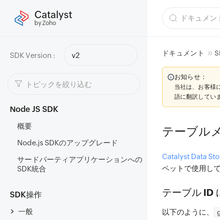
Catalyst
by Zoho
ドキュメント
S
SDK Version :
v2
お知らせ：
当社は、お客様
語に翻訳してい
Node JS SDK
概要
テーブル
Node.js SDKのアップグレード
Catalyst Data Sto
サードパーティアプリケーションへの
ペットで使用し
SDK統合
テーブル I
SDK操作
一般
以下のように、