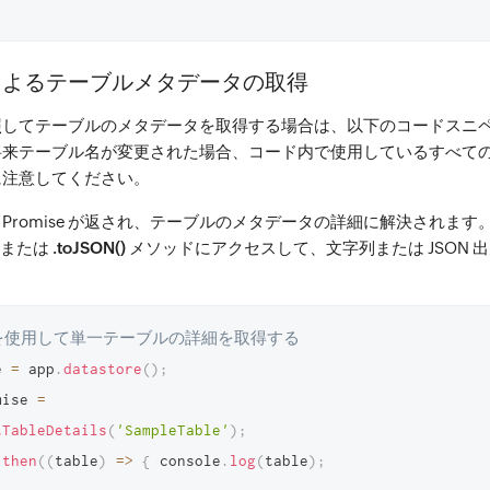
によるテーブルメタデータの取得
照してテーブルのメタデータを取得する場合は、以下のコードスニ
将来テーブル名が変更された場合、コード内で使用しているすべて
に注意してください。
Promise が返され、テーブルのメタデータの詳細に解決されます
または
.toJSON()
メソッドにアクセスして、文字列または JSON 
を使用して単一テーブルの詳細を取得する 
e 
=
 app
.
datastore
(
)
;
mise 
=
tTableDetails
(
'SampleTable'
)
;
.
then
(
(
table
)
=>
{
 console
.
log
(
table
)
;