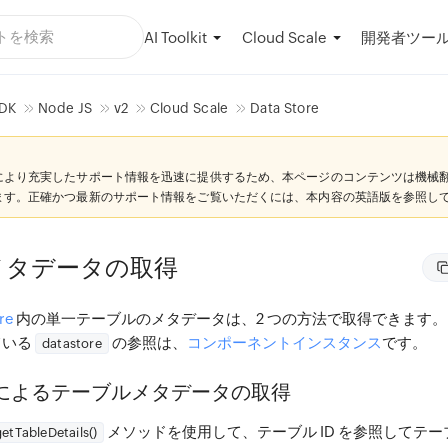
AI Toolkit
開発者ツー
Cloud Scale
DK
Node JS
v2
Cloud Scale
Data Store
により充実したサポート情報を迅速に提供するため、本ページのコンテンツは機械
ます。正確かつ最新のサポート情報をご覧いただくには、本内容の英語版を参照し
メタデータの取得
re
内の単一テーブルのメタデータは、2 つの方法で取得できます
ている
の参照は、
コンポーネントインスタンス
です。
datastore
D によるテーブルメタデータの取得
メソッドを使用して、テーブル ID を参照してテ
getTableDetails()