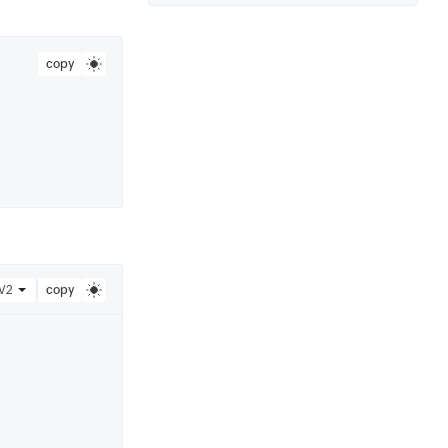
copy
V2
copy