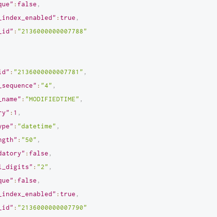
que"
:
false
,
_index_enabled"
:
true
,
_id"
:
"2136000000007788"
id"
:
"2136000000007781"
,
_sequence"
:
"4"
,
_name"
:
"MODIFIEDTIME"
,
ry"
:
1
,
ype"
:
"datetime"
,
ngth"
:
"50"
,
datory"
:
false
,
l_digits"
:
"2"
,
que"
:
false
,
_index_enabled"
:
true
,
_id"
:
"2136000000007790"