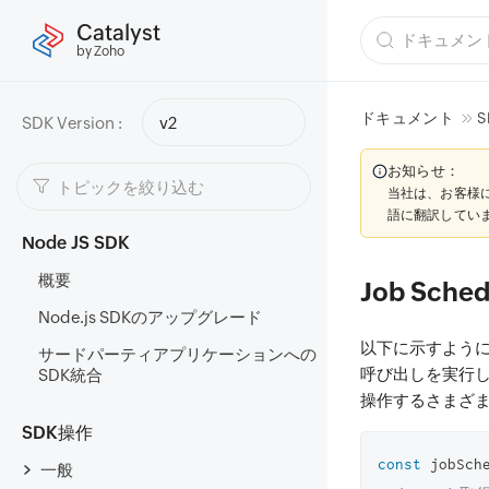
Catalyst
by Zoho
ドキュメント
S
SDK Version :
v2
お知らせ：
当社は、お客様
語に翻訳してい
Node JS SDK
概要
Job Sc
Node.js SDKのアップグレード
以下に示すよう
サードパーティアプリケーションへの
呼び出しを実行しま
SDK統合
操作するさまざ
SDK操作
const
 jobSch
一般