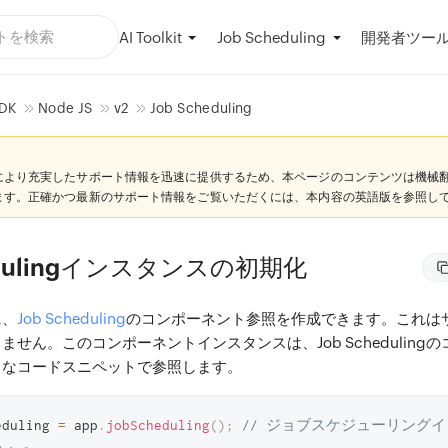
AI Toolkit
開発者ツー
Job Scheduling
DK
Node JS
v2
Job Scheduling
により充実したサポート情報を迅速に提供するため、本ページのコンテンツは機械
ます。正確かつ最新のサポート情報をご覧いただくには、本内容の英語版を参照し
hedulingインスタンスの初期化
に、
Job Scheduling
のコンポーネント参照を作成できます。これは
せん。このコンポーネントインスタンスは、Job Scheduling
まなコードスニペットで参照します。
eduling 
=
 app
.
jobScheduling
(
)
;
// ジョブスケジューリングイ