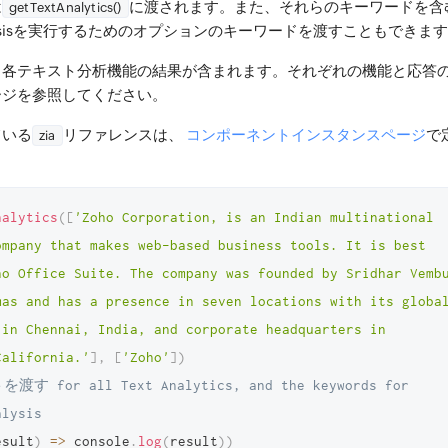
は
に渡されます。また、それらのキーワードを含
getTextAnalytics()
 Analysisを実行するためのオプションのキーワードを渡すこともできま
、各テキスト分析機能の結果が含まれます。それぞれの機能と応答
ージを参照してください。
ている
リファレンスは、
コンポーネントインスタンスページ
で
zia
nalytics
(
[
'Zoho Corporation, is an Indian multinational 
ompany that makes web-based business tools. It is best 
ho Office Suite. The company was founded by Sridhar Vembu
mas and has a presence in seven locations with its global
 in Chennai, India, and corporate headquarters in 
California.'
]
,
[
'Zoho'
]
)
 for all Text Analytics, and the keywords for 
alysis
esult
)
=>
 console
.
log
(
result
)
)