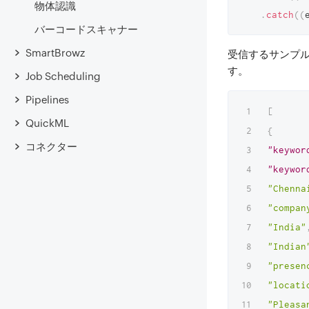
物体認識
.
catch
(
(
バーコードスキャナー
SmartBrowz
受信するサンプル
す。
Job Scheduling
Pipelines
[
QuickML
{
コネクター
"keywor
"keywor
"Chenna
"compan
"India"
"Indian
"presen
"locati
"Pleasa