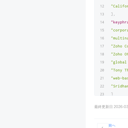
"Califo
]
,
"keyphr
"corpor
"multin
"Zoho C
"Zoho O
"global
"Tony T
"web-ba
"Sridha
]
}
,
最終更新日 2026-03-3
"sentim
{
前へ
"docume