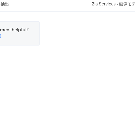
ド抽出
Zia Services - 
ce_analytics"
:
[
ce"
:
"Zoho Corporation, is an Indian multinational techn
ment helpful?
ent"
:
"Neutral"
,
ence_scores"
:
{
ve"
:
0
,
l"
:
1
,
ve"
:
0
ce"
:
"It is best known for Zoho Office Suite."
,
ent"
:
"Neutral"
,
ence_scores"
:
{
ve"
:
0
,
l"
:
0.6
,