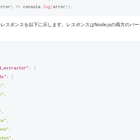
error
)
=>
 console
.
log
(
error
)
)
;
レスポンスを以下に示します。レスポンスはNode.jsの両方のバ
d_extractor"
:
{
ds"
:
[
i"
,
y"
,
,
"
,
ce"
,
ons"
,
nton"
,