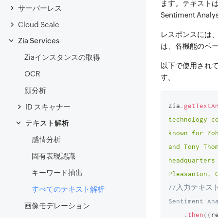
ます。テキスト
サーバーレス
Sentiment
Cloud Scale
レスポンスには
Zia Services
は、各機能のペ
Ziaインスタンスの取得
以下で使用され
OCR
す。
顔分析
zia
.
getTextA
ID スキャナー
technology c
テキスト解析
known for Zo
感情分析
and Tony Tho
固有表現認識
headquarters
キーワード抽出
Pleasanton, 
//入力テキストを渡す
すべてのテキスト解析
Sentiment An
画像モデレーション
.
then
(
(
r