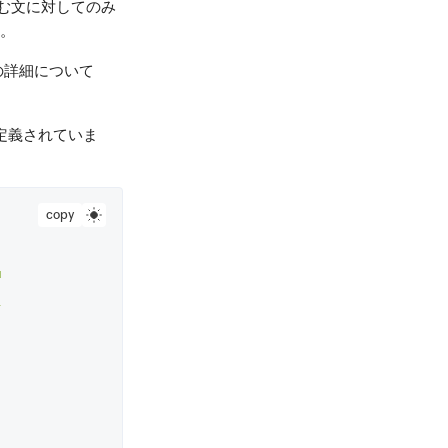
む文に対してのみ
す。
の詳細について
定義されていま
copy
 
 