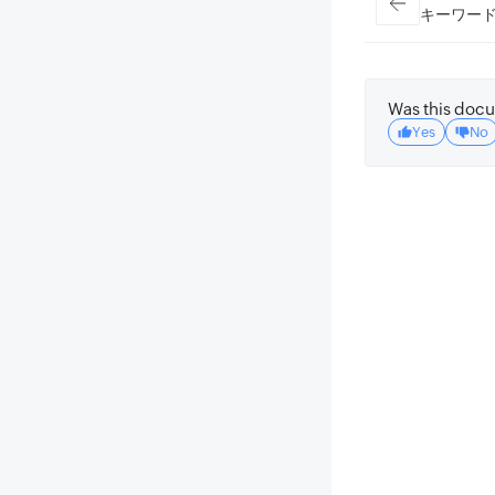
キーワー
"senten
{
"senten
Was this docu
"sentim
Yes
No
"confid
"negati
"neutra
"positi
}
}
,
{
"senten
"sentim
"confid
"negati
"neutra