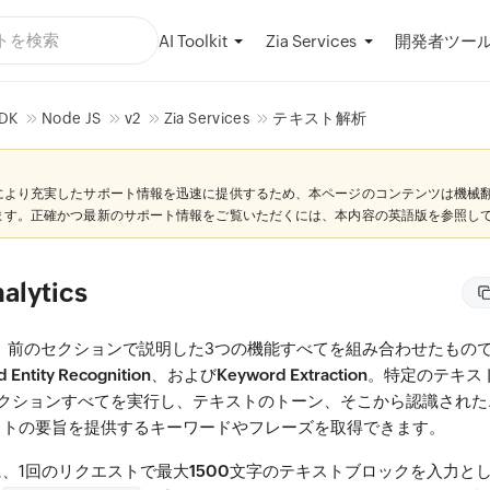
AI Toolkit
開発者ツー
Zia Services
DK
Node JS
v2
Zia Services
テキスト解析
により充実したサポート情報を迅速に提供するため、本ページのコンテンツは機械
ます。正確かつ最新のサポート情報をご覧いただくには、本内容の英語版を参照し
nalytics
、前のセクションで説明した3つの機能すべてを組み合わせたもの
 Entity Recognition
、および
Keyword Extraction
。特定のテキス
アクションすべてを実行し、テキストのトーン、そこから認識された
ストの要旨を提供するキーワードやフレーズを取得できます。
、1回のリクエストで最大
1500文字
のテキストブロックを入力と