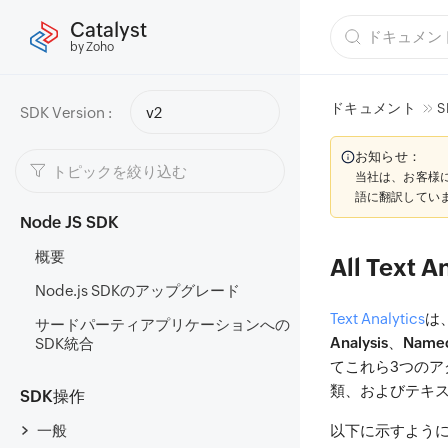
Catalyst
by Zoho
ドキュメント
S
SDK Version :
v2
お知らせ：
当社は、お客様
語に翻訳してい
Node JS SDK
概要
All Text A
Node.js SDKのアップグレード
Text Analytics
は
サードパーティアプリケーションへの
Analysis
、
Named
SDK統合
てこれら3つの
類、およびテキ
SDK操作
一般
以下に示すように