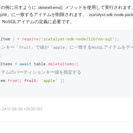
下の例に示すように
メソッドを使用して実行されます
deleteItems()
pple」に一致するアイテムが削除されます。
zcatalyst-sdk-node pac
、NoSQLアイテムの定義に必要です。
LItem 
}
=
require
(
'zcatalyst-sdk-node/lib/no-sql'
)
;
ンキー「fruit」で値が「apple」に一致するNoSQLアイテムをテ
る
dItems 
=
await
 table
.
deleteItems
(
{
イテムのパーティションキー値を指定する
tem
.
from
(
{
fruit
:
'apple'
}
)
4 17:38:39 +0530 IST