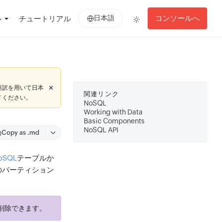
日本語
コンソールへ
ル
チュートリアル
翻訳を用いて日本
関連リンク
てください。
NoSQL
Working with Data
Basic Components
NoSQL API
Copy as .md
oSQL
テーブルか
のパーティション
括削除できます。