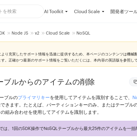
AI Toolkit
開発者ツー
Cloud Scale
DK
Node JS
v2
Cloud Scale
NoSQL
により充実したサポート情報を迅速に提供するため、本ページのコンテンツは機械
ます。正確かつ最新のサポート情報をご覧いただくには、本内容の英語版を参照し
テーブルからのアイテムの削除
、テーブルの
プライマリキー
を使用してアイテムを識別することで、
N
除できます。たとえば、パーティションキーのみ、またはテーブル
ーの組み合わせを使用してアイテムを識別します。
ystでは、1回のSDK操作でNoSQLテーブルから最大25件のアイテムを一