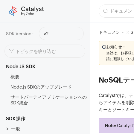
Catalyst
by Zoho
ドキュメント
S
SDK Version :
v2
お知らせ：
当社は、お客様
語に翻訳してい
Node JS SDK
概要
NoSQL
Node.js SDKのアップグレード
Catalystでは
サードパーティアプリケーションへの
らアイテムを削
SDK統合
キーとソートキ
SDK操作
Note:
Catal
一般