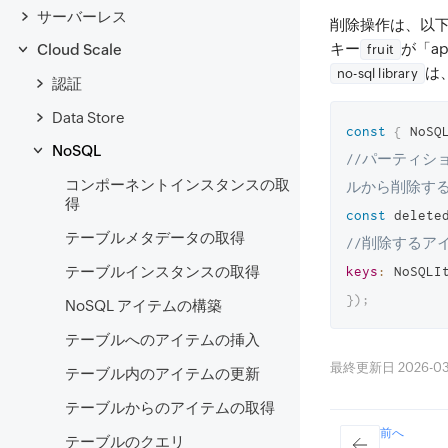
サーバーレス
削除操作は、以
キー
が「a
Cloud Scale
fruit
は
no-sql library
認証
Data Store
const
{
 NoSQ
NoSQL
//パーティショ
コンポーネントインスタンスの取
ルから削除す
得
const
 delete
テーブルメタデータの取得
//削除するア
テーブルインスタンスの取得
keys
:
 NoSQLI
}
)
;
NoSQL アイテムの構築
テーブルへのアイテムの挿入
最終更新日 2026-03-2
テーブル内のアイテムの更新
テーブルからのアイテムの取得
前へ
テーブルのクエリ