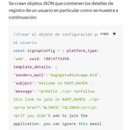
Se crean objetos JSON que contienen los detalles de
registro de un usuario en particular como se muestra a
continuación:
copy
//Crear el objeto de configuración para 
el usuario 
const
 signupConfig 
=
{
platform_type
:
'web'
,
zaid
:
10014774358
,
template_details
:
{
'senders_mail'
:
'dogogetu@tutuapp.bid'
,
'subject'
:
'Welcome to %APP_NAME% '
,
'message'
:
'<p>Hello ,</p> <p>Follow 
this link to join in %APP_NAME% .</p> 
<p><a href=\'%LINK%\'>%LINK%</a></p> 
<p>If you didn'
t ask to join the 
application
,
 you can ignore 
this
 email
.