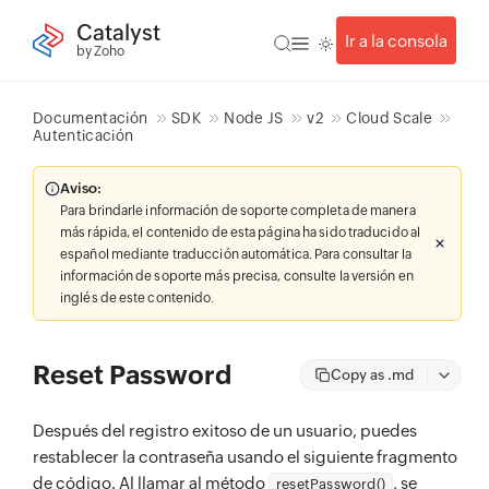
Catalyst
Ir a la consola
by Zoho
Documentación
SDK
Node JS
v2
Cloud Scale
Autenticación
Aviso:
Para brindarle información de soporte completa de manera
más rápida, el contenido de esta página ha sido traducido al
español mediante traducción automática. Para consultar la
información de soporte más precisa, consulte la versión en
inglés de este contenido.
Reset Password
Copy as .md
Después del registro exitoso de un usuario, puedes
restablecer la contraseña usando el siguiente fragmento
de código. Al llamar al método
, se
resetPassword()