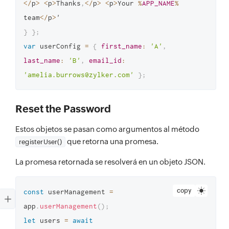
<
/
p
>
<
p
>
Thanks
,
<
/
p
>
<
p
>
Your 
%
APP_NAME
%
team
<
/
p
>
}
}
;
var
 userConfig 
=
{
first_name
:
'A'
,
last_name
:
'B'
,
email_id
:
'amelia.burrows@zylker.com'
}
;
Reset the Password
Estos objetos se pasan como argumentos al método
que retorna una promesa.
registerUser()
La promesa retornada se resolverá en un objeto JSON.
copy
const
 userManagement 
=
app
.
userManagement
(
)
;
let
 users 
=
await