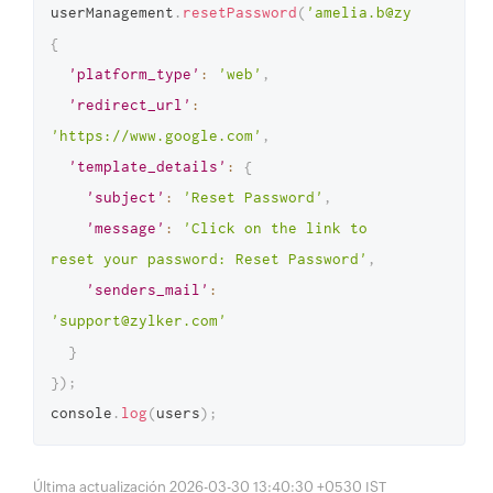
userManagement
.
resetPassword
(
'amelia.b@zylker.com'
{
'platform_type'
:
'web'
,
'redirect_url'
:
'https://www.google.com'
,
'template_details'
:
{
'subject'
:
'Reset Password'
,
'message'
:
'Click on the link to 
reset your password: Reset Password'
,
'senders_mail'
:
'support@zylker.com'
}
}
)
;
console
.
log
(
users
)
;
Última actualización 2026-03-30 13:40:30 +0530 IST