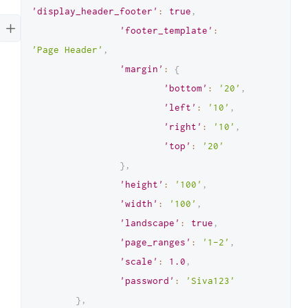
'device'
:
'Blackberry 
'display_header_footer'
:
true
,
PlayBook'
'footer_template'
:
}
,
'Page Header'
,
'navigation_options'
:
{
'margin'
:
{
'timeout'
:
30000
,
'bottom'
:
'20'
,
'wait_until'
:
'left'
:
'10'
,
'domcontentloaded'
'right'
:
'10'
,
}
'top'
:
'20'
}
)
;
}
,
console
.
log
(
'result::'
,
 result
)
;
'height'
:
'100'
,
'width'
:
'100'
,
'landscape'
:
true
,
'page_ranges'
:
'1-2'
,
'scale'
:
1.0
,
'password'
:
'Siva123'
}
,