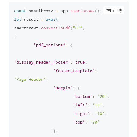
'device'
:
'Blackberry PlayBook'
copy
const
 smartbrowz 
=
 app
.
smartbrowz
(
)
;
}
,
let
 result 
=
await
'navigation_options'
:
{
smartbrowz
.
convertToPdf
(
"HI"
,
'timeout'
:
30000
,
{
'wait_until'
:
'domcontentloaded'
"pdf_options"
:
{
"output_options"
:
{
"output_type"
:
"pdf"
'display_header_footer'
:
true
,
}
,
'footer_template'
:
"template_data"
:
{
}
'Page Header'
,
}
)
;
'margin'
:
{
console
.
log
(
'result::'
,
 result
)
;
'bottom'
:
'20'
,
'left'
:
'10'
,
'right'
:
'10'
,
'top'
:
'20'
}
,