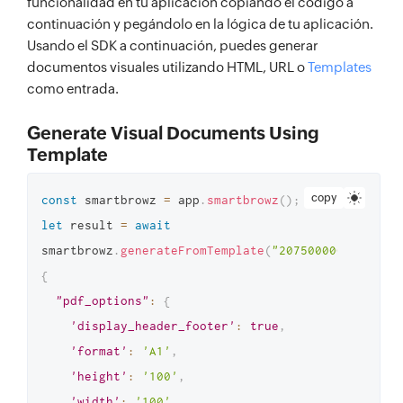
funcionalidad en tu aplicación copiando el código a
continuación y pegándolo en la lógica de tu aplicación.
Usando el SDK a continuación, puedes generar
documentos visuales utilizando HTML, URL o
Templates
como entrada.
Generate Visual Documents Using
Template
copy
const
 smartbrowz 
=
 app
.
smartbrowz
(
)
;
let
 result 
=
await
smartbrowz
.
generateFromTemplate
(
"2075000000021001"
{
"pdf_options"
:
{
'display_header_footer'
:
true
,
'format'
:
'A1'
,
'height'
:
'100'
,
'width'
:
'100'
,