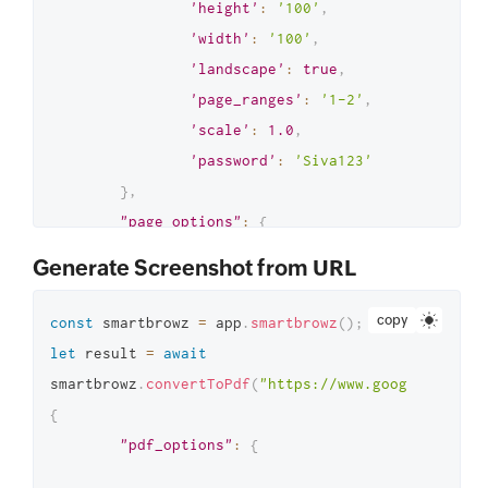
'height'
:
'100'
,
'width'
:
'100'
,
'landscape'
:
true
,
'page_ranges'
:
'1-2'
,
'scale'
:
1.0
,
'password'
:
'Siva123'
}
,
"page_options"
:
{
'css'
:
{
'content'
:
Generate Screenshot from URL
'body { font-size: 12px; }'
}
,
'javascript_enabled'
:
copy
const
 smartbrowz 
=
 app
.
smartbrowz
(
)
;
true
,
let
 result 
=
await
'viewport'
:
{
smartbrowz
.
convertToPdf
(
"https://www.google.com"
,
'height'
:
800
,
{
'width'
:
600
"pdf_options"
:
{
}
,