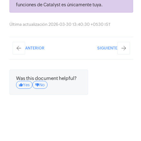
funciones de Catalyst es únicamente tuya.
}
}
)
;
console
.
log
(
'result::'
,
 result
)
;
Última actualización 2026-03-30 13:40:30 +0530 IST
ANTERIOR
SIGUIENTE
Was this document helpful?
Yes
No