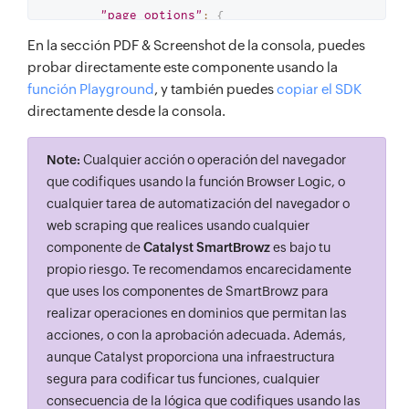
"page_options"
:
{
'css'
:
{
'content'
:
En la sección PDF & Screenshot de la consola, puedes
'body { font-size: 12px; }'
}
,
probar directamente este componente usando la
función Playground
, y también puedes
copiar el SDK
'javascript_enabled'
:
directamente desde la consola.
true
,
'viewport'
:
{
Note:
Cualquier acción o operación del navegador
'height'
:
800
,
que codifiques usando la función Browser Logic, o
'width'
:
600
cualquier tarea de automatización del navegador o
}
,
web scraping que realices usando cualquier
'device'
:
'Blackberry 
componente de
Catalyst SmartBrowz
es bajo tu
propio riesgo. Te recomendamos encarecidamente
PlayBook'
que uses los componentes de SmartBrowz para
}
,
realizar operaciones en dominios que permitan las
'navigation_options'
:
{
acciones, o con la aprobación adecuada. Además,
'timeout'
:
30000
,
aunque Catalyst proporciona una infraestructura
'wait_until'
:
segura para codificar tus funciones, cualquier
'domcontentloaded'
consecuencia de la lógica que codifiques usando las