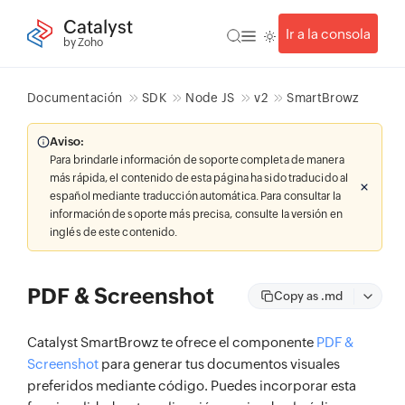
Catalyst
Ir a la consola
by Zoho
Documentación
SDK
Node JS
v2
SmartBrowz
Aviso:
Para brindarle información de soporte completa de manera
más rápida, el contenido de esta página ha sido traducido al
español mediante traducción automática. Para consultar la
información de soporte más precisa, consulte la versión en
inglés de este contenido.
PDF & Screenshot
Copy as .md
Catalyst SmartBrowz te ofrece el componente
PDF &
Screenshot
para generar tus documentos visuales
preferidos mediante código. Puedes incorporar esta