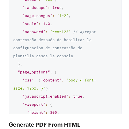
'landscape'
:
true
,
'page_ranges'
:
'1-2'
,
'scale'
:
1.0
,
'password'
:
'****123'
// Agregar 
contraseña después de habilitar la 
configuración de contraseña de 
plantilla desde la consola
}
,
"page_options"
:
{
'css'
:
{
'content'
:
'body { font-
size: 12px; }'
}
,
'javascript_enabled'
:
true
,
'viewport'
:
{
'height'
:
800
,
'width'
:
600
Generate PDF From HTML
}
,