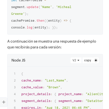
let
 cachePromise 
=
segment
.
update
(
'Name'
,
'Micheal 
Greene'
)
;
cachePromise
.
then
(
(
entity
)
=>
{
console
.
log
(
entity
)
;
}
)
;
A continuación se muestra una respuesta de ejemplo
que recibirás para cada versión:
Node JS
V2
copy
{
cache_name
:
"Last_Name"
,
cache_value
:
"Brown"
,
project_details
:
{
project_name
:
"AlienCity"
,
segment_details
:
{
segment_name
:
"DataStore"
,
expires_in
:
"Aug 18, 2021 06:46 PM"
,