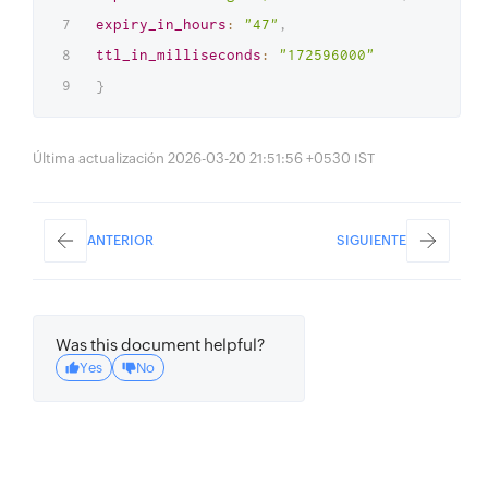
expiry_in_hours
:
"47"
,
ttl_in_milliseconds
:
"172596000"
}
Última actualización 2026-03-20 21:51:56 +0530 IST
ANTERIOR
SIGUIENTE
Was this document helpful?
Yes
No