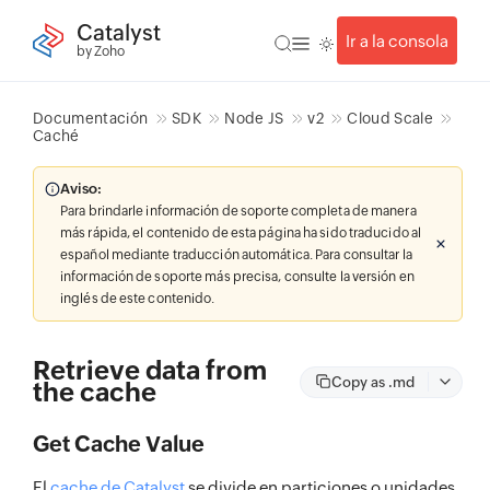
Catalyst
Ir a la consola
by Zoho
Documentación
SDK
Node JS
v2
Cloud Scale
Caché
Aviso:
Para brindarle información de soporte completa de manera
más rápida, el contenido de esta página ha sido traducido al
español mediante traducción automática. Para consultar la
información de soporte más precisa, consulte la versión en
inglés de este contenido.
Retrieve data from
Copy as .md
the cache
Get Cache Value
El
cache de Catalyst
se divide en particiones o unidades