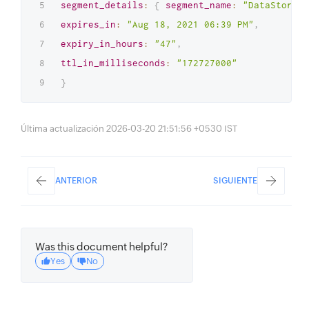
segment_details
:
{
segment_name
:
"DataStore"
,
expires_in
:
"Aug 18, 2021 06:39 PM"
,
expiry_in_hours
:
"47"
,
ttl_in_milliseconds
:
"172727000"
}
Última actualización 2026-03-20 21:51:56 +0530 IST
ANTERIOR
SIGUIENTE
Was this document helpful?
Yes
No