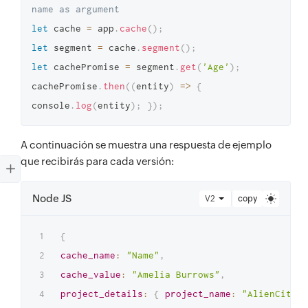
name as argument 
let
 cache 
=
 app
.
cache
(
)
;
let
 segment 
=
 cache
.
segment
(
)
;
let
 cachePromise 
=
 segment
.
get
(
'Age'
)
;
cachePromise
.
then
(
(
entity
)
=>
{
console
.
log
(
entity
)
;
}
)
;
A continuación se muestra una respuesta de ejemplo
que recibirás para cada versión:
Node JS
V2
copy
{
cache_name
:
"Name"
,
cache_value
:
"Amelia Burrows"
,
project_details
:
{
project_name
:
"AlienCity"
,