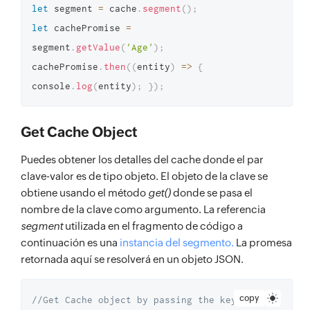
let
 segment 
=
 cache
.
segment
(
)
;
let
 cachePromise 
=
segment
.
getValue
(
'Age'
)
;
cachePromise
.
then
(
(
entity
)
=>
{
console
.
log
(
entity
)
;
}
)
;
Get Cache Object
Puedes obtener los detalles del cache donde el par
clave-valor es de tipo objeto. El objeto de la clave se
obtiene usando el método
get()
donde se pasa el
nombre de la clave como argumento. La referencia
segment
utilizada en el fragmento de código a
continuación es una
instancia del segmento.
La promesa
retornada aquí se resolverá en un objeto JSON.
copy
//Get Cache object by passing the key 