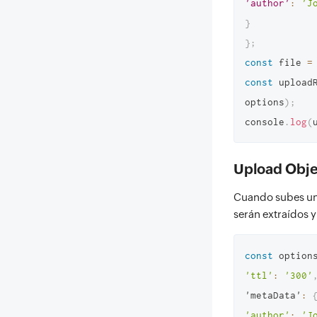
'author'
:
'J
}
}
;
const
 file 
=
const
 upload
options
)
;
console
.
log
(
Upload Obje
Cuando subes un 
serán extraídos y
const
 option
'ttl'
:
'300'
'metaData'
:
'author'
:
'J