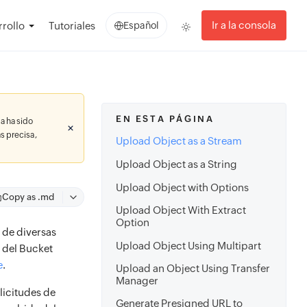
Ir a la consola
rollo
Tutoriales
Español
EN ESTA PÁGINA
a ha sido
s precisa,
Upload Object as a Stream
Upload Object as a String
Upload Object with Options
Copy as .md
Upload Object With Extract
Option
de diversas
Upload Object Using Multipart
a del Bucket
e
.
Upload an Object Using Transfer
Manager
olicitudes de
Generate Presigned URL to