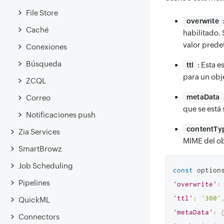
File Store
overwrite
Caché
habilitado. 
valor prede
Conexiones
Búsqueda
: Esta 
ttl
para un obje
ZCQL
metaData
Correo
que se está
Notificaciones push
contentTy
Zia Services
MIME del ob
SmartBrowz
Job Scheduling
const
 option
Pipelines
'overwrite'
:
'ttl'
:
'300'
QuickML
'metaData'
:
Connectors