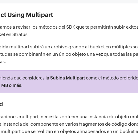
ct Using Multipart
vamos a revisar los métodos del SDK que te permitirán subir exit
et en Stratus.
bida multipart subirá un archivo grande al bucket en múltiples so
citudes se combinarán en un único objeto una vez que todas las pa
as.
ienda que consideres la
Subida Multipart
como el método preferido
 MB o más
.
ad
raciones multipart, necesitas obtener una instancia de objeto mul
ta instancia del componente en varios fragmentos de código do
multipart que se realizan en objetos almacenados en un bucket e