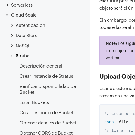
escritura para el
Serverless
objeto será el ú
Cloud Scale
Sin embargo, con
Autenticación
todas ellas se a
Data Store
Note:
Los sigu
NoSQL
o un objeto: c
Stratus
vertical.
Descripción general
Upload Obje
Crear instancia de Stratus
Verificar disponibilidad de
Usando este méto
Bucket
stream en una va
Listar Buckets
Crear instancia de Bucket
// crear un 
const
 file 
=
Obtener detalles de Bucket
// llamar al
Obtener CORS de Bucket