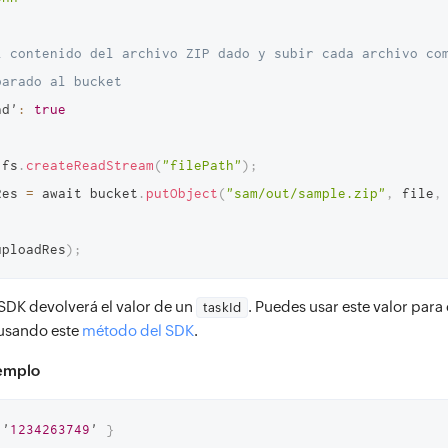
l contenido del archivo ZIP dado y subir cada archivo com
parado al bucket
ad'
:
true
 fs
.
createReadStream
(
"filePath"
)
;
Res 
=
 await bucket
.
putObject
(
"sam/out/sample.zip"
,
 file
,
uploadRes
)
;
SDK devolverá el valor de un
. Puedes usar este valor para
taskId
 usando este
método del SDK
.
jemplo
 '
1234263749
' 
}