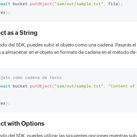
await
 bucket
.
putObject
(
"sam/out/sample.txt"
,
 file
)
;
res
)
;
t as a String
do del SDK, puedes subir el objeto como una cadena. Pasarás e
os a almacenar en el objeto en formato de cadena en el método de
bjeto como cadena de texto
await
 bucket
.
putObject
(
"sam/out/sample.txt"
,
"Content of 
res
)
;
ct with Options
do del SDK, puedes utilizar las siguientes opciones mientras sub