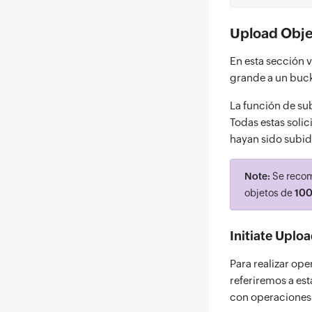
Upload Obje
En esta sección 
grande a un buck
La función de su
Todas estas soli
hayan sido subid
Note:
Se recom
objetos de
100
Initiate Uplo
Para realizar ope
referiremos a es
con operaciones 