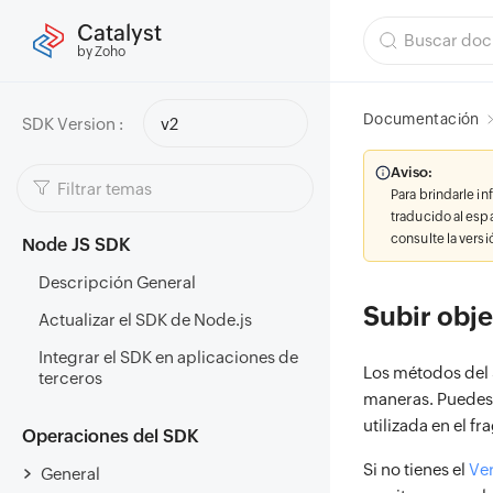
Catalyst
by Zoho
Documentación
SDK Version :
v2
Aviso:
Para brindarle i
traducido al esp
consulte la vers
Node JS SDK
Descripción General
Subir obj
Actualizar el SDK de Node.js
Integrar el SDK en aplicaciones de
Los métodos del 
terceros
maneras. Puedes
utilizada en el 
Operaciones del SDK
Si no tienes el
Ve
General