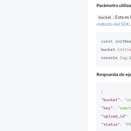
Parámetro utiliz
: Esta e
bucket
método del SDK
.
const
 initRe
bucket
.
initi
console
.
log
(
Respuesta de e
{
"bucket"
:
"z
"key"
:
"sam/
"upload_id"
:
"status"
:
"P