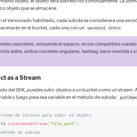
 mismo objeto, el objeto será sobrescrito continuamente. La últim
nico objeto que se almacene.
 el Versionado habilitado, cada subida se considerará una versió
lmacenarán en el bucket, cada una con un
único.
versionId
ientes caracteres, incluyendo el espacio, no son compatibles cuando 
omilla doble, ambos corchetes angulares, hashtag, barra invertida y 
ct as a Stream
do del SDK, puedes subir objetos a un bucket como un stream. 
riable y luego pasa esa variable en el método de subida;
putObjec
stream de lectura para subir el objeto
 fs
.
createReadStream
(
"file_path"
)
;
 método de subida