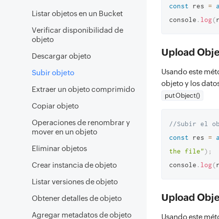
const
 res 
=
Listar objetos en un Bucket
console
.
log
(
Verificar disponibilidad de
objeto
Upload Objec
Descargar objeto
Usando este méto
Subir objeto
objeto y los dat
Extraer un objeto comprimido
putObject()
Copiar objeto
Operaciones de renombrar y
//Subir el o
mover en un objeto
const
 res 
=
Eliminar objetos
the file"
)
;
Crear instancia de objeto
console
.
log
(
Listar versiones de objeto
Upload Obje
Obtener detalles de objeto
Agregar metadatos de objeto
Usando este méto