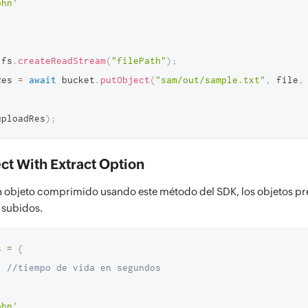
ohn'
 fs
.
createReadStream
(
"filePath"
)
;
Res 
=
await
 bucket
.
putObject
(
"sam/out/sample.txt"
,
 file
,
uploadRes
)
;
ct With Extract Option
objeto comprimido usando este método del SDK, los objetos pres
 subidos.
s 
=
{
,
//tiempo de vida en segundos
{
ohn'