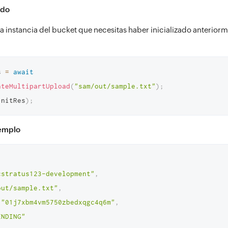
ado
s la instancia del bucket que necesitas haber inicializado anterio
s 
=
await
ateMultipartUpload
(
"sam/out/sample.txt"
)
;
initRes
)
;
jemplo
cstratus123-development"
,
out/sample.txt"
,
"01j7xbm4vm5750zbedxqgc4q6m"
,
ENDING"