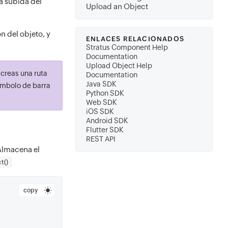
a subida del
Upload an Object
n del objeto, y
ENLACES RELACIONADOS
Stratus Component Help
Documentation
Upload Object Help
creas una ruta
Documentation
Java SDK
símbolo de barra
Python SDK
Web SDK
iOS SDK
Android SDK
Flutter SDK
REST API
Almacena el
t()
copy