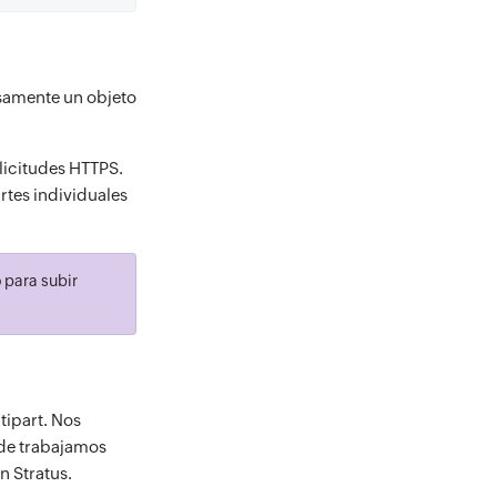
osamente un objeto
licitudes HTTPS.
rtes individuales
 para subir
tipart. Nos
nde trabajamos
n Stratus.