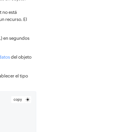
t no está
un recurso. El
L) en segundos
datos
del objeto
blecer el tipo
copy