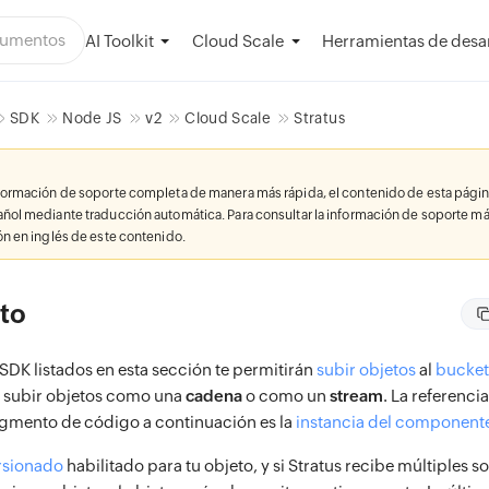
AI Toolkit
Herramientas de desar
Cloud Scale
SDK
Node JS
v2
Cloud Scale
Stratus
nformación de soporte completa de manera más rápida, el contenido de esta págin
añol mediante traducción automática. Para consultar la información de soporte má
ión en inglés de este contenido.
eto
SDK listados en esta sección te permitirán
subir objetos
al
bucket
 subir objetos como una
cadena
o como un
stream
. La referenci
fragmento de código a continuación es la
instancia del component
rsionado
habilitado para tu objeto, y si Stratus recibe múltiples s