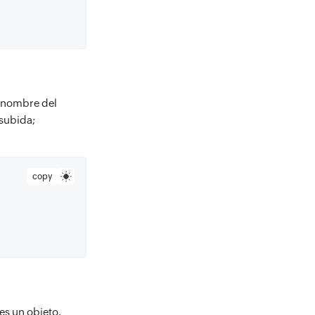
l nombre del
 subida;
copy
es un objeto.