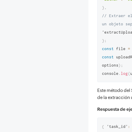
}
,
// Extraer e
un objeto se
'extractUplo
}
;
const
 file 
=
const
 upload
options
)
;
console
.
log
(
Este método del 
de la extracción
Respuesta de e
{
 'task_id'
: