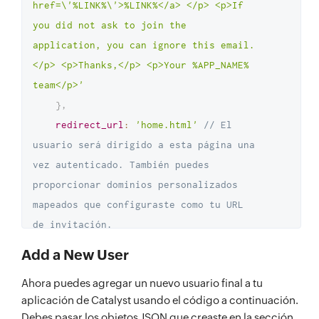
href=\'%LINK%\'>%LINK%</a> </p> <p>If 
you did not ask to join the 
application, you can ignore this email.
</p> <p>Thanks,</p> <p>Your %APP_NAME% 
team</p>'
}
,
redirect_url
:
'home.html'
// El 
usuario será dirigido a esta página una 
vez autenticado. También puedes 
proporcionar dominios personalizados 
mapeados que configuraste como tu URL 
de invitación.
}
;
Add a New User
var
 userConfig 
=
{
Ahora puedes agregar un nuevo usuario final a tu
first_name
:
'Dannie'
,
aplicación de Catalyst usando el código a continuación.
last_name
:
'Boyle'
,
Debes pasar los objetos JSON que creaste en la sección