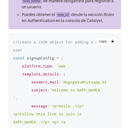
de manera obligatoria para registrar a
first_name
un usuario.
Puedes obtener el
desde la sección
Roles
role_id
en
Authentication
en la consola de Catalyst.
copy
//Create a JSON object for adding a new 
user 
const
 signupConfig 
=
{
platform_type
:
'web'
,
template_details
:
{
senders_mail
:
'dogogetu@tutuapp.bid'
,
subject
:
'Welcome to %APP_NAME% 
'
,
message
:
'<p>Hello ,</p> 
<p>Follow this link to join in 
%APP_NAME% .</p> <p> <a 