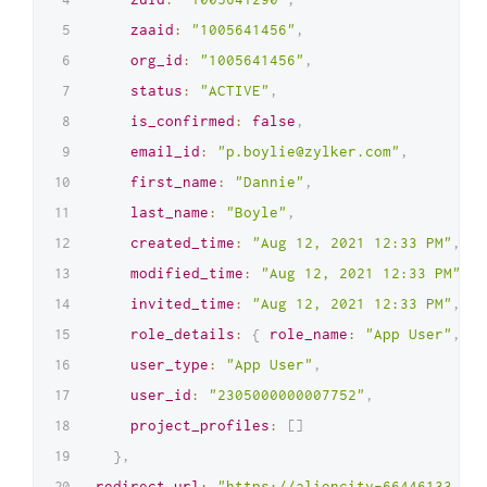
zaaid
:
"1005641456"
,
org_id
:
"1005641456"
,
status
:
"ACTIVE"
,
is_confirmed
:
false
,
email_id
:
"p.boylie@zylker.com"
,
first_name
:
"Dannie"
,
last_name
:
"Boyle"
,
created_time
:
"Aug 12, 2021 12:33 PM"
,
modified_time
:
"Aug 12, 2021 12:33 PM"
,
invited_time
:
"Aug 12, 2021 12:33 PM"
,
role_details
:
{
role_name
:
"App User"
,
ro
user_type
:
"App User"
,
user_id
:
"2305000000007752"
,
project_profiles
:
[
]
}
,
redirect_url
:
"https://aliencity-66446133.dev