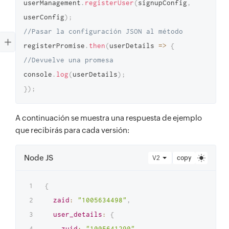
userManagement
.
registerUser
(
signupConfig
,
userConfig
)
;
//Pasar la configuración JSON al método 
registerPromise
.
then
(
userDetails
=>
{
//Devuelve una promesa
console
.
log
(
userDetails
)
;
}
)
;
A continuación se muestra una respuesta de ejemplo
que recibirás para cada versión:
Node JS
V2
copy
{
zaid
:
"1005634498"
,
user_details
:
{
zuid
:
"1005641290"
,