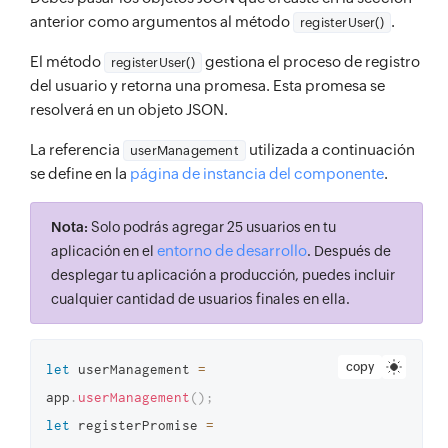
email_id
:
'p.boyle@zylker.com'
,
anterior como argumentos al método
.
registerUser()
role_id
:
'3376000000159024'
El método
gestiona el proceso de registro
}
;
registerUser()
del usuario y retorna una promesa. Esta promesa se
resolverá en un objeto JSON.
La referencia
utilizada a continuación
userManagement
se define en la
página de instancia del componente
.
Nota:
Solo podrás agregar 25 usuarios en tu
entorno de desarrollo
aplicación en el
. Después de
desplegar tu aplicación a producción, puedes incluir
cualquier cantidad de usuarios finales en ella.
copy
let
 userManagement 
=
app
.
userManagement
(
)
;
let
 registerPromise 
=