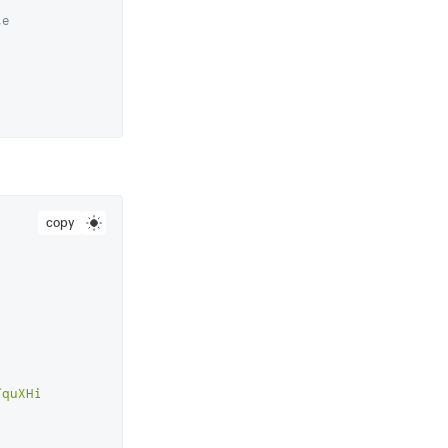
e 
copy
fquXHi2afDanLH6MbyJo6"
,