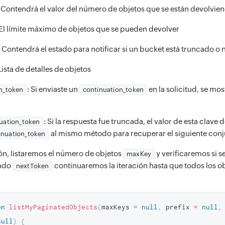
: Contendrá el valor del número de objetos que se están devolvie
 El límite máximo de objetos que se pueden devolver
: Contendrá el estado para notificar si un bucket está truncado o 
 Lista de detalles de objetos
: Si enviaste un
en la solicitud, se mos
n_token
continuation_token
: Si la respuesta fue truncada, el valor de esta clave
uation_token
al mismo método para recuperar el siguiente conj
inuation_token
ón, listaremos el número de objetos
y verificaremos si s
maxKey
ando
continuaremos la iteración hasta que todos los o
nextToken
on
listMyPaginatedObjects
(
maxKeys 
=
null
,
 prefix 
=
null
,
null
)
{