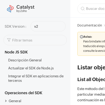
Catalyst
by Zoho
Documentación
SDK Version :
v2
Aviso:
Para brindarle i
traducido al esp
consulte la vers
Node JS SDK
Descripción General
Listar obj
Actualizar el SDK de Node.js
Integrar el SDK en aplicaciones de
List all Obj
terceros
Este método del S
Operaciones del SDK
particular media
continuación es 
General