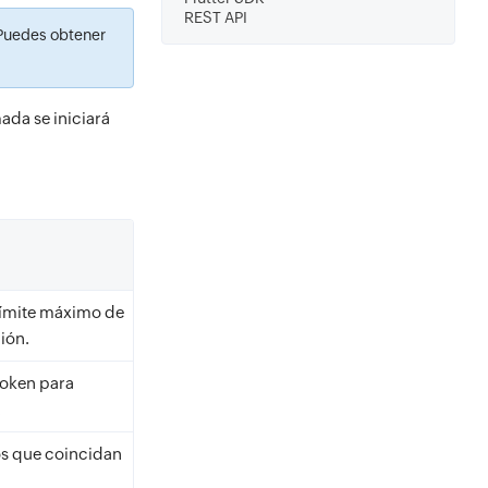
REST API
 Puedes obtener
ada se iniciará
 límite máximo de
ión.
token para
.
tos que coincidan