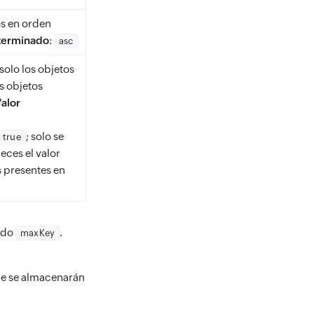
tos en orden
terminado
:
asc
r solo los objetos
os objetos
alor
; solo se
true
leces el valor
os presentes en
ando
.
maxKey
ue se almacenarán