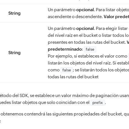
Un parámetro
opcional
. Para listar obje
String
ascendente o descendente.
Valor prede
Un parámetro
opcional
. Para elegir lista
del nivel raíz en el bucket o listar todos l
presentes en todas las rutas del bucket.
V
predeterminado
:
false
String
Por ejemplo, si estableces el valor como
listarán los objetos del nivel raíz. Si estab
como
; se listarán todos los objet
false
todas las rutas del bucket
método del SDK, se establece un valor máximo de paginación us
uedes listar objetos que solo coincidan con el
.
prefix
 obtenemos contendrá las siguientes propiedades del bucket, q
: