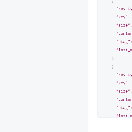
{
"key_t
"key"
:
"size"
"conte
"etag"
"last_
}
,
{
"key_t
"key"
:
"size"
"conte
"etag"
"last_
}
,