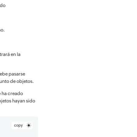
ndo
no.
trará en la
 debe pasarse
unto de objetos.
e ha creado
bjetos hayan sido
copy