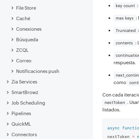
key count
File Store
:
Caché
max keys
Conexiones
Truncated
Búsqueda
:
contents
ZCQL
continuatio
Correo
respuesta.
Notificaciones push
next_contin
Zia Services
como
cont
SmartBrowz
Con cada iteraci
. Us
Job Scheduling
nextToken
listados.
Pipelines
QuickML
async
functi
Connectors
nextToken 
=