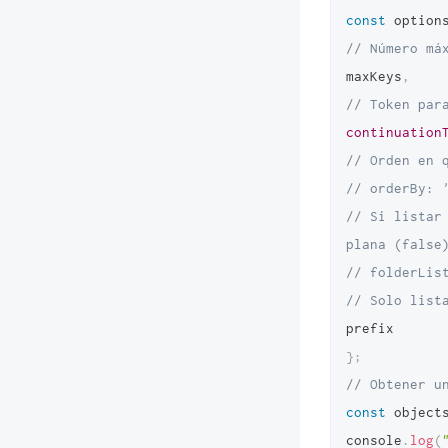
const
 option
// Número má
maxKeys
,
// Token par
continuation
// Orden en 
// orderBy: 
// Si listar
plana (false
// folderLis
// Solo list
}
;
// Obtener u
const
 object
console
.
log
(