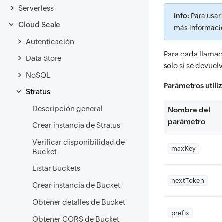
Serverless
Info:
Para usar
Cloud Scale
más informació
Autenticación
Para cada llamada
Data Store
solo si se devuel
NoSQL
Parámetros utili
Stratus
Descripción general
Nombre del
parámetro
Crear instancia de Stratus
Verificar disponibilidad de
maxKey
Bucket
Listar Buckets
nextToken
Crear instancia de Bucket
Obtener detalles de Bucket
prefix
Obtener CORS de Bucket