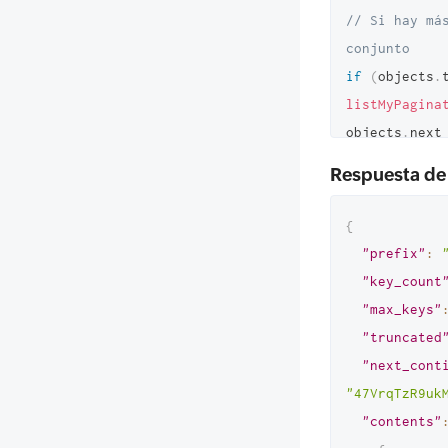
// Si hay má
conjunto
if
(
objects
.
listMyPagina
objects
.
next
}
Respuesta de
}
// Llamada i
{
página y pre
"prefix"
:
await
listMy
"key_count
"max_keys"
"truncated
"next_cont
"47VrqTzR9uk
"contents"