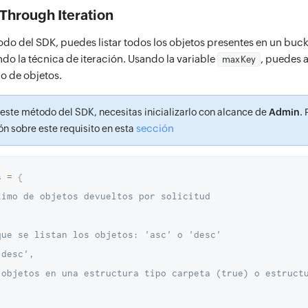
 Through Iteration
ype"
:
"file"
,
"samplvbse1.json"
,
do del SDK, puedes listar todos los objetos presentes en un buck
do la técnica de iteración. Usando la variable
:
"8"
,
, puedes 
maxKey
o de objetos.
nt_type"
:
"application/json"
,
:
"499e7dbaee453352a9c17407a676dbda"
,
 este método del SDK, necesitas inicializarlo con alcance de
Admin
.
modified"
:
"May 13, 2024 10:05 AM"
sección
n sobre este requisito en esta
ype"
:
"file"
,
s 
=
{
"samplse1.json"
,
ximo de objetos devueltos por solicitud
:
"8"
,
nt_type"
:
"application/json"
,
que se listan los objetos: 'asc' o 'desc'
:
"499e7dbaee453352a9c17407a676dbda"
,
'desc',
modified"
:
"May 13, 2024 09:20 AM"
 objetos en una estructura tipo carpeta (true) o estructu
)