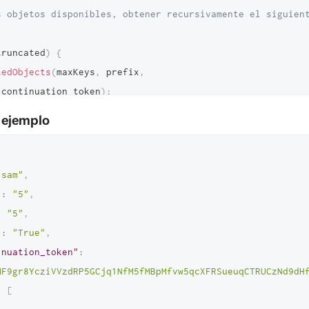
s objetos disponibles, obtener recursivamente el siguient
truncated
)
{
tedObjects
(
maxKeys
,
 prefix
,
_continuation_token
)
;
 ejemplo
nicial para listar objetos con un máximo de 2 claves por 
fijo "sam"
"sam"
,
PaginatedObjects
(
5
,
"sam"
)
;
"
:
"5"
,
:
"5"
,
"
:
"True"
,
inuation_token"
:
MF9gr8YcziVVzdRP5GCjq1NfM5fMBpMfvw5qcXFRSueuqCTRUCzNd9dH
:
[