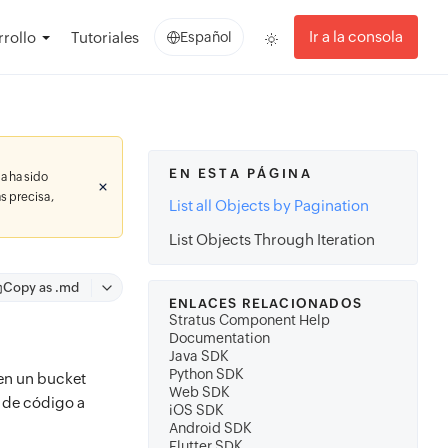
Ir a la consola
rollo
Tutoriales
Español
EN ESTA PÁGINA
a ha sido
s precisa,
List all Objects by Pagination
List Objects Through Iteration
Copy as .md
ENLACES RELACIONADOS
Stratus Component Help
Documentation
Java SDK
Python SDK
 en un bucket
Web SDK
o de código a
iOS SDK
Android SDK
Flutter SDK