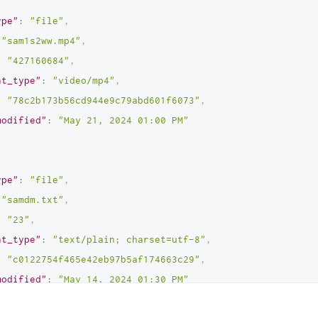
ype"
:
"file"
,
"sam1s2ww.mp4"
,
:
"427160684"
,
nt_type"
:
"video/mp4"
,
:
"78c2b173b56cd944e9c79abd601f6073"
,
modified"
:
"May 21, 2024 01:00 PM"
ype"
:
"file"
,
"samdm.txt"
,
:
"23"
,
nt_type"
:
"text/plain; charset=utf-8"
,
:
"c0122754f465e42eb97b5af174663c29"
,
modified"
:
"May 14, 2024 01:30 PM"