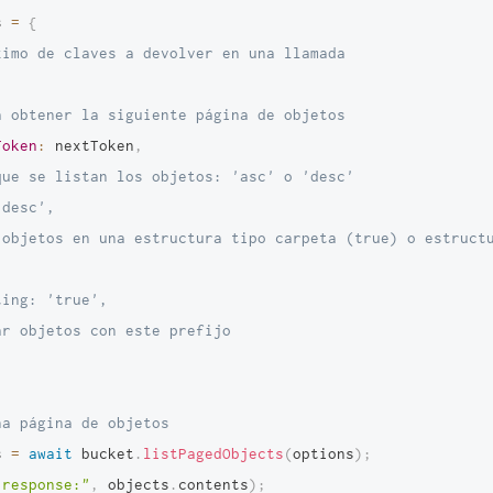
s 
=
{
ximo de claves a devolver en una llamada
a obtener la siguiente página de objetos
Token
:
 nextToken
,
que se listan los objetos: 'asc' o 'desc'
'desc',
 objetos en una estructura tipo carpeta (true) o estructu
)
ting: 'true',
ar objetos con este prefijo
na página de objetos
s 
=
await
 bucket
.
listPagedObjects
(
options
)
;
"response:"
,
 objects
.
contents
)
;