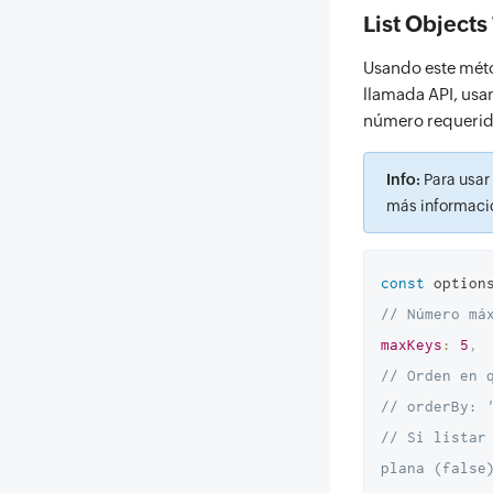
{
List Objects
"key_t
"key"
:
Usando este méto
llamada API, usan
"size"
número requerid
"conte
"etag"
Info:
Para usar
"last_
más informació
}
,
{
"key_t
const
 option
"key"
:
// Número má
"size"
maxKeys
:
5
,
"conte
// Orden en 
"etag"
// orderBy: 
"last_
// Si listar
}
,
plana (false