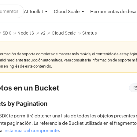
AI Toolkit
Herramientas de desar
Cloud Scale
SDK
Node JS
v2
Cloud Scale
Stratus
nformación de soporte completa de manera más rápida, el contenido de esta págin
añol mediante traducción automática. Para consultar la información de soporte má
ión en inglés de este contenido.
etos en un Bucket
ects by Pagination
DK te permitirá obtener una lista de todos los objetos presentes
nte paginación. La referencia de Bucket utilizada en el fragment
la
instancia del componente
.