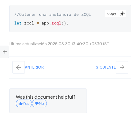
copy
//Obtener una instancia de ZCQL 
let
 zcql 
=
 app
.
zcql
(
)
;
Última actualización 2026-03-30 13:40:30 +0530 IST
ANTERIOR
SIGUIENTE
Was this document helpful?
Yes
No