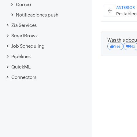
Correo
ANTERIOR
Restablec
Notificaciones push
Zia Services
SmartBrowz
Was this docu
Job Scheduling
Yes
No
Pipelines
QuickML
Connectors