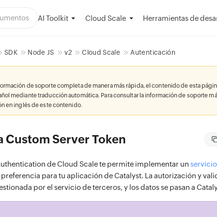
AI Toolkit
Herramientas de desar
Cloud Scale
SDK
Node JS
v2
Cloud Scale
Autenticación
nformación de soporte completa de manera más rápida, el contenido de esta págin
añol mediante traducción automática. Para consultar la información de soporte má
ión en inglés de este contenido.
a Custom Server Token
uthentication de Cloud Scale te permite implementar un
servici
 preferencia para tu aplicación de Catalyst. La autorización y val
gestionada por el servicio de terceros, y los datos se pasan a Cataly