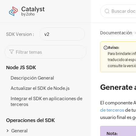
Catalyst
by Zoho
Documentación
SDK Version :
v2
Aviso:
Para brindarle i
traducido al esp
consulte la vers
Node JS SDK
Descripción General
Generate 
Actualizar el SDK de Node.js
Integrar el SDK en aplicaciones de
El componente A
terceros
de terceros
de tu
usuario final es 
Operaciones del SDK
General
Nota: