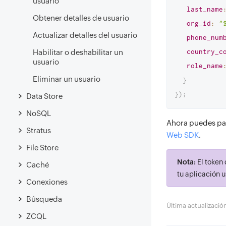
usuario
last_name
Obtener detalles de usuario
org_id
:
"
Actualizar detalles del usuario
phone_num
country_c
Habilitar o deshabilitar un
usuario
role_name
Eliminar un usuario
}
}
)
;
Data Store
NoSQL
Ahora puedes pasa
Stratus
Web SDK
.
File Store
Nota:
El token 
Caché
tu aplicación 
Conexiones
Búsqueda
Última actualizaci
ZCQL