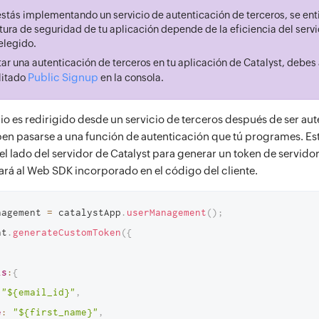
stás implementando un servicio de autenticación de terceros, se ent
tura de seguridad de tu aplicación depende de la eficiencia del servi
elegido.
tar una autenticación de terceros en tu aplicación de Catalyst, debes
Public Signup
litado
en la consola.
o es redirigido desde un servicio de terceros después de ser aut
en pasarse a una función de autenticación que tú programes. Es
 del lado del servidor de Catalyst para generar un token de servido
ará al Web SDK incorporado en el código del cliente.
nagement 
=
 catalystApp
.
userManagement
(
)
;
nt
.
generateCustomToken
(
{
,
ls
:
{
"${email_id}"
,
e
:
"${first_name}"
,