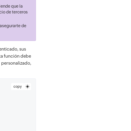
iende que la
cio de terceros
 asegurarte de
enticado, sus
ta función debe
r personalizado,
copy