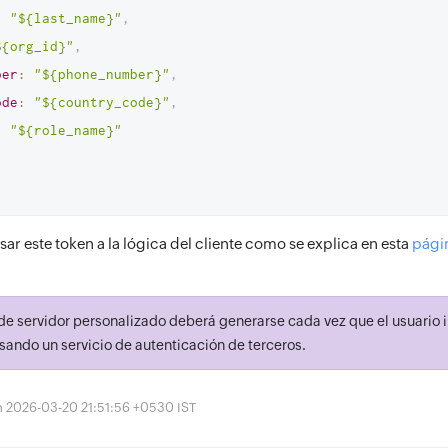
:
"${last_name}"
,
${org_id}"
,
ber
:
"${phone_number}"
,
ode
:
"${country_code}"
,
:
"${role_name}"
r este token a la lógica del cliente como se explica en esta
pági
de servidor personalizado deberá generarse cada vez que el usuario i
usando un servicio de autenticación de terceros.
ón 2026-03-20 21:51:56 +0530 IST