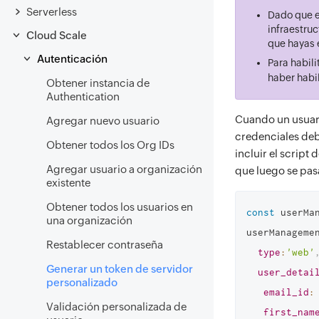
Serverless
Dado que e
infraestruc
Cloud Scale
que hayas 
Autenticación
Para habili
haber habi
Obtener instancia de
Authentication
Cuando un usuari
Agregar nuevo usuario
credenciales deb
Obtener todos los Org IDs
incluir el script
Agregar usuario a organización
que luego se pas
existente
Obtener todos los usuarios en
const
 userMa
una organización
userManageme
Restablecer contraseña
type
:
'web'
Generar un token de servidor
user_detai
personalizado
email_id
:
Validación personalizada de
first_nam