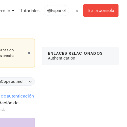
Ir a la consola
rollo
Tutoriales
Español
a ha sido
ENLACES RELACIONADOS
s precisa,
Authentication
Copy as .md
o de autenticación
idación del
st.