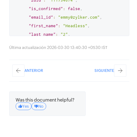
"zuid"
:
"111734674"
,
"is_confirmed"
:
false
,
"email_id"
:
"emmy@zylker.com"
,
"first_name"
:
"Headless"
,
"last_name"
:
"2"
,
"user_type"
:
"SuperAdmin"
Última actualización 2026-03-30 13:40:30 +0530 IST
}
,
"modified_by"
:
{
"zuid"
:
"111734674"
,
ANTERIOR
SIGUIENTE
"is_confirmed"
:
false
,
"email_id"
:
"emmy@zylker.com"
,
"first_name"
:
"Headless"
,
Was this document helpful?
"last_name"
:
"2"
,
Yes
No
"user_type"
:
"SuperAdmin"
}
,
"project_details"
:
{