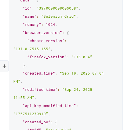
"data"
:
{
"id"
:
"3970000000006058"
,
"name"
:
"Selenium_Grid"
,
"memory"
:
1024
,
"browser_version"
:
{
"chrome_version"
:
"137.0.7515.155"
,
"firefox_version"
:
"136.0.4"
}
,
"created_time"
:
"Sep 10, 2025 07:04 
PM"
,
"modified_time"
:
"Sep 24, 2025 
11:55 AM"
,
"api_key_modified_time"
:
"1757511270919"
,
"created_by"
:
{