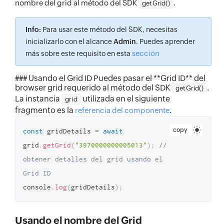
nombre del grid al método del SDK
.
getGrid()
Info:
Para usar este método del SDK, necesitas
inicializarlo con el alcance
Admin
. Puedes aprender
sección
más sobre este requisito en esta
### Usando el Grid ID Puedes pasar el **Grid ID** del
browser grid requerido al método del SDK
.
getGrid()
La instancia
utilizada en el siguiente
grid
fragmento es la
.
referencia del componente
copy
const
 gridDetails 
=
await
grid
.
getGrid
(
"3970000000005013"
)
;
// 
obtener detalles del grid usando el 
Grid ID
console
.
log
(
gridDetails
)
;
Usando el nombre del Grid