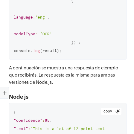
{
language
:
'eng'
,
modelType
:
'OCR'
}
)
;
console
.
log
(
result
)
;
A continuación se muestra una respuesta de ejemplo
que recibirás. La respuesta es la misma para ambas
versiones de Node.js.
Node js
copy
{
"confidence"
:
95
,
"text"
:
"This is a lot of 12 point text 