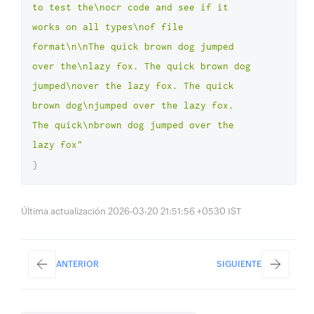
to test the\nocr code and see if it 
works on all types\nof file 
format\n\nThe quick brown dog jumped 
over the\nlazy fox. The quick brown dog 
jumped\nover the lazy fox. The quick 
brown dog\njumped over the lazy fox. 
The quick\nbrown dog jumped over the 
lazy fox"
}
Última actualización 2026-03-20 21:51:56 +0530 IST
ANTERIOR
SIGUIENTE