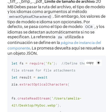
._tiff_, ._bmp_, ._pdf_
20
Límite de tamaño de archivo:
MB Debes pasar la ruta del archivo, el tipo de modelo
y los idiomas como argumentos al método
. Sin embargo, los valores de
extractOpticalCharacters()
tipo de modelo e idioma son opcionales. Por
defecto, se pasa como el tipo de modelo
, y los
OCR
idiomas se detectan automáticamente si no se
especifican. La referencia
utilizada a
zia
continuación se define en la
página de instancia del
. La promesa devuelta aquí se resuelve a
componente
un objeto JSON.
copy
let
 fs 
=
require
(
'fs'
)
;
//Define the 
file stream for file attachments 
let
 result 
=
await
zia
.
extractOpticalCharacters
(
fs
.
createReadStream
(
'/Users/amelia-
421/Desktop/MyDoc.webp'
)
,