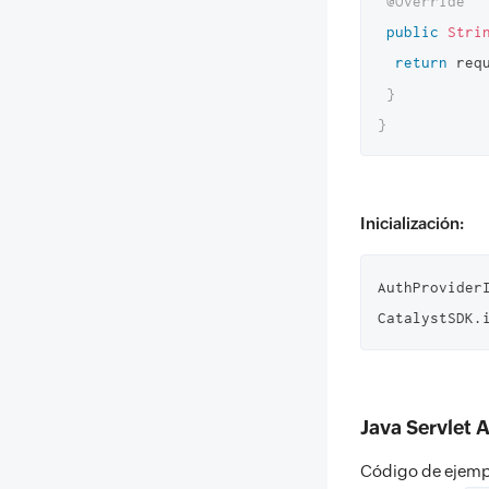
@Override
public
Stri
return
 req
}
}
Inicialización:
AuthProvider
CatalystSDK.
Java Servlet 
Código de ejempl