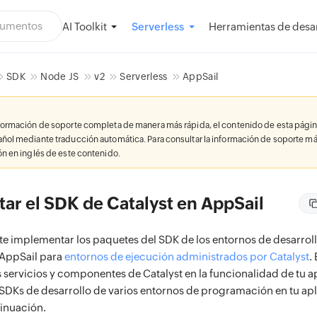
AI Toolkit
Herramientas de desar
Serverless
SDK
Node JS
v2
Serverless
AppSail
nformación de soporte completa de manera más rápida, el contenido de esta págin
añol mediante traducción automática. Para consultar la información de soporte má
ión en inglés de este contenido.
ar el SDK de Catalyst en AppSail
ite implementar los paquetes del SDK de los entornos de desarrol
 AppSail para
entornos de ejecución administrados por Catalyst
.
 servicios y componentes de Catalyst en la funcionalidad de tu a
SDKs de desarrollo de varios entornos de programación en tu ap
tinuación.