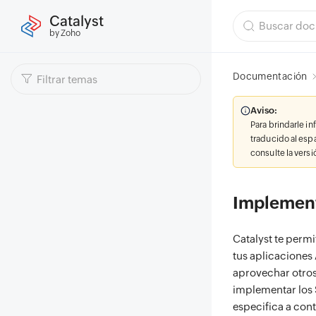
Catalyst
by Zoho
Documentación
Aviso:
Para brindarle i
traducido al esp
consulte la vers
Implement
Catalyst te perm
tus aplicaciones
aprovechar otros
implementar los 
especifica a con