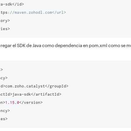
>https
:
//maven.zohodl.com</url>
ries>
regar el SDK de Java como dependencia en pom.xml como se mu
>

ion>
1.15
.
0
</version>

ies>