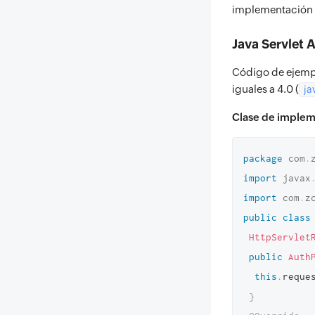
implementación
Java Servlet 
Código de ejempl
iguales a 4.0 (
ja
Clase de implem
package
com
.
import
javax
import
com
.
z
public
class
HttpServlet
public
Auth
this
.
reque
}