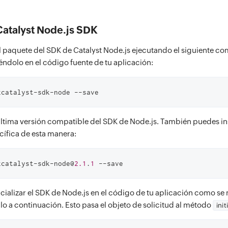
atalyst Node.js SDK
el paquete del SDK de Catalyst Node.js ejecutando el siguiente c
éndolo en el código fuente de tu aplicación:
zcatalyst-sdk-node --save
 última versión compatible del SDK de Node.js. También puedes in
ífica de esta manera:
zcatalyst-sdk-node@
2.1
.
1
 --save
cializar el SDK de Node.js en el código de tu aplicación como se 
o a continuación. Esto pasa el objeto de solicitud al método
init