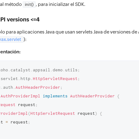
 al método
, para inicializar el SDK.
init()
API versions <=4
o para aplicaciones Java que usan servlets Java de versiones de
):
vax.servlet
entación:
zoho
.
catalyst
.
appsail
.
demo
.
utils
;
.
servlet
.
http
.
HttpServletRequest
;
c
.
auth
.
AuthHeaderProvider
;
AuthProviderImpl
implements
AuthHeaderProvider
{
Request
 request
;
ProviderImpl
(
HttpServletRequest
 request
)
{
st 
=
 request
;