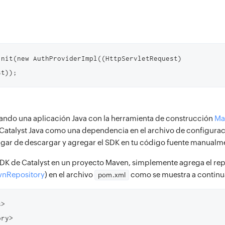
init(new AuthProviderImpl((HttpServletRequest) 
st));
llando una aplicación Java con la herramienta de construcción
Ma
e Catalyst Java como una dependencia en el archivo de configura
lugar de descargar y agregar el SDK en tu código fuente manualm
SDK de Catalyst en un proyecto Maven, simplemente agrega el rep
nRepository
) en el archivo
como se muestra a continu
pom.xml
>
