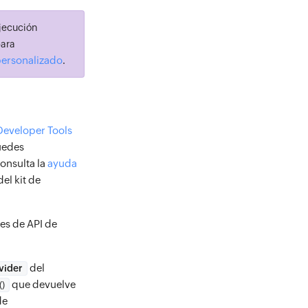
ejecución
para
personalizado
.
Developer Tools
puedes
Consulta la
ayuda
el kit de
nes de API de
del
vider
que devuelve
()
de