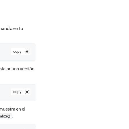
omando en tu
copy
stalar una versión
copy
muestra en el
.
ialize()