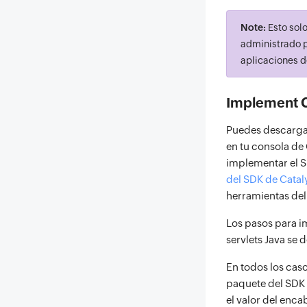
Note:
Esto solo
administrado p
aplicaciones 
Implement C
Puedes descargar
en tu consola de 
implementar el SD
del SDK de Catal
herramientas del
Los pasos para im
servlets Java se
En todos los caso
paquete del SDK 
el valor del enca