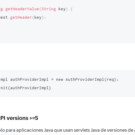
ng
getHeaderValue
(
String
 key
)
{
uest
.
getHeader
(
key
)
;
Impl authProviderImpl = new AuthProviderImpl(req);

init(authProviderImpl)
API versions >=5
o para aplicaciones Java que usan servlets Java de versiones de