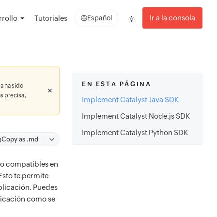
Ir a la consola
rollo
Tutoriales
Español
EN ESTA PÁGINA
a ha sido
s precisa,
Implement Catalyst Java SDK
Implement Catalyst Node.js SDK
Implement Catalyst Python SDK
Copy as .md
lo compatibles en
 Esto te permite
plicación. Puedes
licación como se