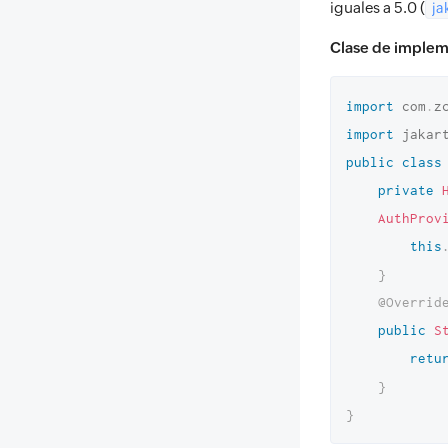
iguales a 5.0 (
ja
Clase de implem
import
com
.
z
import
jakar
public
class
private
AuthProv
this
}
@Overrid
public
S
retu
}
}