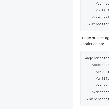
      <id>java-sdk</id>

      <url
    </repository>

  </reposito
Luego puedes ag
continuación:
<dependencies
    <dependency>

      <groupId>com.zoho.catalyst</groupId>

      <artifactId>java-sdk</artifactId>

      <vers
    </dependency>

 </dependenc