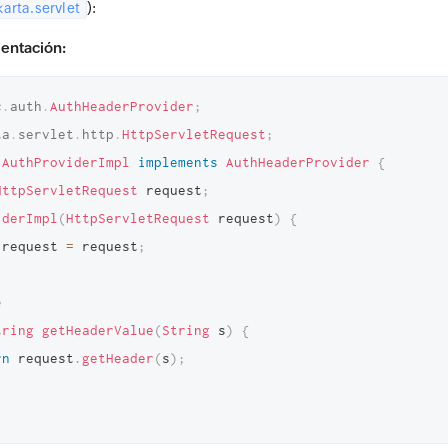
):
karta.servlet
entación:
c
.
auth
.
AuthHeaderProvider
;
ta
.
servlet
.
http
.
HttpServletRequest
;
AuthProviderImpl
implements
AuthHeaderProvider
{
HttpServletRequest
 request
;
iderImpl
(
HttpServletRequest
 request
)
{
.
request 
=
 request
;
e
tring
getHeaderValue
(
String
 s
)
{
rn
 request
.
getHeader
(
s
)
;