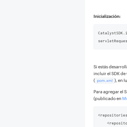
Inicialización:
CatalystSDK.
servletReque
Si estás desarro
incluir el SDK d
(
), en 
pom.xml
Para agregar el 
(publicado en
Mv
<repositories
	<repository>
