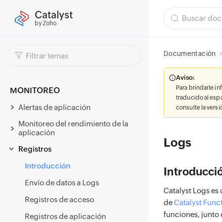
Catalyst
by Zoho
Documentación
Aviso:
Para brindarle i
MONITOREO
traducido al esp
Alertas de aplicación
consulte la vers
Monitoreo del rendimiento de la
aplicación
Logs
Registros
Introducción
Introducci
Envío de datos a Logs
Catalyst Logs es
Registros de acceso
de
Catalyst Func
funciones, junto
Registros de aplicación