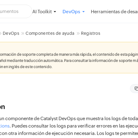
AI Toolkit
Herramientas de desar
DevOps
DevOps
Componentes de ayuda
Registros
nformación de soporte completa de manera más rápida, el contenido de esta págin
añol mediante traducción automática. Para consultar la información de soporte má
ión en inglés de este contenido.
ón
 un componente de Catalyst DevOps que muestra los logs de toda
tions
. Puedes consultar los logs para verificar errores en las ejec
 con otra información de ejecución necesaria. Los logs te permite