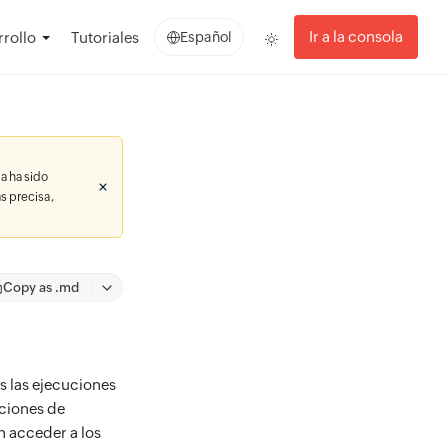
Ir a la consola
rollo
Tutoriales
Español
a ha sido
s precisa,
Copy as .md
s las ejecuciones
uciones de
n acceder a los