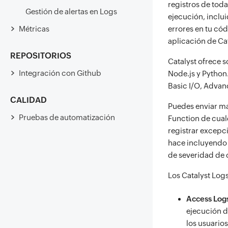
registros de tod
Gestión de alertas en Logs
ejecución, inclui
Métricas
errores en tu cód
aplicación de Cat
REPOSITORIOS
Catalyst ofrece s
Integración con Github
Node.js y Python.
Basic I/O, Advanc
CALIDAD
Puedes enviar ma
Pruebas de automatización
Function de cual
registrar excepci
hace incluyendo u
de severidad de c
Los Catalyst Log
Access Log
ejecución 
los usuarios