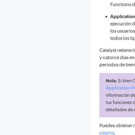
Functions d
Application
ejecución d
los usuarios
todos los ti
Catalyst retiene 
y catorce días en
períodos de tiem
Nota:
Si bien C
Application 
información de
tus funciones 
detallados de 
Puedes obtener 
página
.