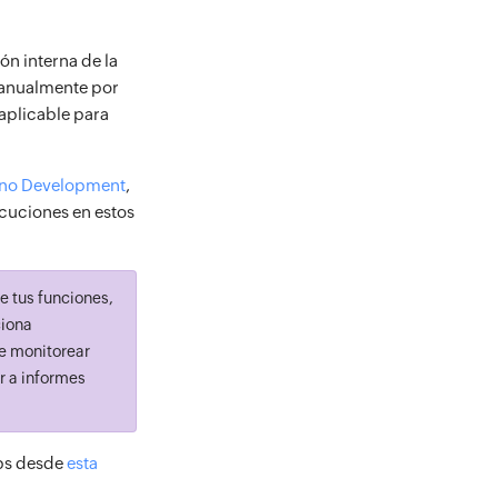
ón interna de la
manualmente por
 aplicable para
rno Development
,
ecuciones en estos
e tus funciones,
ciona
te monitorear
r a informes
Ops desde
esta