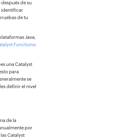
e después de su
identificar
 pruebas de tu
 plataformas Java,
Catalyst Functions
:
es una Catalyst
esto para
generalmente se
s definir el nivel
na de la
manualmente por
las Catalyst