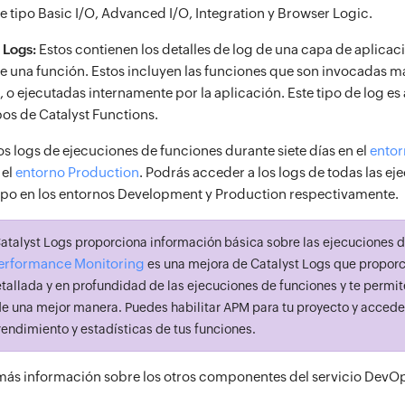
e tipo Basic I/O, Advanced I/O, Integration y Browser Logic.
 Logs:
Estos contienen los detalles de log de una capa de aplicaci
e una función. Estos incluyen las funciones que son invocadas 
, o ejecutadas internamente por la aplicación. Este tipo de log es
pos de Catalyst Functions.
los logs de ejecuciones de funciones durante siete días en el
ento
 el
entorno Production
. Podrás acceder a los logs de todas las ej
po en los entornos Development y Production respectivamente.
atalyst Logs proporciona información básica sobre las ejecuciones d
Performance Monitoring
es una mejora de Catalyst Logs que propor
tallada y en profundidad de las ejecuciones de funciones y te permi
de una mejor manera. Puedes habilitar APM para tu proyecto y accede
rendimiento y estadísticas de tus funciones.
más información sobre los otros componentes del servicio Dev