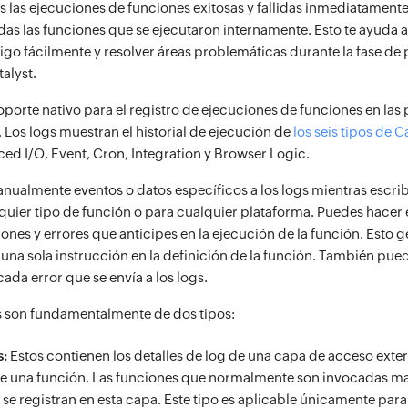
as las ejecuciones de funciones exitosas y fallidas inmediatament
das las funciones que se ejecutaron internamente. Esto te ayuda a 
igo fácilmente y resolver áreas problemáticas durante la fase de
alyst.
oporte nativo para el registro de ejecuciones de funciones en las
 Los logs muestran el historial de ejecución de
los seis tipos de 
ed I/O, Event, Cron, Integration y Browser Logic.
nualmente eventos o datos específicos a los logs mientras escrib
quier tipo de función o para cualquier plataforma. Puedes hacer 
ones y errores que anticipes en la ejecución de la función. Esto 
na sola instrucción en la definición de la función. También puede
ada error que se envía a los logs.
s son fundamentalmente de dos tipos:
s:
Estos contienen los detalles de log de una capa de acceso exter
de una función. Las funciones que normalmente son invocadas 
 se registran en esta capa. Este tipo es aplicable únicamente para 