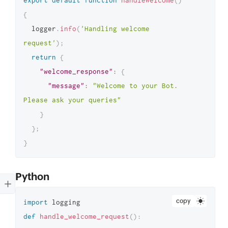
export
default
function
handleWelcome
(
)
{
  logger
.
info
(
'Handling welcome 
request'
)
;
return
{
"welcome_response"
:
{
"message"
:
"Welcome to your Bot. 
Please ask your queries"
}
}
;
}
Python
copy
import
def
handle_welcome_request
(
)
: