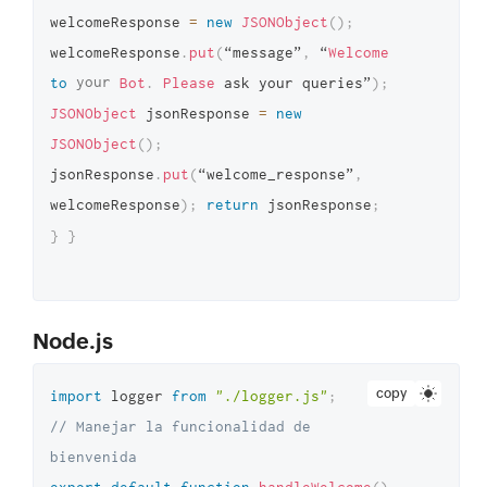
welcomeResponse
=
new
JSONObject
(
)
;
welcomeResponse
.
put
(
“message”
,
“
Welcome
to
your
Bot
.
Please
ask your queries”
)
;
JSONObject
jsonResponse
=
new
JSONObject
(
)
;
jsonResponse
.
put
(
“welcome_response”
,
welcomeResponse
)
;
return
jsonResponse
;
}
}
Node.js
copy
import
 logger 
from
"./logger.js"
;
// Manejar la funcionalidad de 
bienvenida