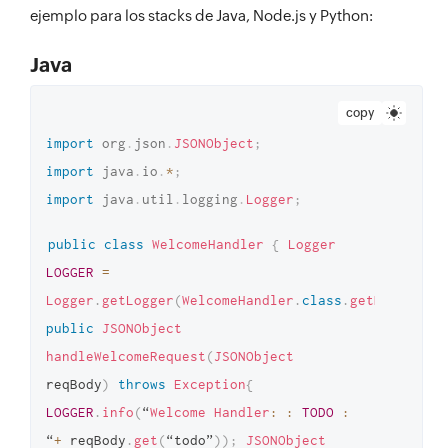
ejemplo para los stacks de Java, Node.js y Python:
Java
copy
import
org
.
json
.
JSONObject
;
import
java
.
io
.
*
;
import
java
.
util
.
logging
.
Logger
;
public
class
WelcomeHandler
{
Logger
LOGGER
=
Logger
.
getLogger
(
WelcomeHandler
.
class
.
getName
(
)
)
;
public
JSONObject
handleWelcomeRequest
(
JSONObject
reqBody
)
throws
Exception
{
LOGGER
.
info
(
“
Welcome
Handler
:
:
TODO
:
“
+
reqBody
.
get
(
“todo”
)
)
;
JSONObject